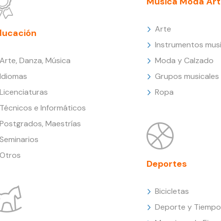
Música Moda Art
Arte
ducación
Instrumentos musi
Arte, Danza, Música
Moda y Calzado
Idiomas
Grupos musicales
Licenciaturas
Ropa
Técnicos e Informáticos
Postgrados, Maestrías
Seminarios
Otros
Deportes
Bicicletas
Deporte y Tiempo 