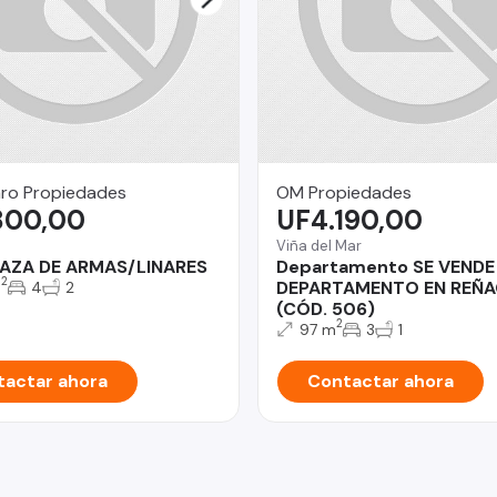
ro Propiedades
OM Propiedades
800,00
UF4.190,00
Viña del Mar
LAZA DE ARMAS/LINARES
Departamento SE VENDE
2
DEPARTAMENTO EN REÑ
m
4
2
(CÓD. 506)
2
97 m
3
1
actar ahora
Contactar ahora