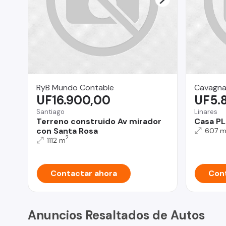
RyB Mundo Contable
Cavagna
UF16.900,00
UF5.
Santiago
Linares
Terreno construido Av mirador
Casa P
con Santa Rosa
607 
2
1112 m
Contactar ahora
Cont
Anuncios Resaltados de Autos