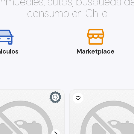
 inmuebles, autos, búsqueda d
consumo en Chile
ículos
Marketplace