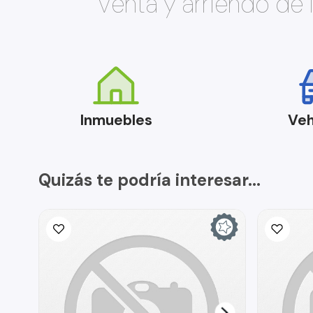
Venta y arriendo de
Inmuebles
Veh
Quizás te podría interesar...