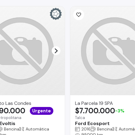
to Las Condes
La Parcela 19 SPA
690.000
$7.700.000
Urgente
-3%
tropolitana
Talca
Evoltis
Ford Ecosport
Bencina
Automática
2016
Bencina
Automá
 km
95000 km