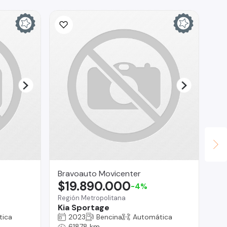
Bravoauto Movicenter
Se
$19.890.000
$
-4%
Región Metropolitana
San
Kia Sportage
Ha
tica
2023
Bencina
Automática
61878 km