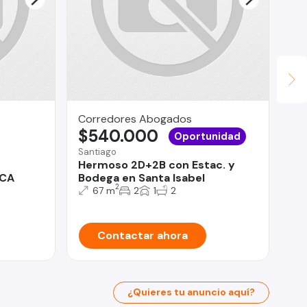
Corredores Abogados
Fu
$540.000
Pr
Oportunidad
$
Santiago
Hermoso 2D+2B con Estac. y
Pro
ACA
Bodega en Santa Isabel
De
2
67 m
2
1
2
do
Contactar ahora
¿Quieres tu anuncio aquí?