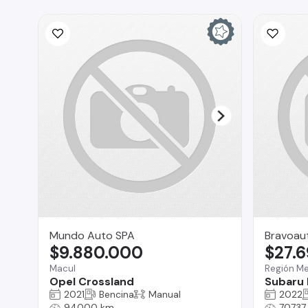
Mundo Auto SPA
Bravoau
$9.880.000
$27.
Macul
Región Me
Opel Crossland
Subaru 
2021
Bencina
Manual
2022
94000 km
70737