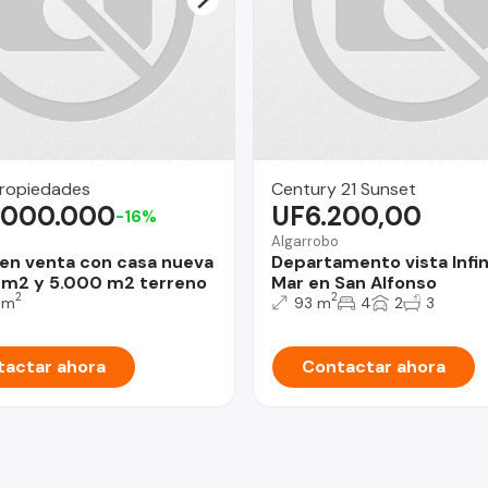
Propiedades
Century 21 Sunset
.000.000
UF6.200,00
-16%
Algarrobo
 en venta con casa nueva
Departamento vista Infini
m2 y 5.000 m2 terreno
Mar en San Alfonso
2
2
 m
93 m
4
2
3
actar ahora
Contactar ahora