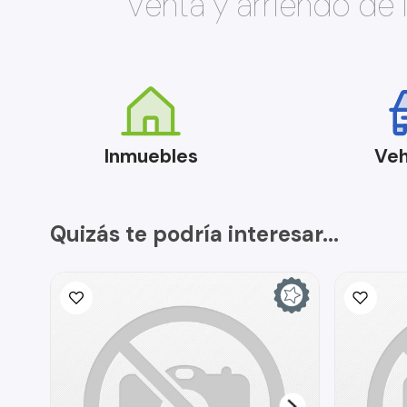
Venta y arriendo de
Inmuebles
Veh
Quizás te podría interesar...