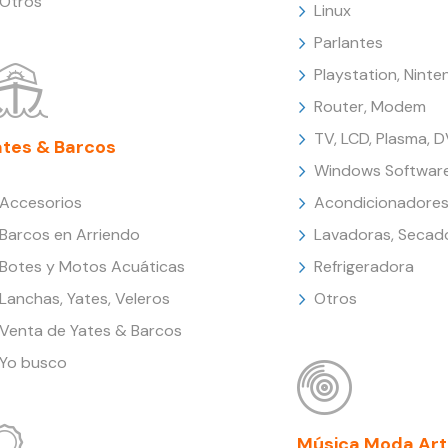
Otros
Linux
Parlantes
Playstation, Nint
Router, Modem
TV, LCD, Plasma, 
ates & Barcos
Windows Softwar
Accesorios
Acondicionadores
Barcos en Arriendo
Lavadoras, Secad
Botes y Motos Acuáticas
Refrigeradora
Lanchas, Yates, Veleros
Otros
Venta de Yates & Barcos
Yo busco
Música Moda Art