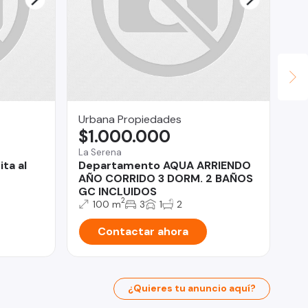
Urbana Propiedades
rom
$1.000.000
$
La Serena
Ant
ta al
Departamento AQUA ARRIENDO
¡E
AÑO CORRIDO 3 DORM. 2 BAÑOS
id
GC INCLUIDOS
Ej
2
100 m
3
1
2
Contactar ahora
¿Quieres tu anuncio aquí?