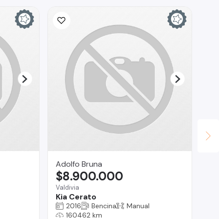
Adolfo Bruna
Lu
$8.900.000
$
Valdivia
Los
Kia Cerato
Ma
2016
Bencina
Manual
160462 km