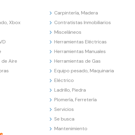
Carpintería, Madera
endo, Xbox
Contratistas Inmobiliarios
Misceláneos
DVD
Herramientas Eléctricas
e
Herramientas Manuales
 de Aire
Herramientas de Gas
oras
Equipo pesado, Maquinaria
Eléctrico
Ladrillo, Piedra
Plomería, Ferretería
Servicios
Se busca
Mantenimiento
e