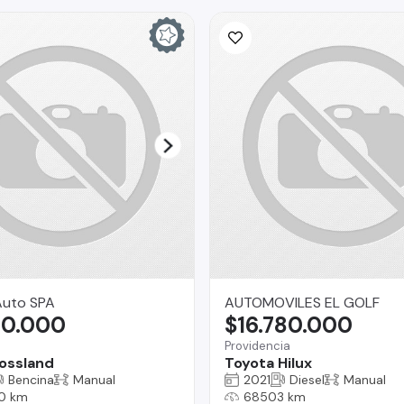
uto SPA
AUTOMOVILES EL GOLF
80.000
$16.780.000
Providencia
ossland
Toyota Hilux
Bencina
Manual
2021
Diesel
Manual
0 km
68503 km