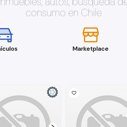
 inmuebles, autos, búsqueda d
consumo en Chile
ículos
Marketplace