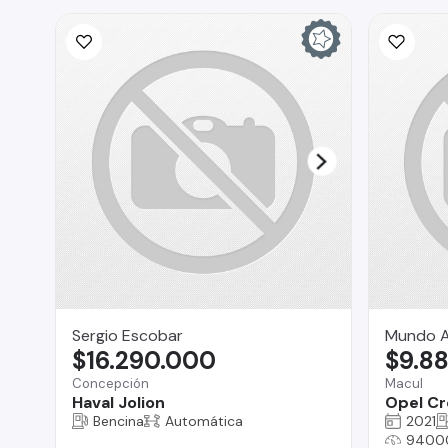
Sergio Escobar
Mundo A
$16.290.000
$9.8
Concepción
Macul
Haval Jolion
Opel Cr
Bencina
Automática
2021
9400