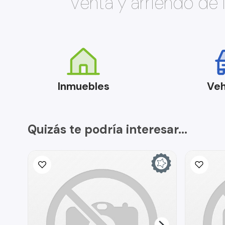
Venta y arriendo de
Inmuebles
Veh
Quizás te podría interesar...