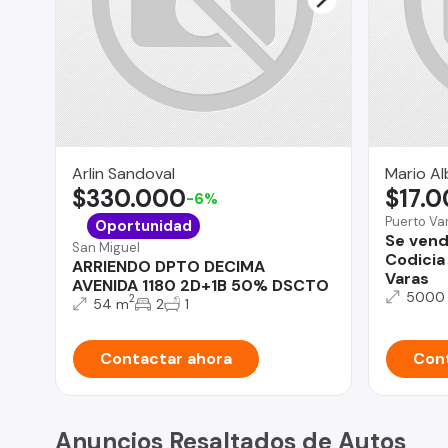
Arlin Sandoval
Mario Al
$330.000
$17.
-6%
Puerto Va
Oportunidad
Se vend
San Miguel
Codicia
ARRIENDO DPTO DECIMA
Varas
AVENIDA 1180 2D+1B 50% DSCTO
5000
2
54 m
2
1
Contactar ahora
Cont
Anuncios Resaltados de Autos