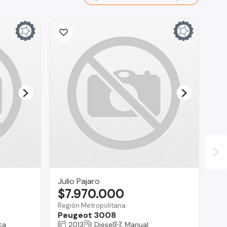
Julio Pajaro
TV
$7.970.000
$
Región Metropolitana
San
Peugeot 3008
Ro
ca
2013
Diesel
Manual