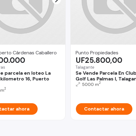
berto Cárdenas Caballero
Punto Propiedades
000.000
UF25.800,00
ras
Talagante
e parcela en loteo La
Se Vende Parcela En Clu
 kilometro 16, Puerto
Golf Las Palmas I, Talaga
2
5000 m
2
 m
actar ahora
Contactar ahora