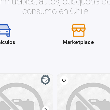
 inmuebles, autos, búsqueda d
consumo en Chile
ículos
Marketplace