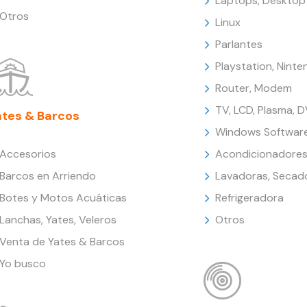
Laptops, Desktop
Otros
Linux
Parlantes
Playstation, Nint
Router, Modem
TV, LCD, Plasma, 
ates & Barcos
Windows Softwar
Accesorios
Acondicionadores
Barcos en Arriendo
Lavadoras, Secad
Botes y Motos Acuáticas
Refrigeradora
Lanchas, Yates, Veleros
Otros
Venta de Yates & Barcos
Yo busco