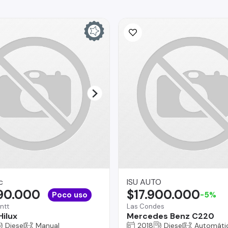
c
ISU AUTO
890.000
$17.900.000
Poco uso
-5%
ntt
Las Condes
Hilux
Mercedes Benz C220
Diesel
Manual
2018
Diesel
Automáti