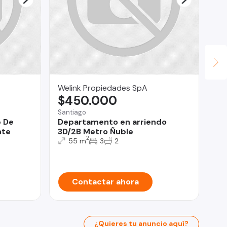
Welink Propiedades SpA
LV
$450.000
U
Santiago
Qui
b De
Departamento en arriendo
Ar
nte
3D/2B Metro Ñuble
P.
2
55 m
3
2
Contactar ahora
¿Quieres tu anuncio aquí?