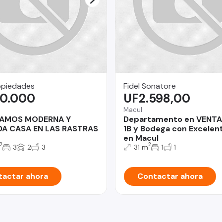
opiedades
Fidel Sonatore
00.000
UF2.598,00
Macul
AMOS MODERNA Y
Departamento en VENTA
DA CASA EN LAS RASTRAS
1B y Bodega con Excelent
en Macul
2
2
3
2
3
31 m
1
1
actar ahora
Contactar ahora