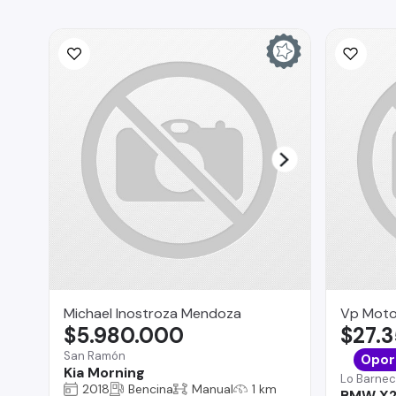
Michael Inostroza Mendoza
Vp Moto
$5.980.000
$27.
San Ramón
Opor
Kia Morning
Lo Barne
2018
Bencina
Manual
1 km
BMW X