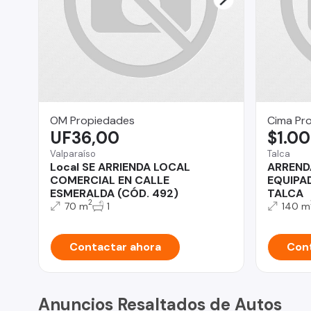
OM Propiedades
Cima Pr
UF36,00
$1.0
Valparaíso
Talca
Local SE ARRIENDA LOCAL
ARREND
COMERCIAL EN CALLE
EQUIPA
ESMERALDA (CÓD. 492)
TALCA
2
70 m
1
140 m
Contactar ahora
Cont
Anuncios Resaltados de Autos