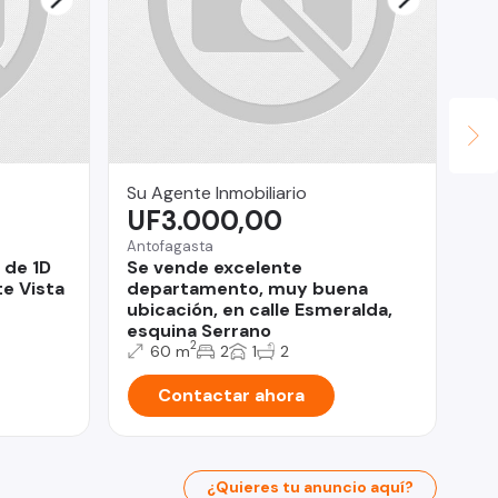
Su Agente Inmobiliario
Le
UF3.000,00
$
Antofagasta
Qui
 de 1D
Se vende excelente
Po
e Vista
departamento, muy buena
Do
ubicación, en calle Esmeralda,
esquina Serrano
2
60 m
2
1
2
Contactar ahora
¿Quieres tu anuncio aquí?