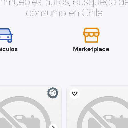
 inmuebles, autos, búsqueda d
consumo en Chile
ículos
Marketplace