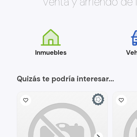
Venta y arriendo de
Inmuebles
Veh
Quizás te podría interesar...