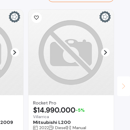
Rocket Pro
CA
$14.990.000
$
-5%
Villarrica
La 
 2009
Mitsubishi L200
Ch
2022
Diesel
Manual