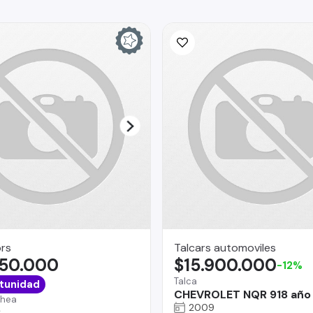
rs
Talcars automoviles
350.000
$15.900.000
-12%
Talca
tunidad
CHEVROLET NQR 918 año
chea
2009
2