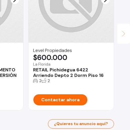
Level Propiedades
Ce
$600.000
U
La Florida
Alg
AMENTO
RETAIL Pichidegua 6422
De
VERSIÓN
Arriendo Depto 2 Dorm Piso 16
Ma
2
2
Contactar ahora
¿Quieres tu anuncio aquí?