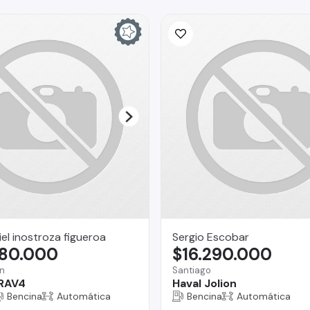
iel inostroza figueroa
Sergio Escobar
580.000
$16.290.000
n
Santiago
 RAV4
Haval Jolion
Bencina
Automática
Bencina
Automática