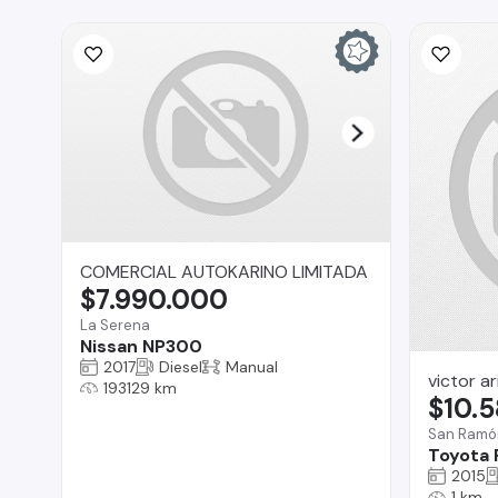
COMERCIAL AUTOKARINO LIMITADA
$7.990.000
La Serena
Nissan NP300
2017
Diesel
Manual
victor ar
193129 km
$10.
San Ramó
Toyota
2015
1 km