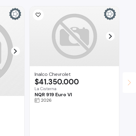
Inalco Chevrolet
$41.350.000
La Cisterna
NQR 919 Euro VI
2026
Se
$
Co
Ha