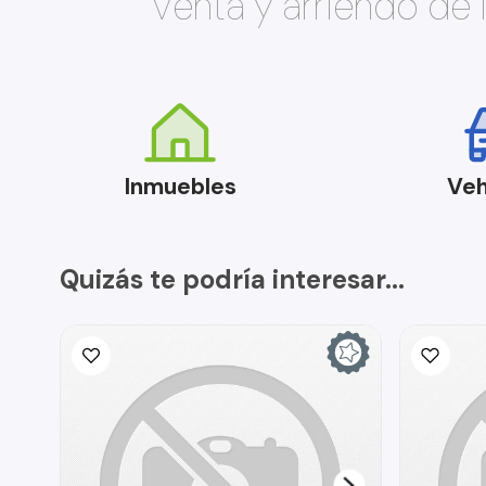
Venta y arriendo de
Inmuebles
Veh
Quizás te podría interesar...