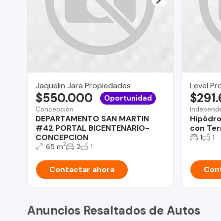
Jaquelin Jara Propiedades
Level Pr
$550.000
$291
Oportunidad
Concepción
Independ
DEPARTAMENTO SAN MARTIN
Hipódro
#42 PORTAL BICENTENARIO-
con Ter
CONCEPCION
1
1
2
65 m
2
1
Contactar ahora
Cont
Anuncios Resaltados de Autos