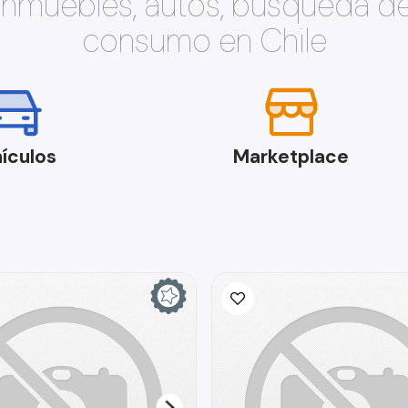
 inmuebles, autos, búsqueda d
consumo en Chile
ículos
Marketplace