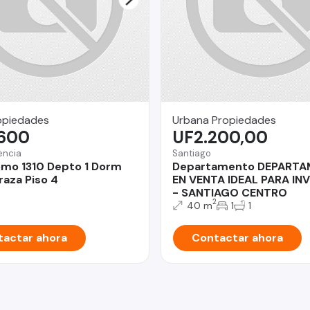
opiedades
Urbana Propiedades
.600
UF2.200,00
encia
Santiago
mo 1310 Depto 1 Dorm
Departamento DEPART
raza Piso 4
EN VENTA IDEAL PARA IN
- SANTIAGO CENTRO
2
40 m
1
1
actar ahora
Contactar ahora