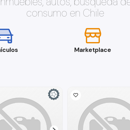
 inmuebles, autos, búsqueda d
consumo en Chile
ículos
Marketplace