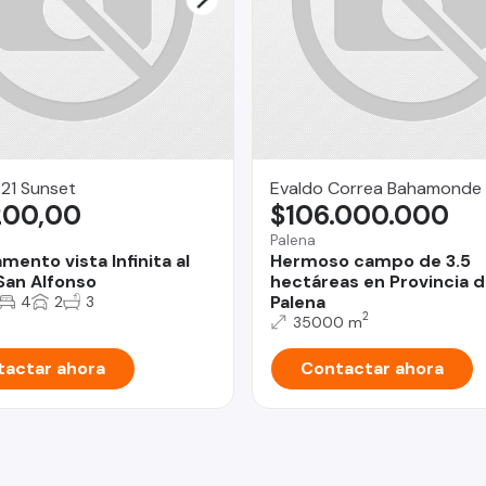
21 Sunset
Evaldo Correa Bahamonde
200,00
$106.000.000
Palena
ento vista Infinita al
Hermoso campo de 3.5
San Alfonso
hectáreas en Provincia 
Palena
4
2
3
2
35000 m
actar ahora
Contactar ahora