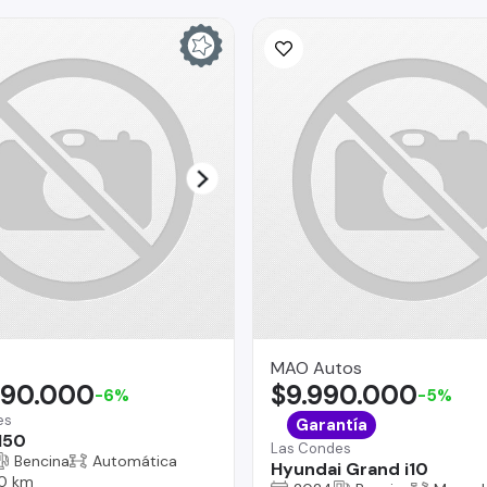
MAO Autos
490.000
$9.990.000
-6%
-5%
es
Garantía
150
Las Condes
Bencina
Automática
Hyundai Grand i10
0 km