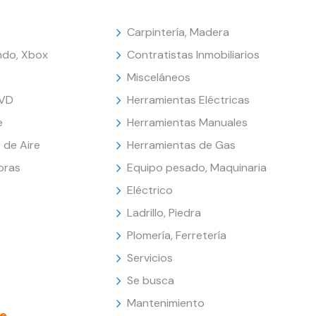
Carpintería, Madera
endo, Xbox
Contratistas Inmobiliarios
Misceláneos
DVD
Herramientas Eléctricas
e
Herramientas Manuales
 de Aire
Herramientas de Gas
oras
Equipo pesado, Maquinaria
Eléctrico
Ladrillo, Piedra
Plomería, Ferretería
Servicios
Se busca
Mantenimiento
e