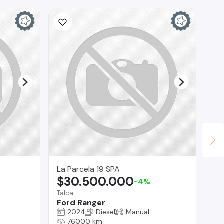
Ina
$
La 
Ch
La Parcela 19 SPA
$30.500.000
-4%
Talca
Ford Ranger
2024
Diesel
Manual
76000 km