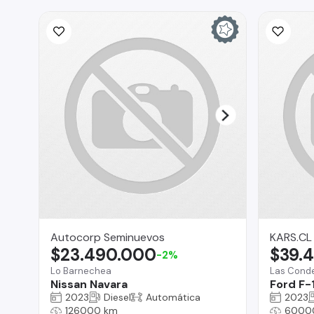
Autocorp Seminuevos
KARS.CL
$23.490.000
$39.
-2%
Lo Barnechea
Las Cond
Nissan Navara
Ford F-
2023
Diesel
Automática
2023
126000 km
6000