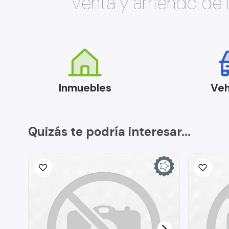
Venta y arriendo de
Inmuebles
Veh
Quizás te podría interesar...