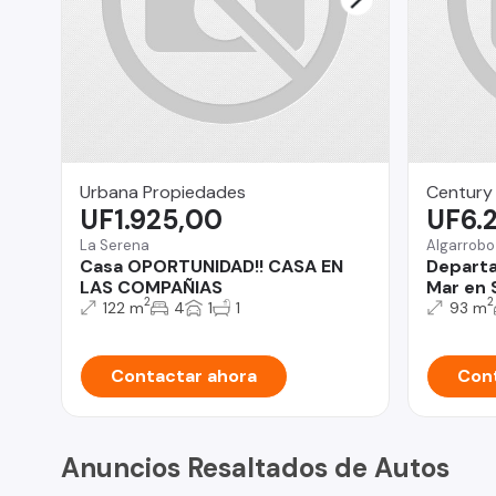
Urbana Propiedades
Century 
UF1.925,00
UF6.
La Serena
Algarrobo
Casa OPORTUNIDAD!! CASA EN
Departam
LAS COMPAÑIAS
Mar en 
2
2
122 m
4
1
1
93 m
Contactar ahora
Cont
Anuncios Resaltados de Autos