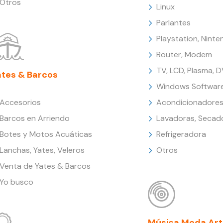
Otros
Linux
Parlantes
Playstation, Nint
Router, Modem
TV, LCD, Plasma, 
ates & Barcos
Windows Softwar
Accesorios
Acondicionadores
Barcos en Arriendo
Lavadoras, Secad
Botes y Motos Acuáticas
Refrigeradora
Lanchas, Yates, Veleros
Otros
Venta de Yates & Barcos
Yo busco
Música Moda Art