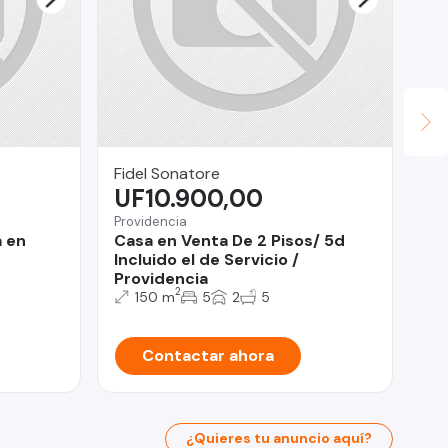
Fidel Sonatore
JA
UF10.900,00
$
Providencia
Te
a en
Casa en Venta De 2 Pisos/ 5d
SE
Incluido el de Servicio /
CA
Providencia
2
150 m
5
2
5
Contactar ahora
¿Quieres tu anuncio aquí?