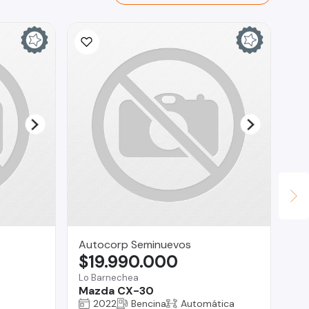
Autocorp Seminuevos
As
$19.990.000
$
Lo Barnechea
Co
Mazda CX-30
Ho
2022
Bencina
Automática