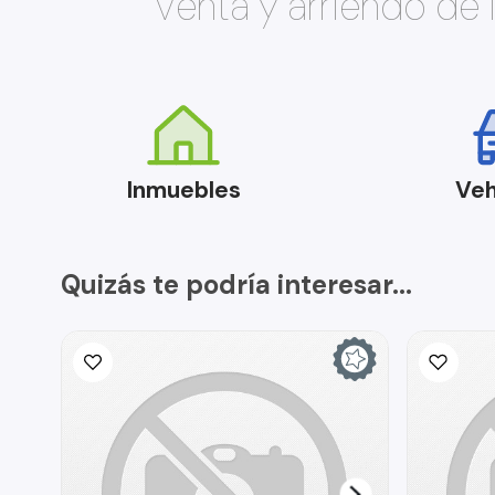
Venta y arriendo de
Inmuebles
Veh
Quizás te podría interesar...