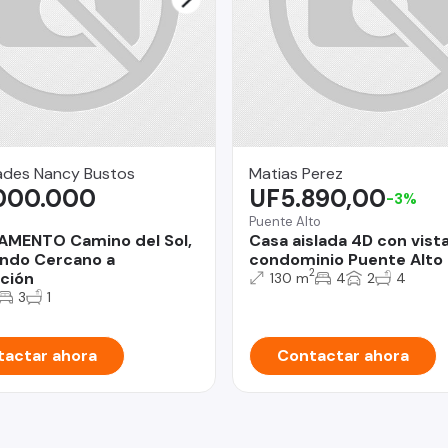
ades Nancy Bustos
Matias Perez
.000.000
UF5.890,00
-3%
Puente Alto
AMENTO Camino del Sol,
Casa aislada 4D con vist
ndo Cercano a
condominio Puente Alto
2
ación
130 m
4
2
4
3
1
actar ahora
Contactar ahora