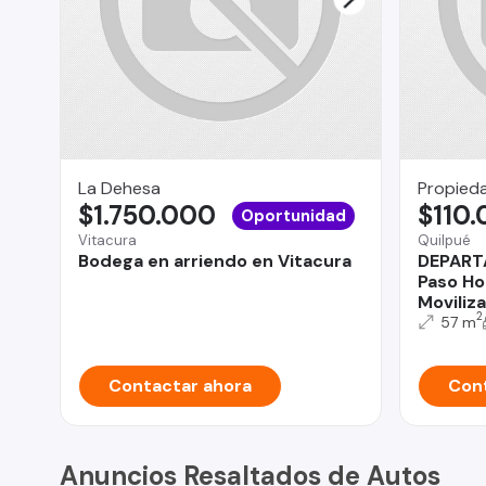
La Dehesa
Propied
$1.750.000
$110
Oportunidad
Vitacura
Quilpué
Bodega en arriendo en Vitacura
DEPART
Paso Ho
Moviliz
2
57 m
Contactar ahora
Cont
Anuncios Resaltados de Autos