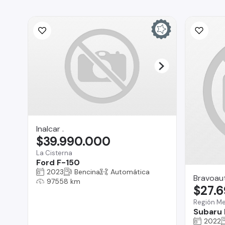
Inalcar .
$39.990.000
La Cisterna
Ford F-150
2023
Bencina
Automática
Bravoau
97558 km
$27.
Región Me
Subaru 
2022