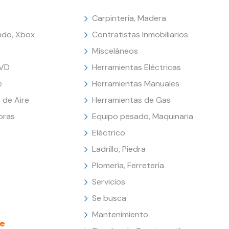
Carpintería, Madera
endo, Xbox
Contratistas Inmobiliarios
Misceláneos
DVD
Herramientas Eléctricas
e
Herramientas Manuales
 de Aire
Herramientas de Gas
oras
Equipo pesado, Maquinaria
Eléctrico
Ladrillo, Piedra
Plomería, Ferretería
Servicios
Se busca
Mantenimiento
e