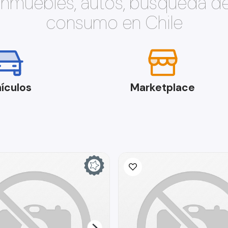
 inmuebles, autos, búsqueda d
consumo en Chile
ículos
Marketplace