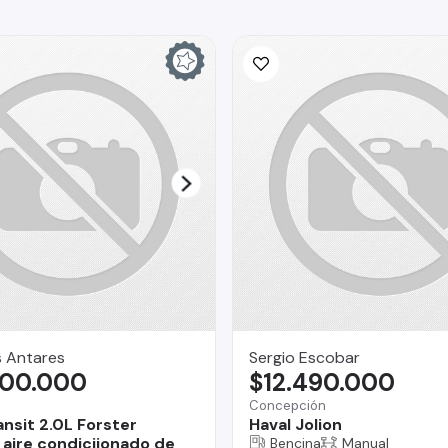
s Antares
Sergio Escobar
300.000
$12.490.000
Concepción
ansit 2.0L Forster
Haval Jolion
aire condiciionado de
Bencina
Manual