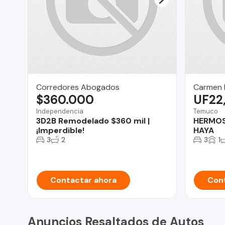
Corredores Abogados
Carmen 
$360.000
UF22
Independencia
Temuco
3D2B Remodelado $360 mil |
HERMOS
¡Imperdible!
HAYA
3
2
3
1
Contactar ahora
Cont
Anuncios Resaltados de Autos