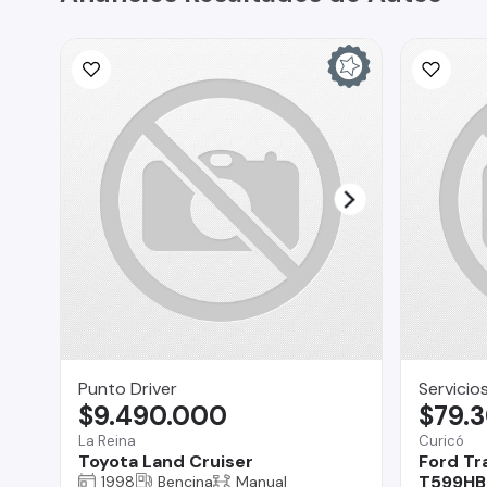
Punto Driver
Servicio
$9.490.000
$79.
La Reina
Curicó
Toyota Land Cruiser
Ford Tr
T599HB 
1998
Bencina
Manual