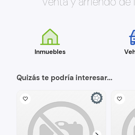
Venta y arriendo de
Inmuebles
Veh
Quizás te podría interesar...