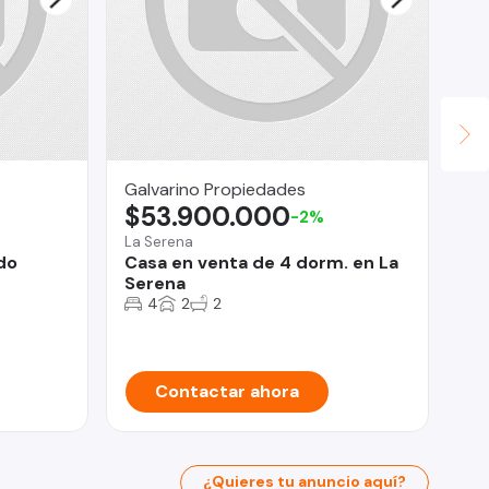
Galvarino Propiedades
Ur
$53.900.000
U
-2%
La Serena
San
do
Casa en venta de 4 dorm. en La
De
Serena
ED
DO
4
2
2
Contactar ahora
¿Quieres tu anuncio aquí?