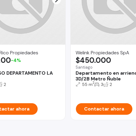
Rico Propiedades
Welink Propiedades SpA
,00
$450.000
-4%
Santiago
O DEPARTAMENTO LA
Departamento en arrien
3D/2B Metro Ñuble
2
2
55 m
3
2
actar ahora
Contactar ahora