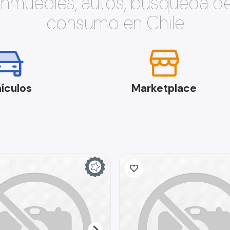
 inmuebles, autos, búsqueda d
consumo en Chile
ículos
Marketplace