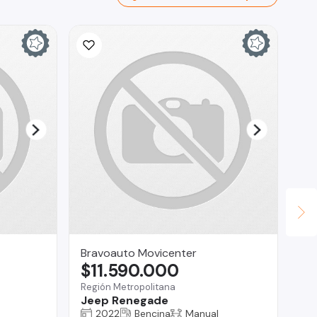
Bravoauto Movicenter
Fa
$11.590.000
$
Región Metropolitana
San
Jeep Renegade
Ss
2022
Bencina
Manual