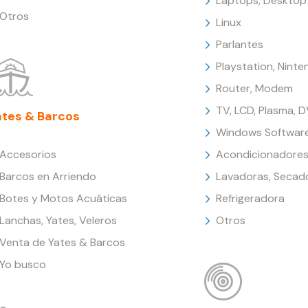
Laptops, Desktop
Otros
Linux
Parlantes
Playstation, Nint
Router, Modem
TV, LCD, Plasma, 
ates & Barcos
Windows Softwar
Accesorios
Acondicionadores
Barcos en Arriendo
Lavadoras, Secad
Botes y Motos Acuáticas
Refrigeradora
Lanchas, Yates, Veleros
Otros
Venta de Yates & Barcos
Yo busco