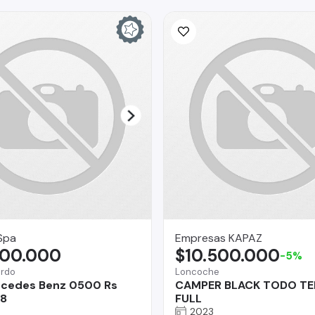
Spa
Empresas KAPAZ
900.000
$10.500.000
-5%
ardo
Loncoche
rcedes Benz 0500 Rs
CAMPER BLACK TODO T
18
FULL
2023