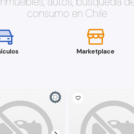
 inmuebles, autos, búsqueda d
consumo en Chile
ículos
Marketplace