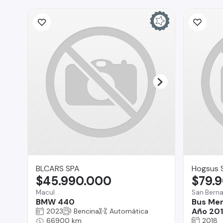
BLCARS SPA
Hogsus 
$45.990.000
$79.
Macul
San Bern
BMW 440
Bus Me
Año 20
2023
Bencina
Automática
66900 km
2018