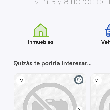
Venta y arriendo de
Inmuebles
Veh
Quizás te podría interesar...