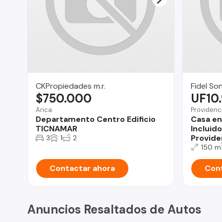
CKPropiedades m.r.
Fidel So
$750.000
UF10
Arica
Providenc
Departamento Centro Edificio
Casa en
TICNAMAR
Incluido
Provide
3
1
2
150 m
Contactar ahora
Cont
Anuncios Resaltados de Autos