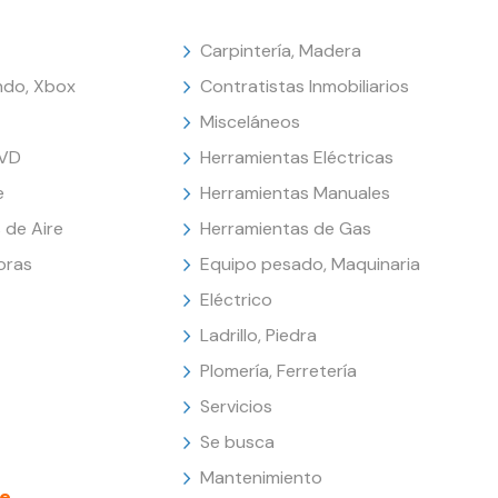
Carpintería, Madera
endo, Xbox
Contratistas Inmobiliarios
Misceláneos
DVD
Herramientas Eléctricas
e
Herramientas Manuales
 de Aire
Herramientas de Gas
oras
Equipo pesado, Maquinaria
Eléctrico
Ladrillo, Piedra
Plomería, Ferretería
Servicios
Se busca
Mantenimiento
e