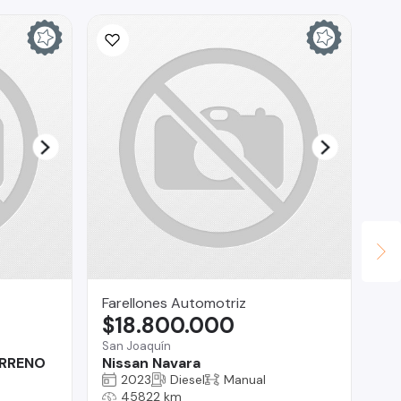
Farellones Automotriz
In
$18.800.000
$
San Joaquín
La 
ERRENO
Nissan Navara
Ch
2023
Diesel
Manual
45822 km