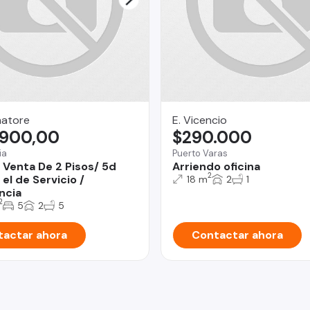
natore
E. Vicencio
.900,00
$290.000
ia
Puerto Varas
 Venta De 2 Pisos/ 5d
Arriendo oficina
2
 el de Servicio /
18 m
2
1
ncia
2
5
2
5
actar ahora
Contactar ahora