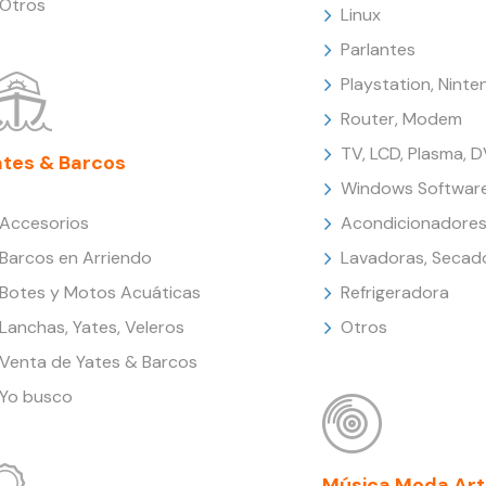
Otros
Linux
Parlantes
Playstation, Nint
Router, Modem
TV, LCD, Plasma, 
ates & Barcos
Windows Softwar
Accesorios
Acondicionadores
Barcos en Arriendo
Lavadoras, Secad
Botes y Motos Acuáticas
Refrigeradora
Lanchas, Yates, Veleros
Otros
Venta de Yates & Barcos
Yo busco
Música Moda Art