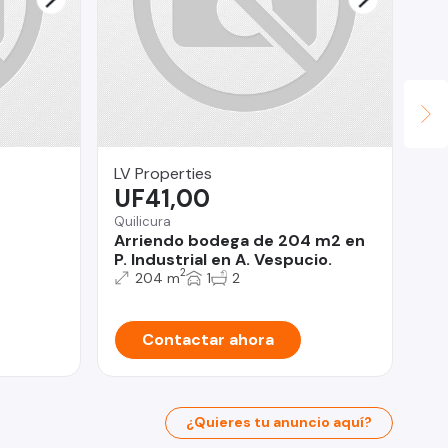
LV Properties
Le
UF41,00
$
Quilicura
Con
Arriendo bodega de 204 m2 en
In
P. Industrial en A. Vespucio.
Do
2
204 m
1
2
Contactar ahora
¿Quieres tu anuncio aquí?