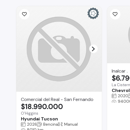
Inalcar .
$6.7
La Cister
Chevrole
2020
Comercial del Real - San Fernando
9400
$18.990.000
O'Higgins
Hyundai Tucson
2026
Bencina
Manual
8010 km