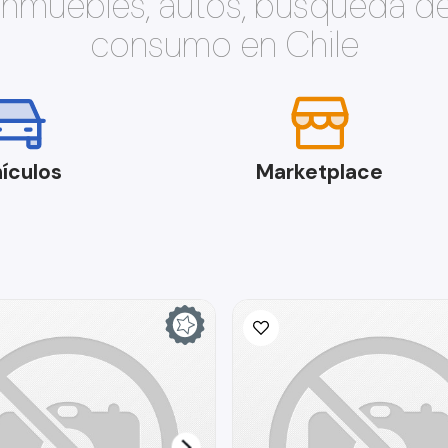
 inmuebles, autos, búsqueda d
consumo en Chile
ículos
Marketplace