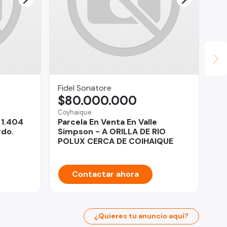
Fidel Sonatore
Ve
$80.000.000
U
Coyhaique
Rec
 1.404
Parcela En Venta En Valle
De
rdo.
Simpson - A ORILLA DE RIO
do
POLUX CERCA DE COIHAIQUE
Contactar ahora
¿Quieres tu anuncio aquí?