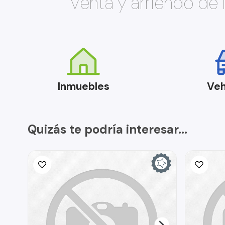
Venta y arriendo de
Inmuebles
Veh
Quizás te podría interesar...