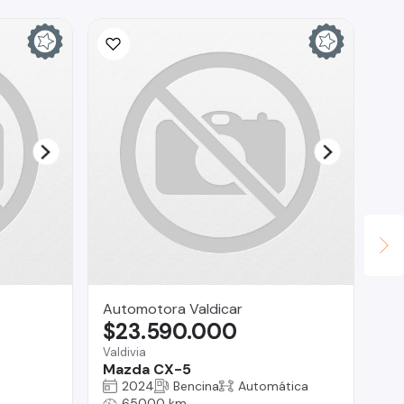
Automotora Valdicar
IS
$23.590.000
$
Valdivia
La
Mazda CX-5
Me
2024
Bencina
Automática
65000 km