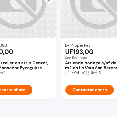
086
LV Properties
0,00
UF193,00
San Bernardo
u taller en strip Center,
Arriendo bodega c/of de
onseñor Eyzaguirre
m2 en La Vara San Berna
2
1
1404 m
6
3
actar ahora
Contactar ahora