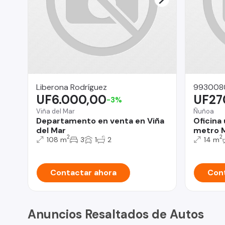
Liberona Rodríguez
993008
UF6.000,00
UF27
-3%
Viña del Mar
Ñuñoa
Departamento en venta en Viña
Oficina 
del Mar
metro M
2
2
108 m
3
1
2
14 m
Contactar ahora
Cont
Anuncios Resaltados de Autos