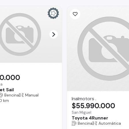
90.000
na
t Sail
Bencina
Manual
Inalmotors .
0 km
$55.990.000
San Miguel
Toyota 4Runner
Bencina
Automática