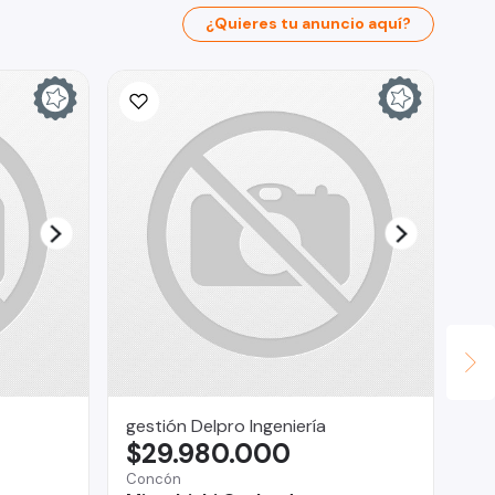
¿Quieres tu anuncio aquí?
gestión Delpro Ingeniería
Fa
$29.980.000
$
Concón
San