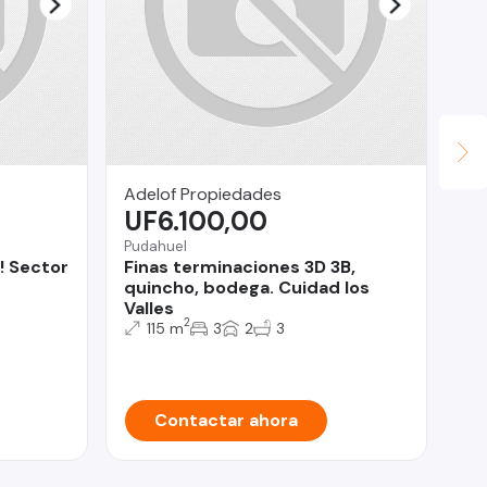
Adelof Propiedades
Ly
UF6.100,00
U
Pudahuel
Lo 
! Sector
Finas terminaciones 3D 3B,
De
quincho, bodega. Cuidad los
do
Valles
2
115 m
3
2
3
Contactar ahora