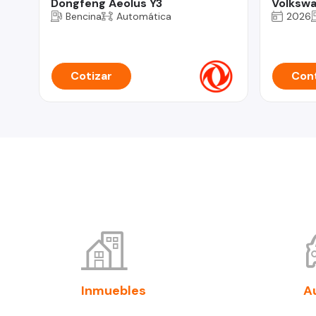
Dongfeng Aeolus Y3
Volkswa
Bencina
Automática
2026
Cotizar
Cont
Inmuebles
A