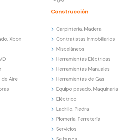
Construcción
Carpintería, Madera
endo, Xbox
Contratistas Inmobiliarios
Misceláneos
DVD
Herramientas Eléctricas
e
Herramientas Manuales
 de Aire
Herramientas de Gas
oras
Equipo pesado, Maquinaria
Eléctrico
Ladrillo, Piedra
Plomería, Ferretería
Servicios
Se busca