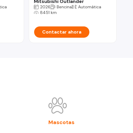
Mitsubishi Outlander
Ma
ica
2026
Bencina
Automática
8451 km
Contactar ahora
Mascotas