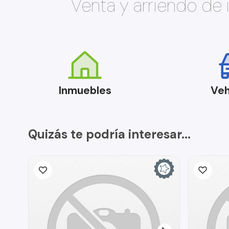
Venta y arriendo de
Inmuebles
Veh
Quizás te podría interesar...