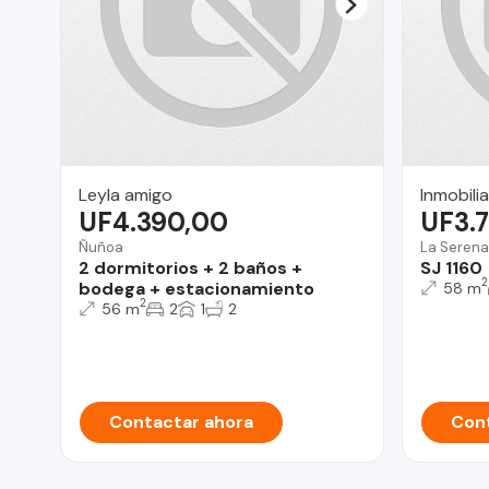
Leyla amigo
Inmobili
UF4.390,00
UF3.
Ñuñoa
La Serena
2 dormitorios + 2 baños +
SJ 1160
2
bodega + estacionamiento
58 m
2
56 m
2
1
2
Contactar ahora
Cont