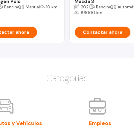
gen Polo
Mazda 3
Bencina
Manual
10 km
2021
Bencina
Automát
86000 km
actar ahora
Contactar ahora
Categorías
utos y Vehículos
Empleos