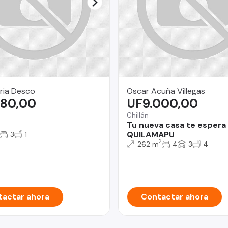
aria Desco
Oscar Acuña Villegas
780,00
UF9.000,00
Chillán
Tu nueva casa te espera 
QUILAMAPU
3
1
2
262 m
4
3
4
actar ahora
Contactar ahora