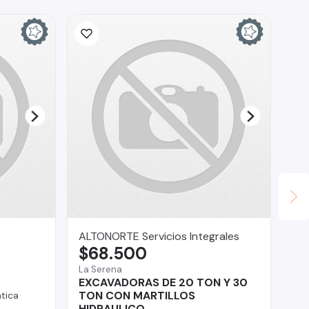
ALTONORTE Servicios Integrales
Br
$68.500
$
La Serena
Reg
EXCAVADORAS DE 20 TON Y 30
Su
TON CON MARTILLOS
tica
HIDRAULICO