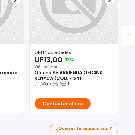
OM Propiedades
Ca
UF13,00
U
-13%
Viña del Mar
rriendo
Oficina SE ARRIENDA OFICINA,
La
REÑACA (CÓD. 454)
Ve
2
35 m
2
1
Contactar ahora
¿Quieres tu anuncio aquí?