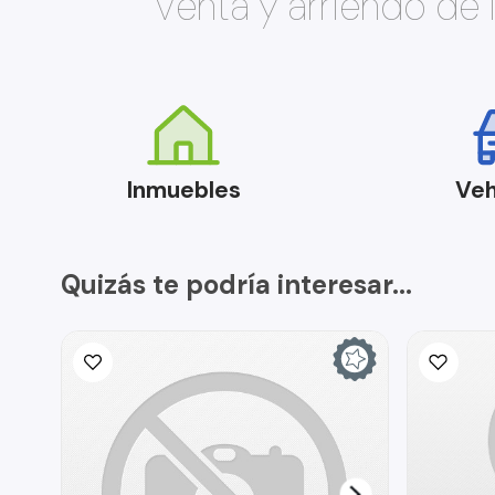
Venta y arriendo de
Inmuebles
Veh
Quizás te podría interesar...