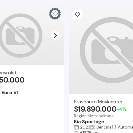
hevrolet
350.000
na
 Euro VI
Bravoauto Movicenter
$19.890.000
-4%
Región Metropolitana
Kia Sportage
2023
Bencina
Automá
61878 km