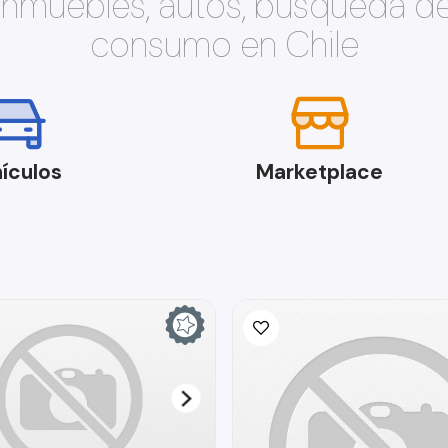
 inmuebles, autos, búsqueda d
consumo en Chile
ículos
Marketplace