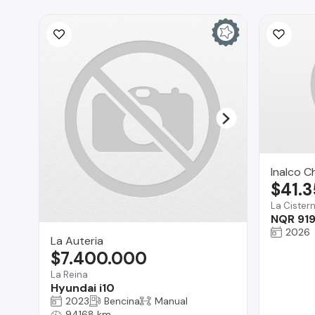
Inalco C
$41.
La Cister
NQR 919
2026
La Auteria
$7.400.000
La Reina
Hyundai i10
2023
Bencina
Manual
94168 km