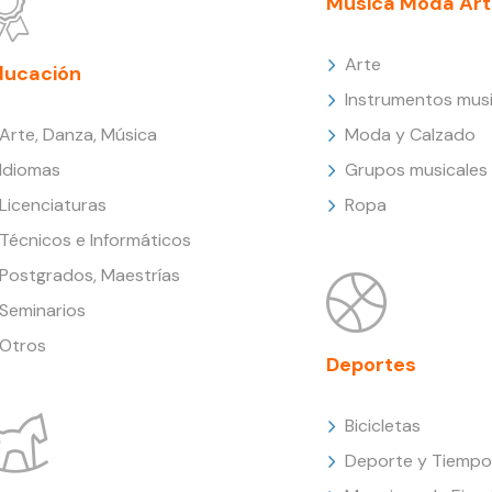
Música Moda Art
Arte
ducación
Instrumentos musi
Arte, Danza, Música
Moda y Calzado
Idiomas
Grupos musicales
Licenciaturas
Ropa
Técnicos e Informáticos
Postgrados, Maestrías
Seminarios
Otros
Deportes
Bicicletas
Deporte y Tiempo 