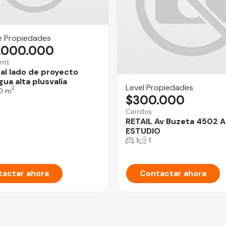
e Propiedades
.000.000
ntt
 al lado de proyecto
ua alta plusvalía
Level Propiedades
2
0 m
$300.000
Cerrillos
RETAIL Av Buzeta 4502 A
ESTUDIO
1
1
actar ahora
Contactar ahora