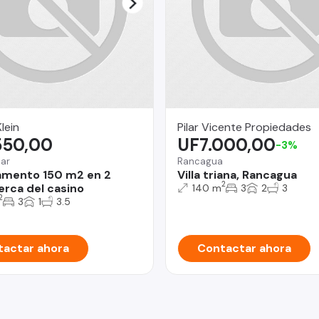
lein
Pilar Vicente Propiedades
550,00
UF7.000,00
-3%
Mar
Rancagua
amento 150 m2 en 2
Villa triana, Rancagua
2
erca del casino
140 m
3
2
3
2
3
1
3.5
actar ahora
Contactar ahora