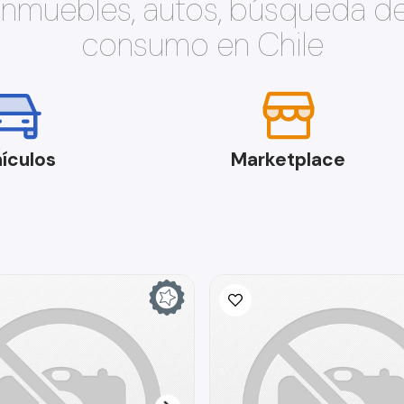
 inmuebles, autos, búsqueda d
consumo en Chile
ículos
Marketplace