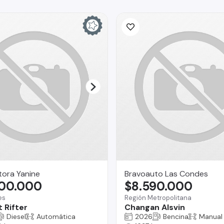
ora Yanine
Bravoauto Las Condes
800.000
$8.590.000
es
Región Metropolitana
 Rifter
Changan Alsvin
Diesel
Automática
2026
Bencina
Manual