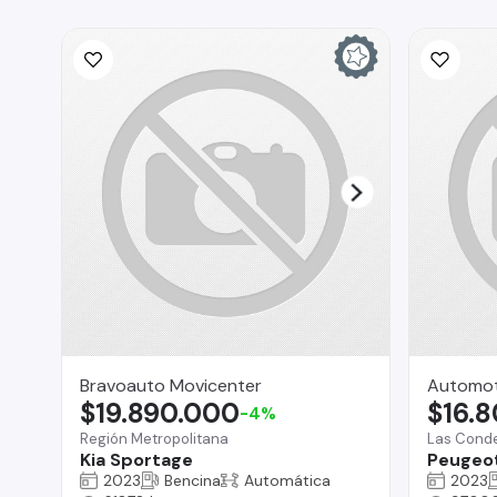
Bravoauto Movicenter
Automot
$19.890.000
$16.
-4%
Región Metropolitana
Las Cond
Kia Sportage
Peugeot
2023
Bencina
Automática
2023