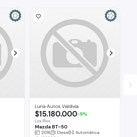
Luna Autos Valdivia
KA
$15.180.000
$
-9%
Los Ríos
La
Mazda BT-50
Fo
2018
Diesel
Automática