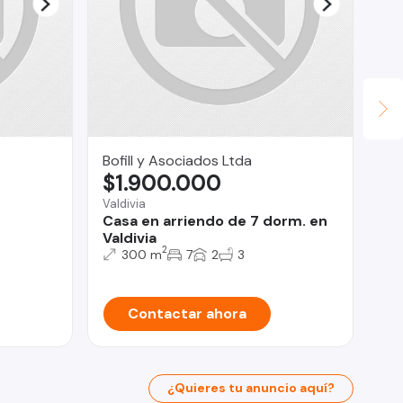
Bofill y Asociados Ltda
Inv
$1.900.000
$
Valdivia
San
Casa en arriendo de 7 dorm. en
De
Valdivia
do
2
300 m
7
2
3
Contactar ahora
¿Quieres tu anuncio aquí?