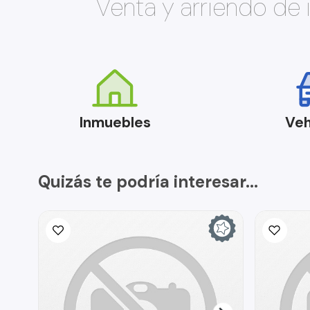
Venta y arriendo de
Inmuebles
Veh
Quizás te podría interesar...