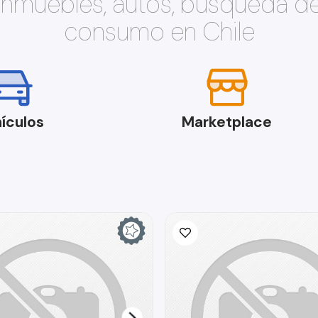
 inmuebles, autos, búsqueda d
consumo en Chile
ículos
Marketplace