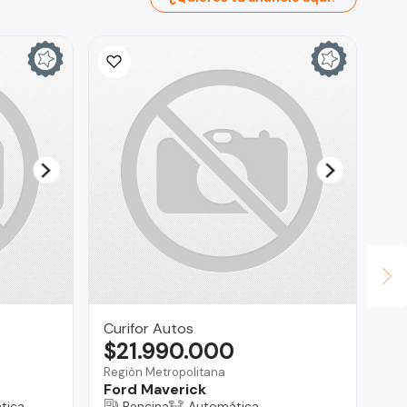
Curifor Autos
Au
$21.990.000
$
Región Metropolitana
Lo 
Ford Maverick
Ma
tica
Bencina
Automática