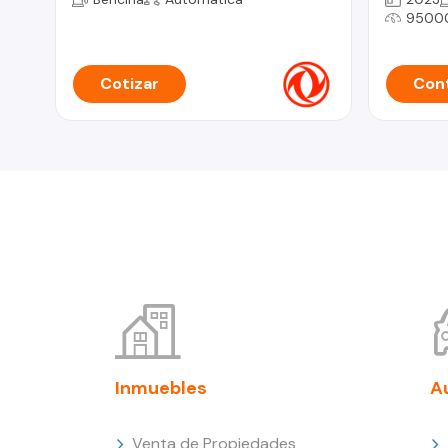
9500
Cotizar
Cont
Inmuebles
A
Venta de Propiedades