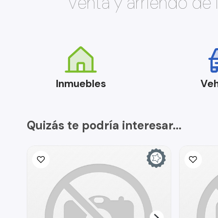
Venta y arriendo de
Inmuebles
Veh
Quizás te podría interesar...