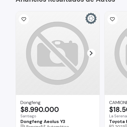
Dongfeng
CAMIONE
$8.990.000
$18.
Santiago
La Serena
Dongfeng Aeolus Y3
Toyota 
Bencina
Automática
2023