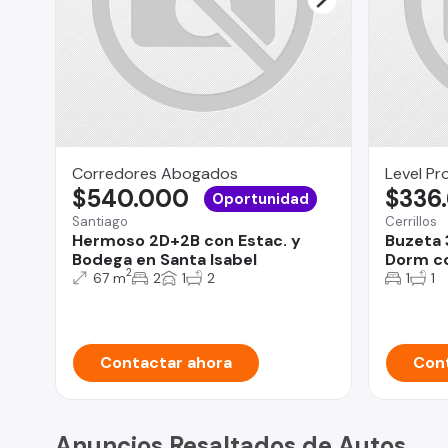
Corredores Abogados
Level Pr
$540.000
$336
Oportunidad
Santiago
Cerrillos
Hermoso 2D+2B con Estac. y
Buzeta 
Bodega en Santa Isabel
Dorm co
2
67 m
2
1
2
1
1
Contactar ahora
Cont
Anuncios Resaltados de Autos