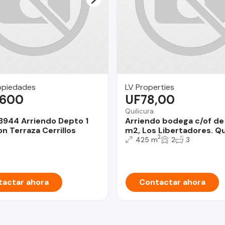
opiedades
LV Properties
.600
UF78,00
Quilicura
3944 Arriendo Depto 1
Arriendo bodega c/of de
n Terraza Cerrillos
m2, Los Libertadores. Qui
2
425 m
2
3
actar ahora
Contactar ahora