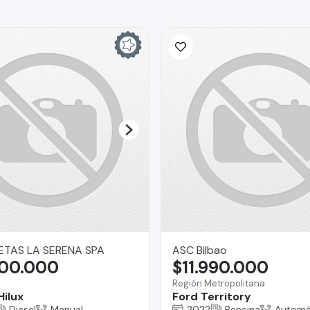
TAS LA SERENA SPA
ASC Bilbao
500.000
$11.990.000
Región Metropolitana
Hilux
Ford Territory
Diesel
Manual
2022
Bencina
Automá