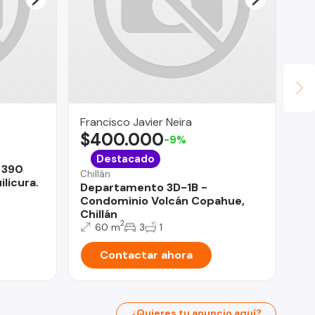
Francisco Javier Neira
An
$400.000
$
-9%
Ant
Destacado
 390
Ga
Chillán
licura.
Pr
Departamento 3D-1B -
Condominio Volcán Copahue,
Chillán
2
60 m
3
1
Contactar ahora
¿Quieres tu anuncio aquí?