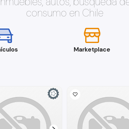
 inmuebles, autos, búsqueda d
consumo en Chile
ículos
Marketplace