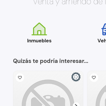
Venta y arriendo de
Inmuebles
Veh
Quizás te podría interesar...