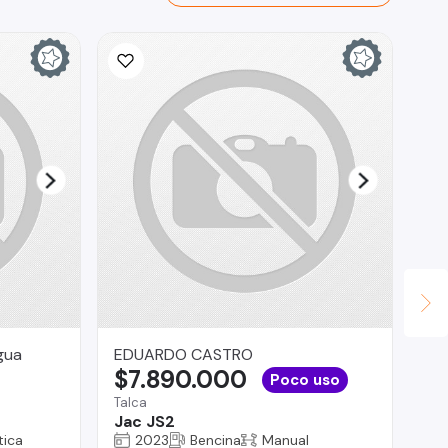
gua
EDUARDO CASTRO
In
$7.890.000
$
Poco uso
Talca
La 
Jac JS2
Ch
ica
2023
Bencina
Manual