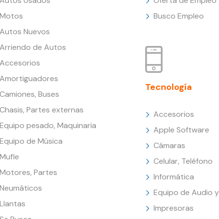
Autos Usados
Oferta de Empleo
Motos
Busco Empleo
Autos Nuevos
Arriendo de Autos
Accesorios
Amortiguadores
Tecnología
Camiones, Buses
Chasis, Partes externas
Accesorios
Equipo pesado, Maquinaria
Apple Software
Equipo de Música
Cámaras
Mufle
Celular, Teléfono
Motores, Partes
Informática
Neumáticos
Equipo de Audio y
Llantas
Impresoras