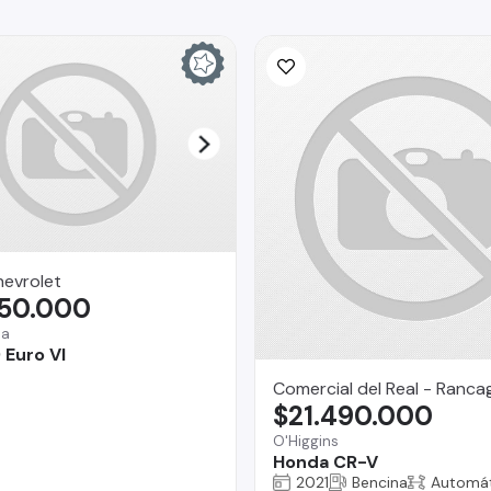
hevrolet
350.000
na
 Euro VI
Comercial del Real - Ranca
$21.490.000
O'Higgins
Honda CR-V
2021
Bencina
Automát