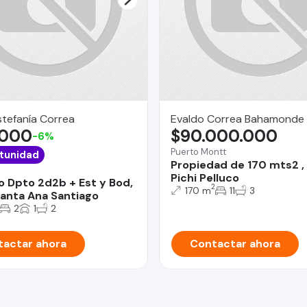
stefanía Correa
Evaldo Correa Bahamonde
.000
$90.000.000
-6%
Puerto Montt
tunidad
Propiedad de 170 mts2 ,
Pichi Pelluco
o Dpto 2d2b + Est y Bod,
2
170 m
11
3
anta Ana Santiago
2
1
2
actar ahora
Contactar ahora