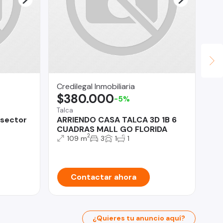
Credilegal Inmobiliaria
An
$380.000
$
-5%
Talca
Ma
 sector
ARRIENDO CASA TALCA 3D 1B 6
De
CUADRAS MALL GO FLORIDA
Ma
2
109 m
3
1
1
Contactar ahora
¿Quieres tu anuncio aquí?