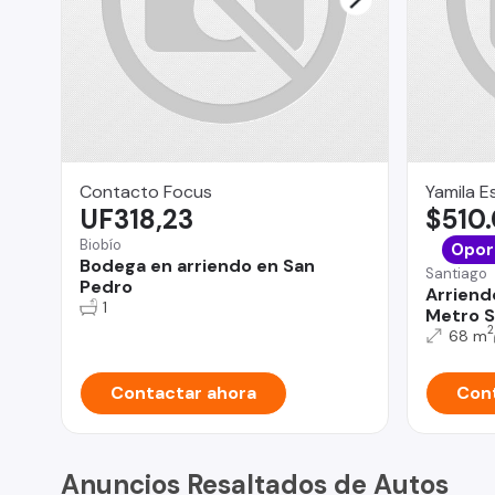
Contacto Focus
Yamila E
UF318,23
$510
Biobío
Opor
Bodega en arriendo en San
Santiago
Pedro
Arriend
1
Metro S
2
68 m
Contactar ahora
Cont
Anuncios Resaltados de Autos