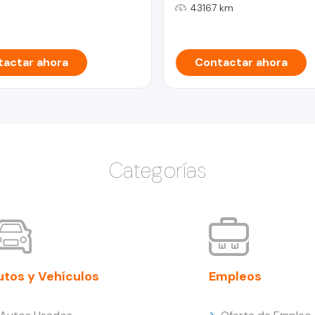
43167 km
actar ahora
Contactar ahora
Categorías
utos y Vehículos
Empleos