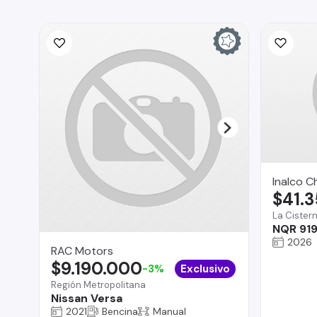
Inalco C
$41.
La Cister
NQR 919
2026
RAC Motors
$9.190.000
-3%
Exclusivo
Región Metropolitana
Nissan Versa
2021
Bencina
Manual