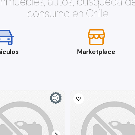
 inmuebles, autos, búsqueda d
consumo en Chile
ículos
Marketplace