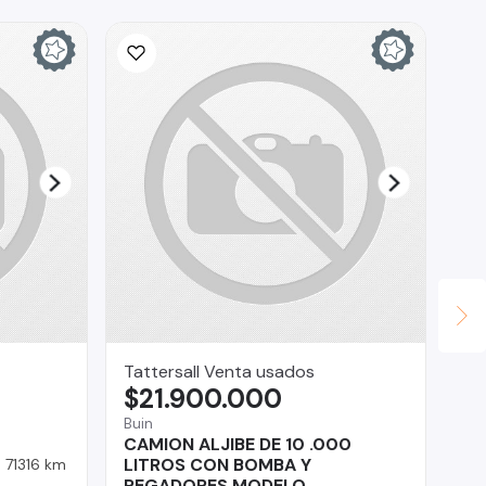
Tattersall Venta usados
Cu
$21.900.000
$
Buin
Reg
CAMION ALJIBE DE 10 .000
Fo
LITROS CON BOMBA Y
71316 km
REGADORES MODELO