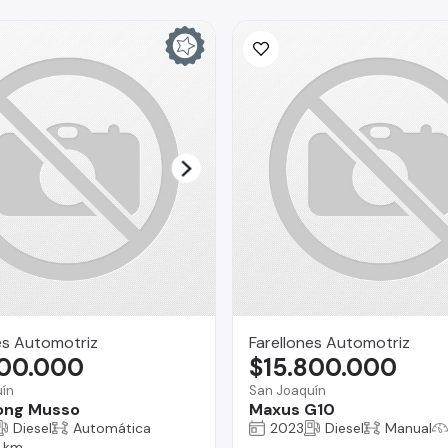
es Automotriz
Farellones Automotriz
800.000
$15.800.000
ín
San Joaquín
ong Musso
Maxus G10
Diesel
Automática
2023
Diesel
Manual
7 km