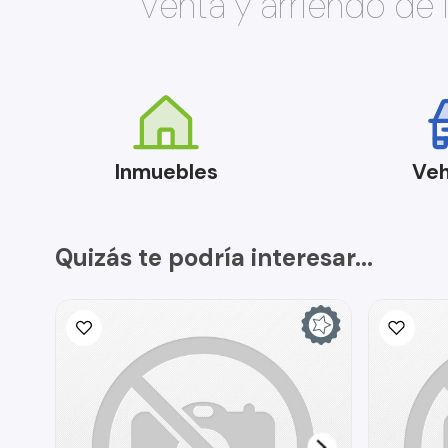
Venta y arriendo de
Inmuebles
Veh
Quizás te podría interesar...