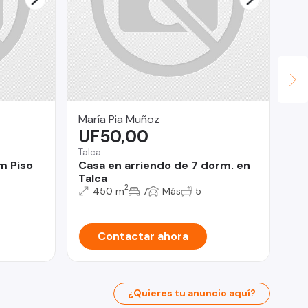
María Pia Muñoz
DA
UF50,00
VE
$
Talca
m Piso
Casa en arriendo de 7 dorm. en
San
Talca
PA
2
450 m
7
Más
5
DO
Contactar ahora
¿Quieres tu anuncio aquí?