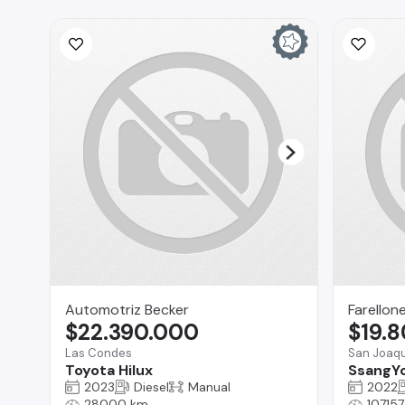
Automotriz Becker
Farellon
$22.390.000
$19.
Las Condes
San Joaqu
Toyota Hilux
SsangY
2023
Diesel
Manual
2022
28000 km
10715