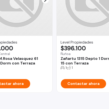
opiedades
Level Propiedades
.000
$396.100
Central
Ñuñoa
M.Rosa Velasquez 61
Zañartu 1315 Depto 1 Dor
 Dorm con Terraza
15 con Terraza
1
1
actar ahora
Contactar ahora