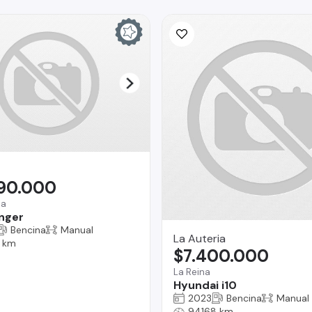
990.000
na
nger
Bencina
Manual
La Auteria
 km
$7.400.000
La Reina
Hyundai i10
2023
Bencina
Manual
94168 km