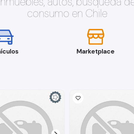
 inmuebles, autos, búsqueda d
consumo en Chile
ículos
Marketplace