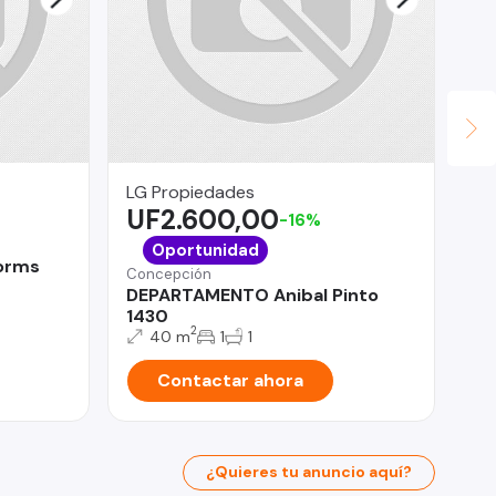
LG Propiedades
Bof
UF2.600,00
$
-16%
La 
Oportunidad
Dorms
De
Concepción
ar
DEPARTAMENTO Anibal Pinto
1430
2
40 m
1
1
Contactar ahora
¿Quieres tu anuncio aquí?