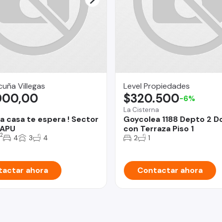
uña Villegas
Level Propiedades
000,00
$320.500
-6%
La Cisterna
a casa te espera ! Sector
Goycolea 1188 Depto 2 
APU
con Terraza Piso 1
2
4
3
4
2
1
actar ahora
Contactar ahora