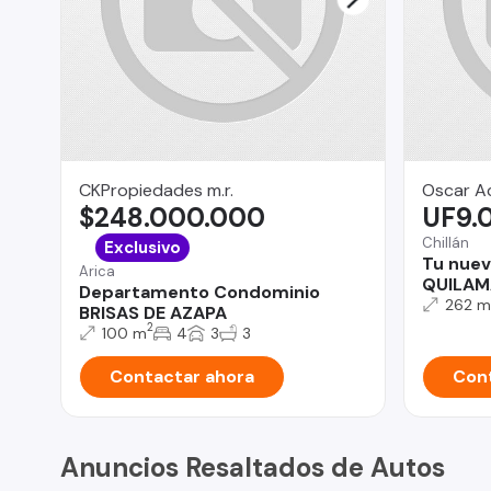
CKPropiedades m.r.
Oscar Ac
$248.000.000
UF9.
Chillán
Exclusivo
Tu nuev
Arica
QUILAM
Departamento Condominio
262 m
BRISAS DE AZAPA
2
100 m
4
3
3
Contactar ahora
Cont
Anuncios Resaltados de Autos