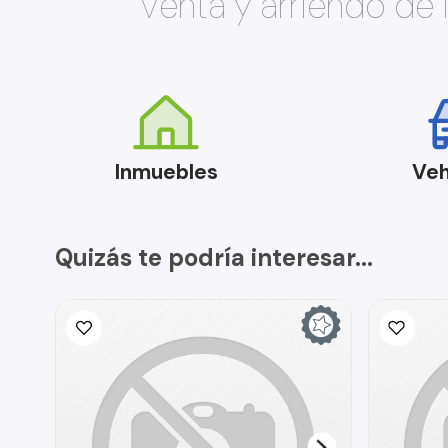
Venta y arriendo de
Inmuebles
Veh
Quizás te podría interesar...