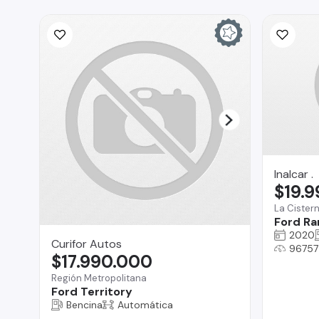
Inalcar .
$19.
La Cister
Ford Ra
2020
Curifor Autos
96757
$17.990.000
Región Metropolitana
Ford Territory
Bencina
Automática