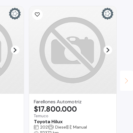
Farellones Automotriz
lui
$17.800.000
$
Temuco
Pue
Toyota Hilux
BM
2021
Diesel
Manual
112372 km