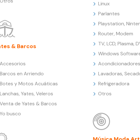
Otros
Linux
Parlantes
Playstation, Nint
Router, Modem
TV, LCD, Plasma, 
ates & Barcos
Windows Softwar
Accesorios
Acondicionadores
Barcos en Arriendo
Lavadoras, Secad
Botes y Motos Acuáticas
Refrigeradora
Lanchas, Yates, Veleros
Otros
Venta de Yates & Barcos
Yo busco
Música Moda Art