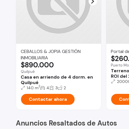
CEBALLOS & JOPIA GESTIÓN
Portal d
$260
INMOBILIARIA
$890.000
Puerto Mo
Terreno 
Quilpué
ROI del
Casa en arriendo de 4 dorm. en
2000
Quilpué
2
140 m
4
3
2
Contactar ahora
Cont
Anuncios Resaltados de Autos