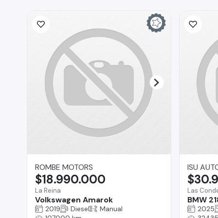
ROMBE MOTORS
ISU AUT
$18.990.000
$30.
La Reina
Las Cond
Volkswagen Amarok
BMW 21
2019
Diesel
Manual
2025
107000 km
32435