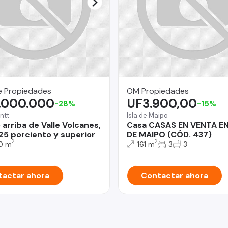
e Propiedades
OM Propiedades
.000.000
UF3.900,00
-28%
-15%
ntt
Isla de Maipo
arriba de Valle Volcanes,
Casa CASAS EN VENTA EN
 25 porciento y superior
DE MAIPO (CÓD. 437)
2
2
0 m
161 m
3
3
actar ahora
Contactar ahora