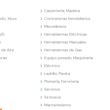
Carpintería, Madera
endo, Xbox
Contratistas Inmobiliarios
Misceláneos
DVD
Herramientas Eléctricas
e
Herramientas Manuales
 de Aire
Herramientas de Gas
oras
Equipo pesado, Maquinaria
Eléctrico
Ladrillo, Piedra
Plomería, Ferretería
Servicios
Se busca
Mantenimiento
e