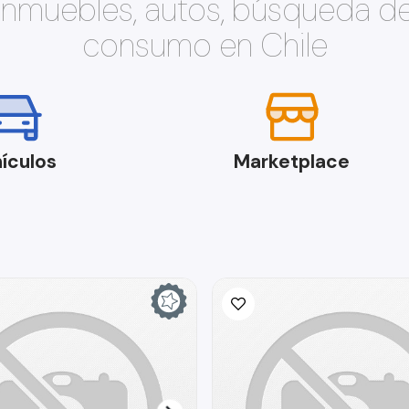
 inmuebles, autos, búsqueda d
consumo en Chile
ículos
Marketplace