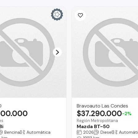
O
Bravoauto Las Condes
900.000
$37.290.000
-2%
es
Región Metropolitana
8i
Mazda BT-50
Bencina
Automática
2026
Diesel
Automát
 km
19113 km