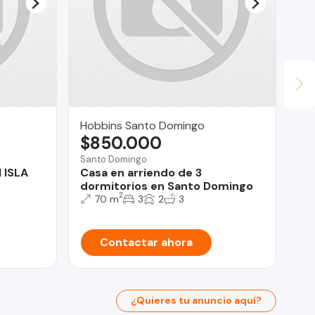
us
U
Co
3 
Hobbins Santo Domingo
$850.000
Santo Domingo
 ISLA
Casa en arriendo de 3
dormitorios en Santo Domingo
2
70 m
3
2
3
Contactar ahora
¿Quieres tu anuncio aquí?