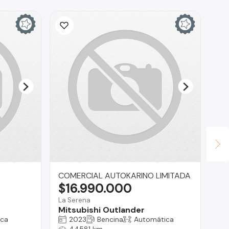
COMERCIAL AUTOKARINO LIMITADA
CA
$16.990.000
$
La Serena
La 
Mitsubishi Outlander
Ch
ica
2023
Bencina
Automática
44581 km