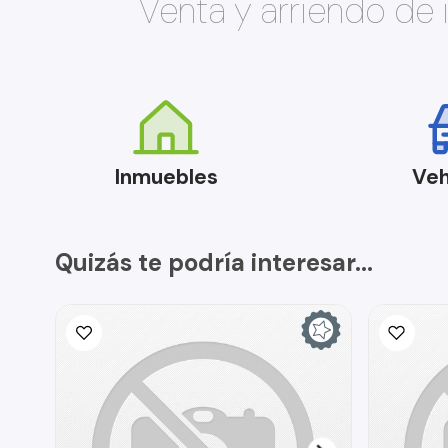
Venta y arriendo de
Inmuebles
Veh
Quizás te podría interesar...