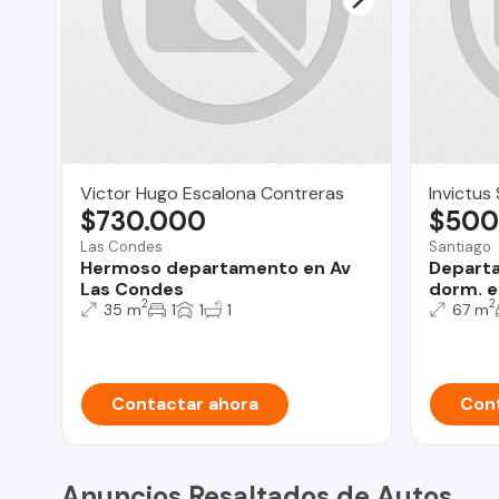
Victor Hugo Escalona Contreras
Invictus
$730.000
$500
Las Condes
Santiago
Hermoso departamento en Av
Departa
Las Condes
dorm. e
2
2
35 m
1
1
1
67 m
Contactar ahora
Cont
Anuncios Resaltados de Autos