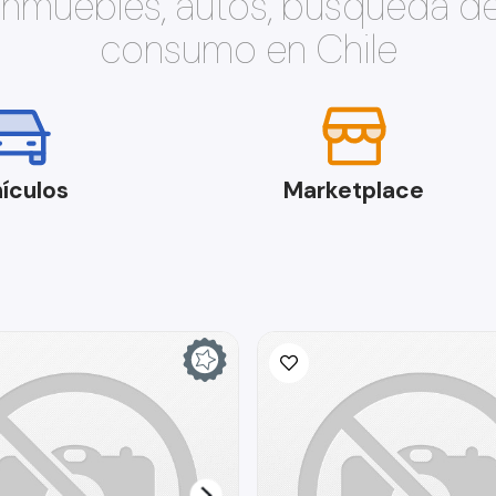
 inmuebles, autos, búsqueda d
consumo en Chile
ículos
Marketplace