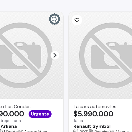
to Las Condes
Talcars automoviles
890.000
$5.990.000
Urgente
tropolitana
Talca
 Arkana
Renault Symbol
Híbrido
Automática
2021
Bencina
Manual