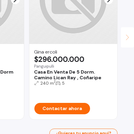
Gina ercoli
Ma
$296.000.000
U
Panguipulli
Vil
 Dorm
Casa En Venta De 5 Dorm.
Ca
Camino Lican Ray , Coñaripe
Vi
2
Co
240 m
5
Contactar ahora
¿Quieres tu anuncio aquí?