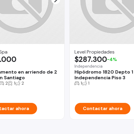
 Spa
Level Propiedades
.000
$287.300
-4%
Independencia
mento en arriendo de 2
Hipódromo 1820 Depto 1
n Santiago
Independencia Piso 3
2
1
2
1
1
actar ahora
Contactar ahora