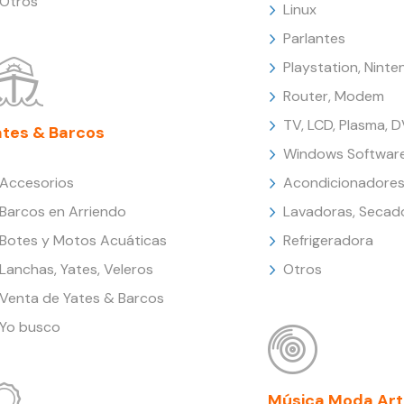
Otros
Linux
Parlantes
Playstation, Nint
Router, Modem
TV, LCD, Plasma, 
ates & Barcos
Windows Softwar
Accesorios
Acondicionadores
Barcos en Arriendo
Lavadoras, Secad
Botes y Motos Acuáticas
Refrigeradora
Lanchas, Yates, Veleros
Otros
Venta de Yates & Barcos
Yo busco
Música Moda Art