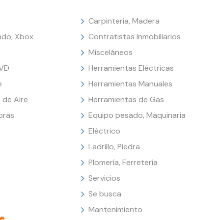
Carpintería, Madera
endo, Xbox
Contratistas Inmobiliarios
Misceláneos
DVD
Herramientas Eléctricas
e
Herramientas Manuales
 de Aire
Herramientas de Gas
oras
Equipo pesado, Maquinaria
Eléctrico
Ladrillo, Piedra
Plomería, Ferretería
Servicios
Se busca
Mantenimiento
e