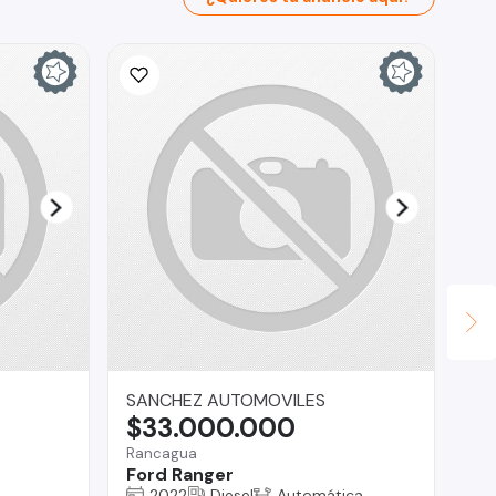
SANCHEZ AUTOMOVILES
Au
$33.000.000
$
Rancagua
Ma
Ford Ranger
Mi
2022
Diesel
Automática