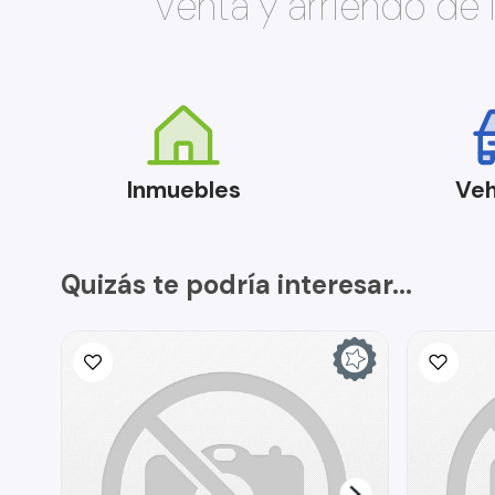
Venta y arriendo de
Inmuebles
Veh
Quizás te podría interesar...