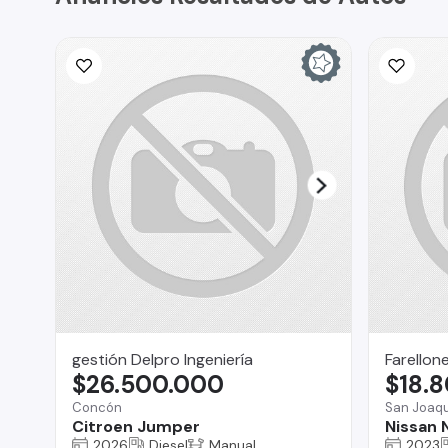
gestión Delpro Ingeniería
Farellon
$26.500.000
$18.
Concón
San Joaqu
Citroen Jumper
Nissan 
2026
Diesel
Manual
2023