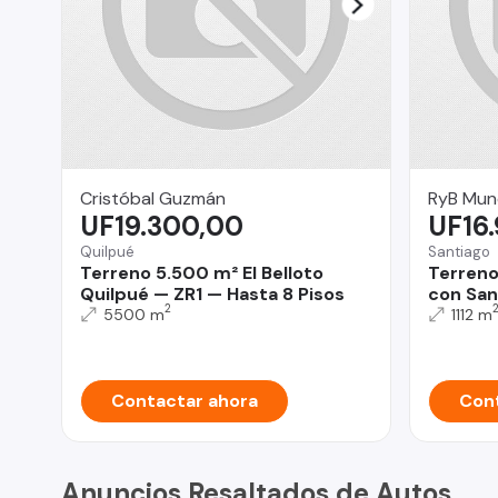
Cristóbal Guzmán
RyB Mun
UF19.300,00
UF16
Quilpué
Santiago
Terreno 5.500 m² El Belloto
Terreno
Quilpué — ZR1 — Hasta 8 Pisos
con San
2
5500 m
1112 m
Contactar ahora
Cont
Anuncios Resaltados de Autos