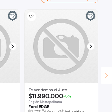
Te vendemos el Auto
Se
$11.990.000
$
-8%
Región Metropolitana
San
Ford EDGE
Ha
2018
Bencina
Automática