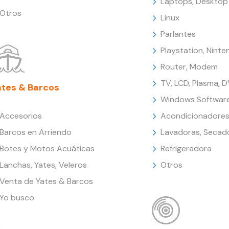
Laptops, Desktop
Otros
Linux
Parlantes
Playstation, Nint
Router, Modem
TV, LCD, Plasma, 
ates & Barcos
Windows Softwar
Accesorios
Acondicionadores
Barcos en Arriendo
Lavadoras, Secad
Botes y Motos Acuáticas
Refrigeradora
Lanchas, Yates, Veleros
Otros
Venta de Yates & Barcos
Yo busco