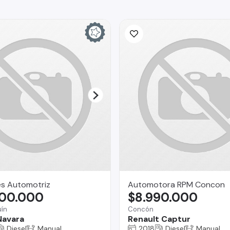
es Automotriz
Automotora RPM Concon
800.000
$8.990.000
ín
Concón
Navara
Renault Captur
Diesel
Manual
2018
Diesel
Manual