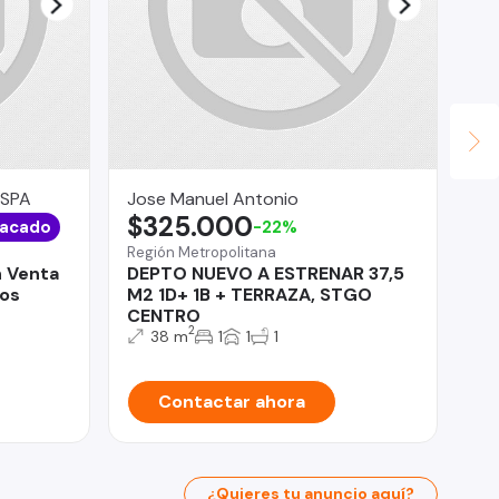
 SPA
Jose Manuel Antonio
De
$325.000
$
acado
-22%
Región Metropolitana
Viñ
 Venta
DEPTO NUEVO A ESTRENAR 37,5
Ar
nos
M2 1D+ 1B + TERRAZA, STGO
Ce
CENTRO
2
38 m
1
1
1
Contactar ahora
¿Quieres tu anuncio aquí?