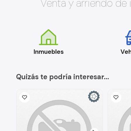
Venta y arriendo de
Inmuebles
Veh
Quizás te podría interesar...