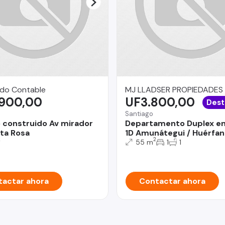
do Contable
MJ LLADSER PROPIEDADES
.900,00
UF3.800,00
Dest
Santiago
 construido Av mirador
Departamento Duplex en
ta Rosa
1D Amunátegui / Huérfa
2
2
55 m
1
1
actar ahora
Contactar ahora