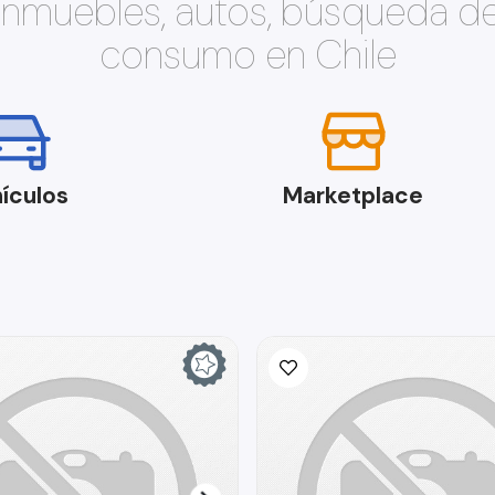
 inmuebles, autos, búsqueda d
consumo en Chile
ículos
Marketplace