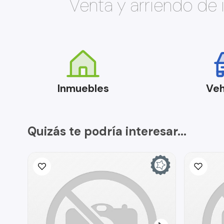
Venta y arriendo de
Inmuebles
Veh
Quizás te podría interesar...