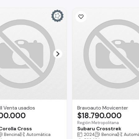
ll Venta usados
Bravoauto Movicenter
300.000
$18.790.000
Región Metropolitana
Corolla Cross
Subaru Crosstrek
Bencina
Automática
2024
Bencina
Automá