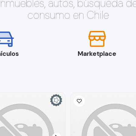
 inmuebles, autos, búsqueda d
consumo en Chile
ículos
Marketplace