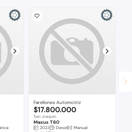
Farellones Automotriz
Mu
$17.800.000
$
San Joaquín
Ma
Maxus T60
Op
tica
2023
Diesel
Manual