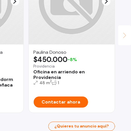
ia
Paulina Donoso
CO
$450.000
$
-8%
Providencia
La 
Oficina en arriendo en
Co
Providencia
Ce
3 dorm
2
po
48 m
1
eñaca
Contactar ahora
¿Quieres tu anuncio aquí?