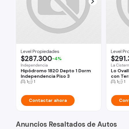
Level Propiedades
Level Pr
$287.300
$291
-4%
Independencia
La Cister
Hipódromo 1820 Depto 1 Dorm
Lo Oval
Independencia Piso 3
con Ter
1
1
1
1
Contactar ahora
Cont
Anuncios Resaltados de Autos