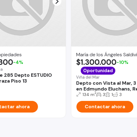
opiedades
María de los Ángeles Saldiv
.300
$1.300.000
-4%
-10%
na
Oportunidad
le 285 Depto ESTUDIO
Viña del Mar
raza Piso 13
Depto con Vista al Mar, 
en Edmundo Eluchans, R
2
134 m
3
1
3
actar ahora
Contactar ahora