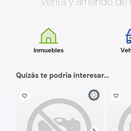
Venta y arriendo de
Inmuebles
Veh
Quizás te podría interesar...