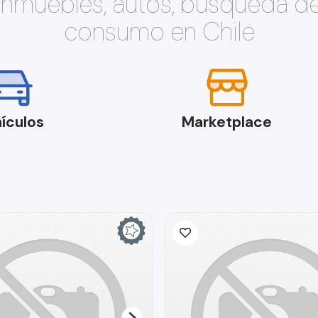
 inmuebles, autos, búsqueda d
consumo en Chile
ículos
Marketplace