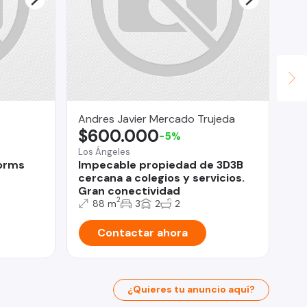
Andres Javier Mercado Trujeda
Le
$600.000
$
-5%
Los Ángeles
San
Dorms
Impecable propiedad de 3D3B
Sa
cercana a colegios y servicios.
Te
Gran conectividad
2
88 m
3
2
2
Contactar ahora
¿Quieres tu anuncio aquí?