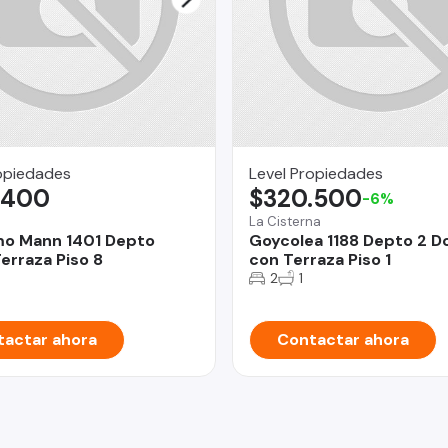
opiedades
Level Propiedades
.400
$320.500
-6%
La Cisterna
mo Mann 1401 Depto
Goycolea 1188 Depto 2 
erraza Piso 8
con Terraza Piso 1
2
1
actar ahora
Contactar ahora