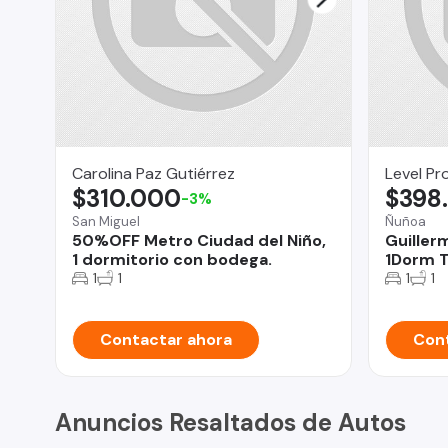
Carolina Paz Gutiérrez
Level Pr
$310.000
$398
-3%
San Miguel
Ñuñoa
50%OFF Metro Ciudad del Niño,
Guiller
1 dormitorio con bodega.
1Dorm T
1
1
1
1
Contactar ahora
Cont
Anuncios Resaltados de Autos