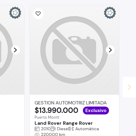
GESTION AUTOMOTRIZ LIMITADA
IS
$13.990.000
$
Exclusivo
Puerto Montt
La
Land Rover Range Rover
Me
2010
Diesel
Automática
220000 km