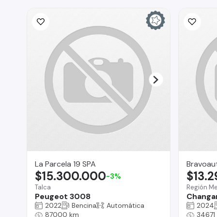
La Parcela 19 SPA
Bravoau
$15.300.000
$13.
-3%
Talca
Región Me
Peugeot 3008
Changa
2022
Bencina
Automática
2024
87000 km
34671