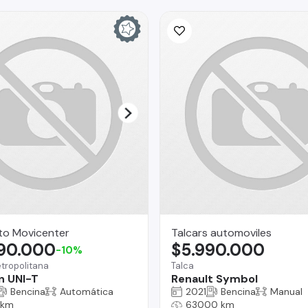
to Movicenter
Talcars automoviles
290.000
$5.990.000
-10%
tropolitana
Talca
n UNI-T
Renault Symbol
Bencina
Automática
2021
Bencina
Manual
 km
63000 km