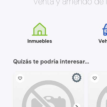
Venta y arriendo de
Inmuebles
Veh
Quizás te podría interesar...