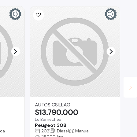
AUTOS CSILLAG
Ad
$13.790.000
$
Lo Barnechea
Val
Peugeot 308
Ki
ica
2021
Diesel
Manual
29000 km