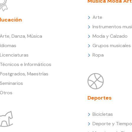
Música Moda Art
Arte
ducación
Instrumentos musi
Arte, Danza, Música
Moda y Calzado
Idiomas
Grupos musicales
Licenciaturas
Ropa
Técnicos e Informáticos
Postgrados, Maestrías
Seminarios
Otros
Deportes
Bicicletas
Deporte y Tiempo 