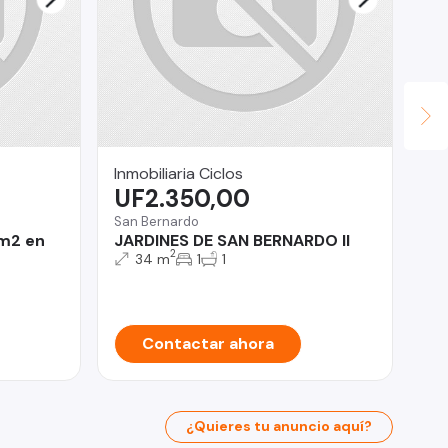
Inmobiliaria Ciclos
JU
UF2.350,00
U
San Bernardo
 m2 en
JARDINES DE SAN BERNARDO II
Iqu
2
34 m
1
1
Co
Contactar ahora
¿Quieres tu anuncio aquí?