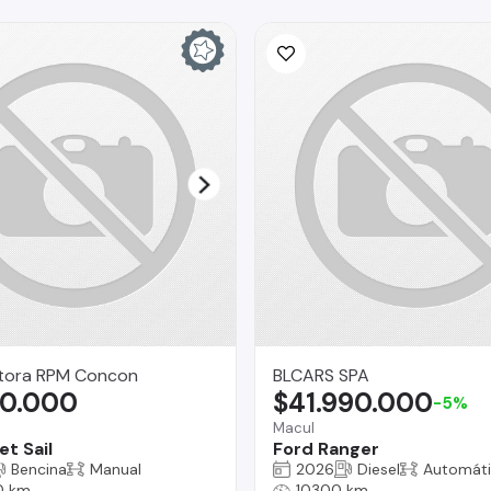
ora RPM Concon
BLCARS SPA
90.000
$41.990.000
-5%
Macul
t Sail
Ford Ranger
Bencina
Manual
2026
Diesel
Automát
0 km
10300 km