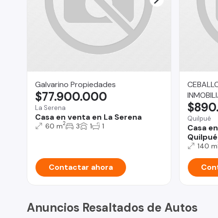
Galvarino Propiedades
CEBALLO
$77.900.000
INMOBILI
$890
La Serena
Casa en venta en La Serena
Quilpué
2
60 m
3
1
1
Casa en
Quilpué
140 m
Contactar ahora
Cont
Anuncios Resaltados de Autos