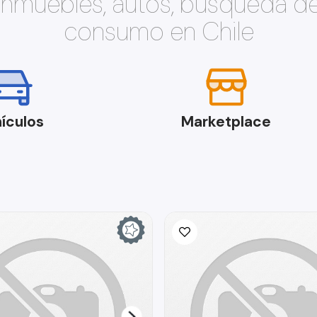
 inmuebles, autos, búsqueda d
consumo en Chile
ículos
Marketplace