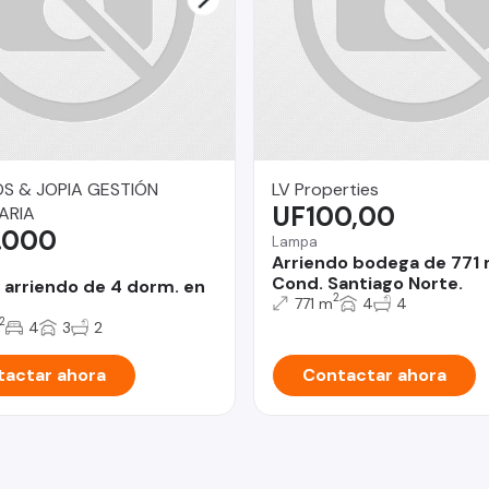
S & JOPIA GESTIÓN
LV Properties
UF100,00
ARIA
.000
Lampa
Arriendo bodega de 771
Cond. Santiago Norte.
 arriendo de 4 dorm. en
2
771 m
4
4
2
4
3
2
actar ahora
Contactar ahora