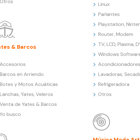
Otros
Linux
Parlantes
Playstation, Nint
Router, Modem
TV, LCD, Plasma, 
ates & Barcos
Windows Softwar
Accesorios
Acondicionadores
Barcos en Arriendo
Lavadoras, Secad
Botes y Motos Acuáticas
Refrigeradora
Lanchas, Yates, Veleros
Otros
Venta de Yates & Barcos
Yo busco
Música Moda Art