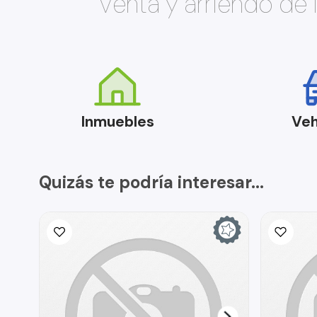
Venta y arriendo de
Inmuebles
Veh
Quizás te podría interesar...