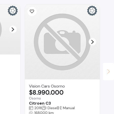
Vision Cars Osorno
Co
$8.990.000
$
Osorno
O'H
Citroen C3
Ki
2018
Diesel
Manual
168000 km