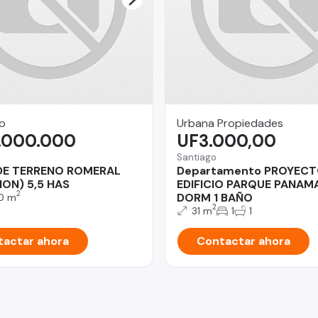
o
Urbana Propiedades
.000.000
UF3.000,00
Santiago
DE TERRENO ROMERAL
Departamento PROYEC
GION) 5,5 HAS
EDIFICIO PARQUE PANAMA
2
DORM 1 BAÑO
0 m
2
31 m
1
1
actar ahora
Contactar ahora