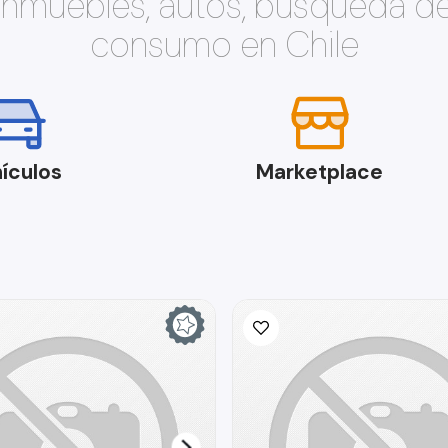
 inmuebles, autos, búsqueda d
consumo en Chile
ículos
Marketplace