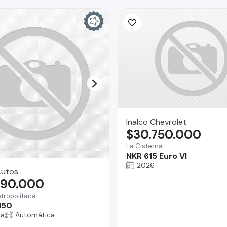
Inalco Chevrolet
$30.750.000
La Cisterna
NKR 615 Euro VI
2026
Autos
990.000
tropolitana
150
na
Automática