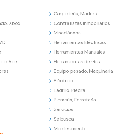
Carpintería, Madera
endo, Xbox
Contratistas Inmobiliarios
Misceláneos
DVD
Herramientas Eléctricas
e
Herramientas Manuales
 de Aire
Herramientas de Gas
oras
Equipo pesado, Maquinaria
Eléctrico
Ladrillo, Piedra
Plomería, Ferretería
Servicios
Se busca
Mantenimiento
e