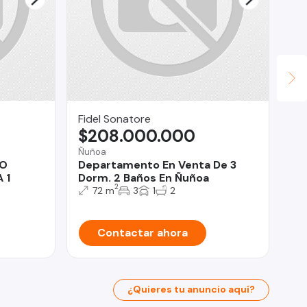
Fidel Sonatore
Ga
$208.000.000
U
Ñuñoa
Iqu
TO
Departamento En Venta De 3
Op
 1
Dorm. 2 Baños En Ñuñoa
ex
2
Es
72 m
3
1
2
Contactar ahora
¿Quieres tu anuncio aquí?