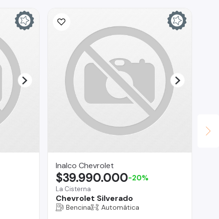
Inalco Chevrolet
Br
$39.990.000
$
-20%
La Cisterna
Reg
Chevrolet Silverado
Gr
Bencina
Automática