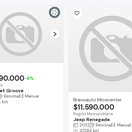
690.000
-6%
na
et Groove
Bencina
Manual
Bravoauto Movicenter
4 km
$11.590.000
Región Metropolitana
Jeep Renegade
2022
Bencina
Manual
37294 km