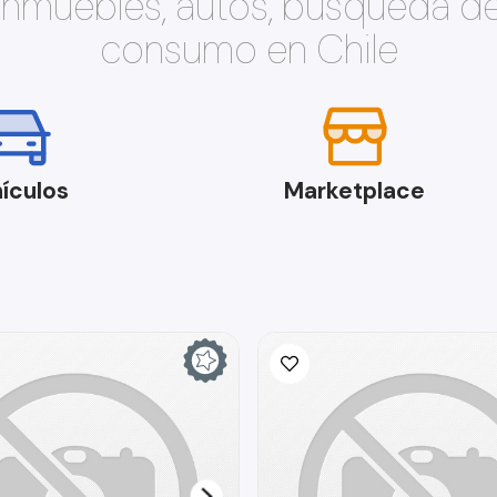
 inmuebles, autos, búsqueda d
consumo en Chile
ículos
Marketplace