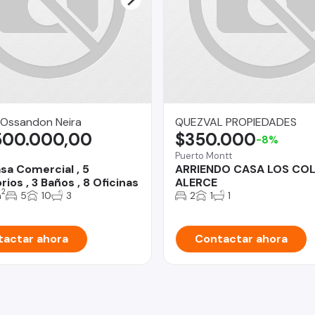
 Ossandon Neira
QUEZVAL PROPIEDADES
500.000,00
$350.000
-8%
Puerto Montt
sa Comercial , 5
ARRIENDO CASA LOS COL
ios , 3 Baños , 8 Oficinas
ALERCE
2
m
5
10
3
2
1
1
actar ahora
Contactar ahora