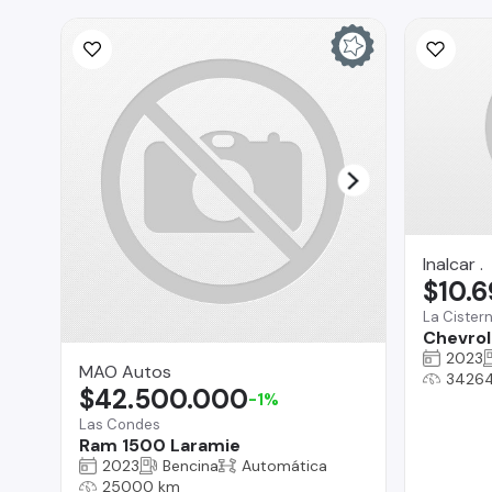
Inalcar .
$10.
La Cister
Chevrol
2023
MAO Autos
3426
$42.500.000
-1%
Las Condes
Ram 1500 Laramie
2023
Bencina
Automática
25000 km