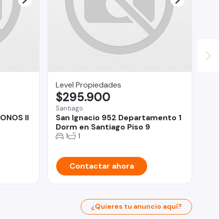
Level Propiedades
Le
$295.900
$
Santiago
La 
ONOS II
San Ignacio 952 Departamento 1
Go
Dorm en Santiago Piso 9
co
1
1
Contactar ahora
¿Quieres tu anuncio aquí?