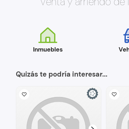
Venta y arriendo de
Inmuebles
Veh
Quizás te podría interesar...