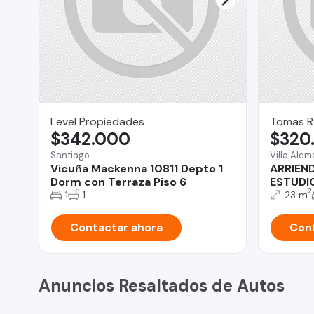
Level Propiedades
Tomas R
$342.000
$320
Santiago
Villa Ale
Vicuña Mackenna 10811 Depto 1
ARRIEN
Dorm con Terraza Piso 6
ESTUDIO
2
1
1
23 m
Contactar ahora
Cont
Anuncios Resaltados de Autos