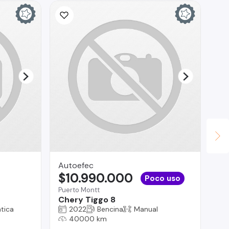
Autoefec
Ad
$10.990.000
$
Poco uso
Puerto Montt
Val
Chery Tiggo 8
Pe
tica
2022
Bencina
Manual
40000 km