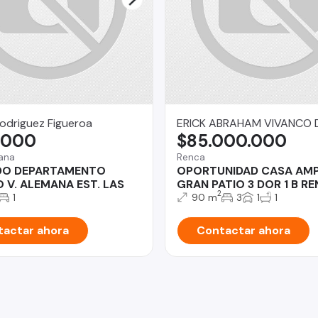
odriguez Figueroa
ERICK ABRAHAM VIVANCO 
.000
$85.000.000
mana
Renca
DO DEPARTAMENTO
OPORTUNIDAD CASA AMP
 V. ALEMANA EST. LAS
GRAN PATIO 3 DOR 1 B R
2
1
90 m
3
1
1
actar ahora
Contactar ahora