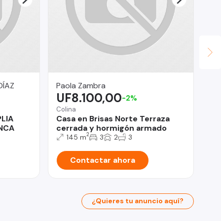
DÍAZ
Paola Zambra
Fi
UF8.100,00
$
-2%
Colina
San
LIA
Casa en Brisas Norte Terraza
De
ENCA
cerrada y hormigón armado
Sa
2
145 m
3
2
3
Contactar ahora
¿Quieres tu anuncio aquí?