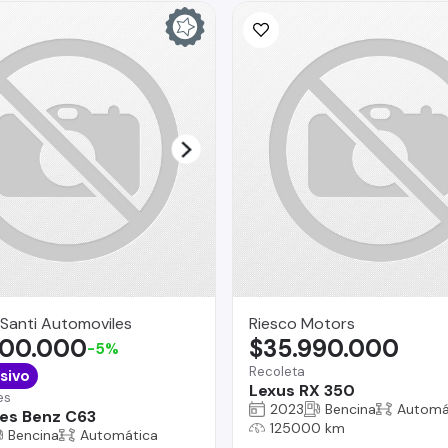
Santi Automoviles
Riesco Motors
900.000
$35.990.000
-5%
Recoleta
sivo
Lexus RX 350
es
2023
Bencina
Automá
es Benz C63
125000 km
Bencina
Automática