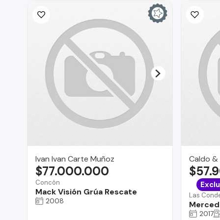
Ivan Ivan Carte Muñoz
Caldo & 
$77.000.000
$57.
Concón
Exclu
Mack Visión Grúa Rescate
Las Cond
2008
Merced
2017