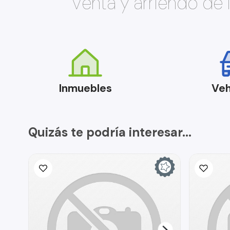
Venta y arriendo de
Inmuebles
Veh
Quizás te podría interesar...