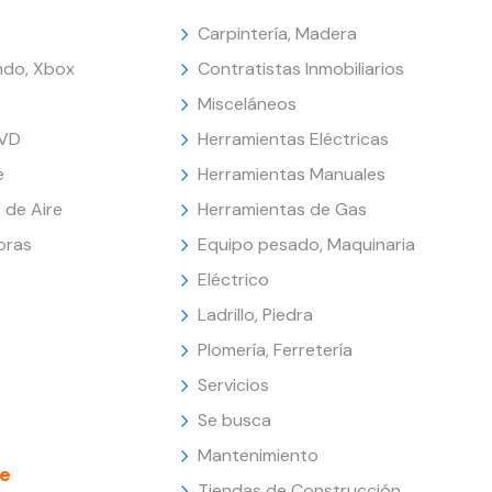
Carpintería, Madera
endo, Xbox
Contratistas Inmobiliarios
Misceláneos
DVD
Herramientas Eléctricas
e
Herramientas Manuales
 de Aire
Herramientas de Gas
oras
Equipo pesado, Maquinaria
Eléctrico
Ladrillo, Piedra
Plomería, Ferretería
Servicios
Se busca
Mantenimiento
e
Tiendas de Construcción