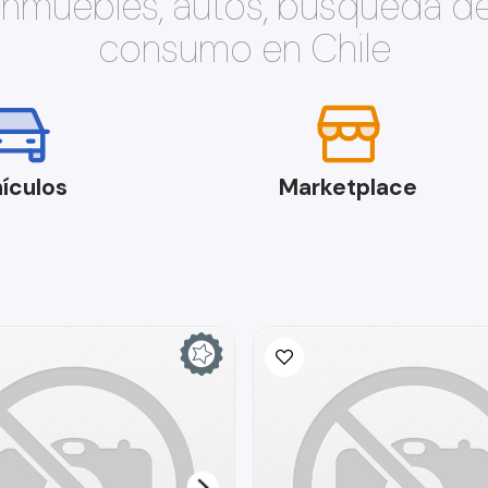
 inmuebles, autos, búsqueda d
consumo en Chile
ículos
Marketplace