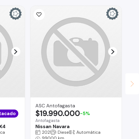
ASC Antofagasta
Lu
$19.990.000
$
tacado
-5%
Antofagasta
Reg
4X4
Nissan Navara
Pe
ica
2021
Diesel
Automática
99000 km