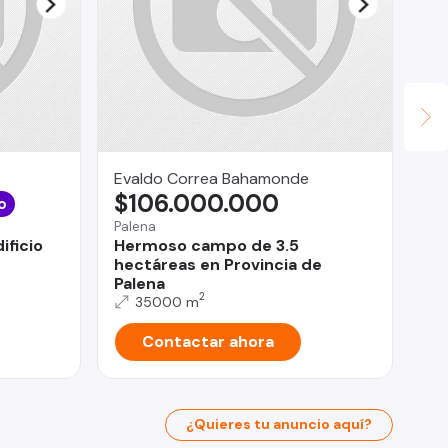
Evaldo Correa Bahamonde
mau
$106.000.000
$
o
Palena
San
ficio
Hermoso campo de 3.5
SE
hectáreas en Provincia de
RE
Palena
2
35000 m
Contactar ahora
¿Quieres tu anuncio aquí?