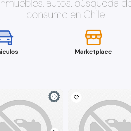
 inmuebles, autos, búsqueda d
consumo en Chile
ículos
Marketplace