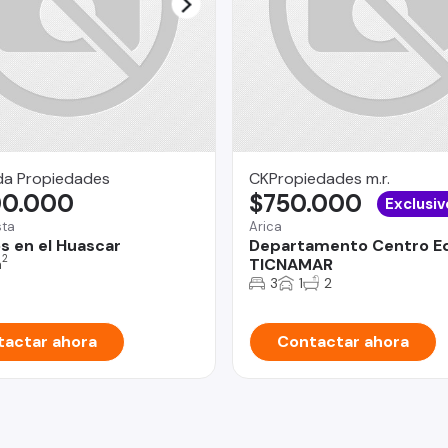
da Propiedades
CKPropiedades m.r.
00.000
$750.000
Exclusiv
sta
Arica
s en el Huascar
Departamento Centro Edi
2
TICNAMAR
m
3
1
2
actar ahora
Contactar ahora