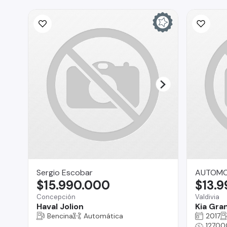
Sergio Escobar
AUTOMOT
$15.990.000
$13.
Concepción
Valdivia
Haval Jolion
Kia Gra
Bencina
Automática
2017
12700