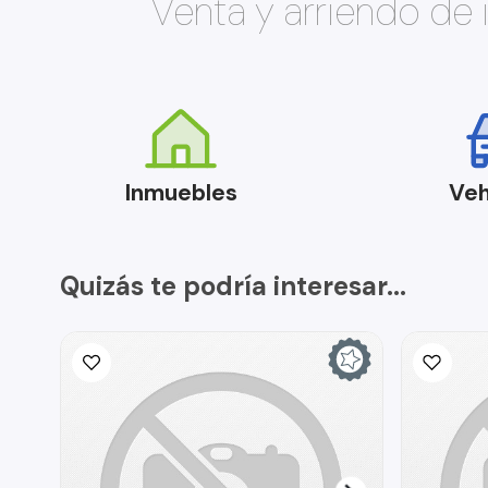
Venta y arriendo de
Inmuebles
Veh
Quizás te podría interesar...