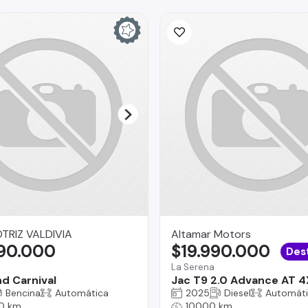
RIZ VALDIVIA
Altamar Motors
990.000
$19.990.000
Des
La Serena
nd Carnival
Jac T9 2.0 Advance AT 
Bencina
Automática
2025
Diesel
Automát
0 km
10000 km