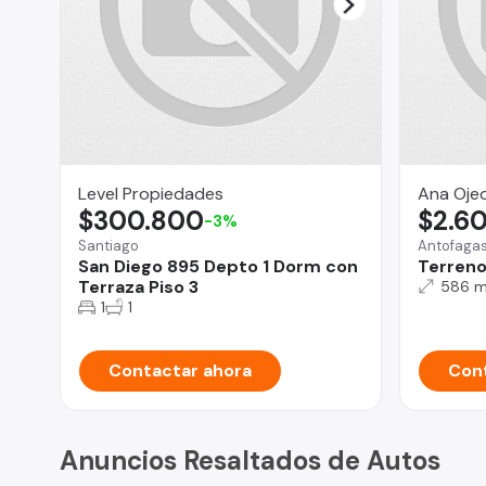
Level Propiedades
Ana Oje
$300.800
$2.6
-3%
Santiago
Antofaga
San Diego 895 Depto 1 Dorm con
Terreno
Terraza Piso 3
586 
1
1
Contactar ahora
Cont
Anuncios Resaltados de Autos