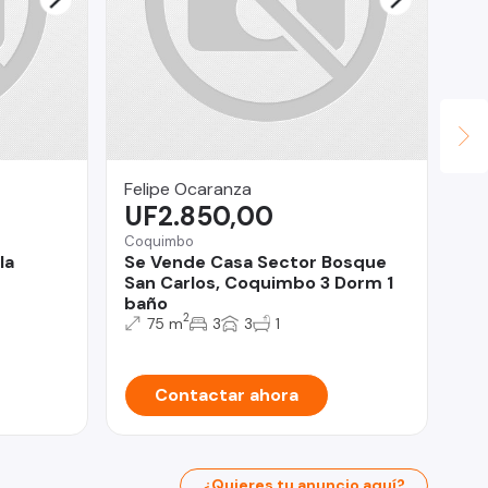
Felipe Ocaranza
Pat
UF2.850,00
U
Coquimbo
la
Se Vende Casa Sector Bosque
San
San Carlos, Coquimbo 3 Dorm 1
Op
baño
Pr
2
75 m
3
3
1
Sa
Contactar ahora
¿Quieres tu anuncio aquí?