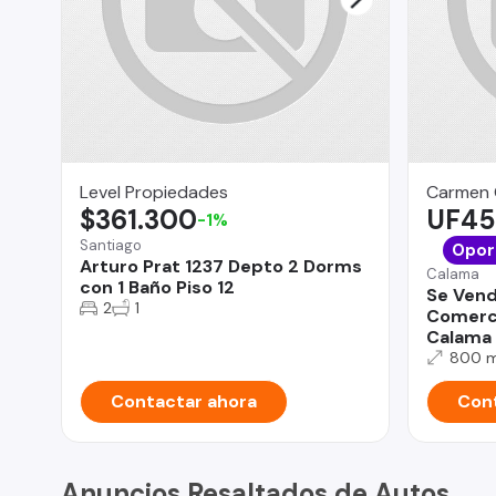
Level Propiedades
Carmen 
$361.300
UF45
-1%
Santiago
Opor
Arturo Prat 1237 Depto 2 Dorms
Calama
con 1 Baño Piso 12
Se Vend
2
1
Comerci
Calama
800 
Contactar ahora
Cont
Anuncios Resaltados de Autos