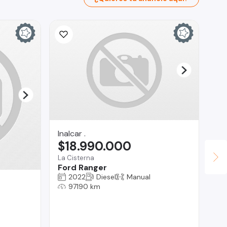
Inalcar .
$18.990.000
La Cisterna
Ford Ranger
2022
Diesel
Manual
Au
97190 km
$
Vit
Ra