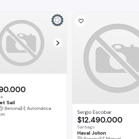
290.000
na
t Sail
Bencina
Automática
Sergio Escobar
 km
$12.490.000
Santiago
Haval Jolion
Bencina
Manual