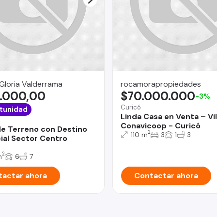
Gloria Valderrama
rocamorapropiedades
.000,00
$70.000.000
-3%
Curicó
tunidad
Linda Casa en Venta – Vil
Conavicoop - Curicó
e Terreno con Destino
2
110 m
3
1
3
al Sector Centro
2
m
6
7
actar ahora
Contactar ahora