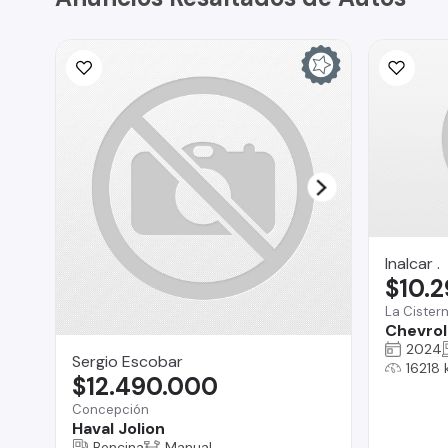
Inalcar .
$10.
La Cister
Chevrole
2024
Sergio Escobar
16218
$12.490.000
Concepción
Haval Jolion
Bencina
Manual