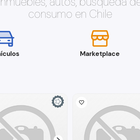
 inmuebles, autos, búsqueda d
consumo en Chile
ículos
Marketplace