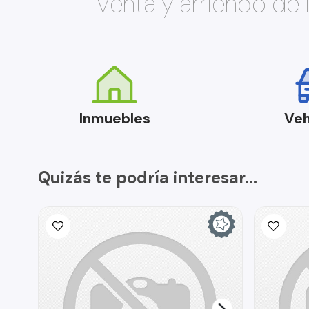
Venta y arriendo de
Inmuebles
Veh
Quizás te podría interesar...