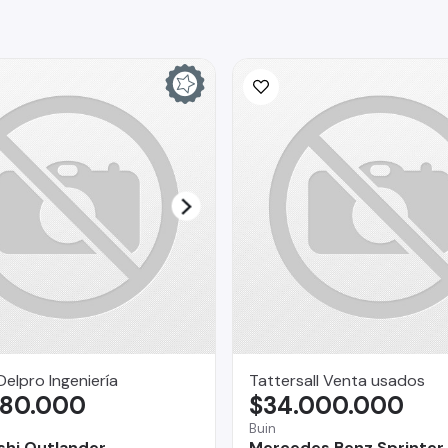
Delpro Ingeniería
Tattersall Venta usados
980.000
$34.000.000
Buin
shi Outlander
Mercedes Benz Sprinter