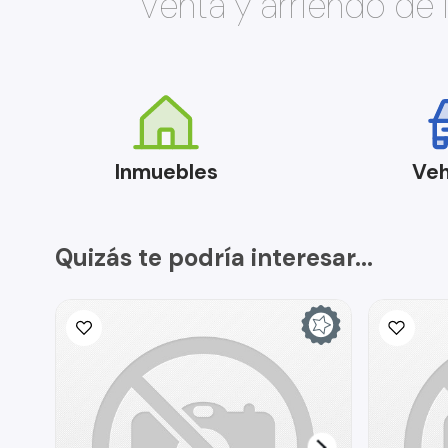
Venta y arriendo de
Inmuebles
Veh
Quizás te podría interesar...