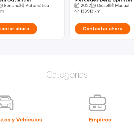
Bencina
Automática
2022
Diesel
Manual
km
138913 km
actar ahora
Contactar ahora
Categorías
utos y Vehículos
Empleos