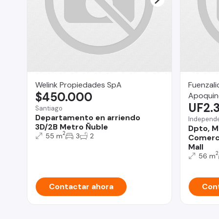
Welink Propiedades SpA
Fuenzali
$450.000
Apoqui
UF2.
Santiago
Departamento en arriendo
Independ
3D/2B Metro Ñuble
Dpto, M
2
55 m
3
2
Comerci
Mall
2
56 m
Contactar ahora
Cont