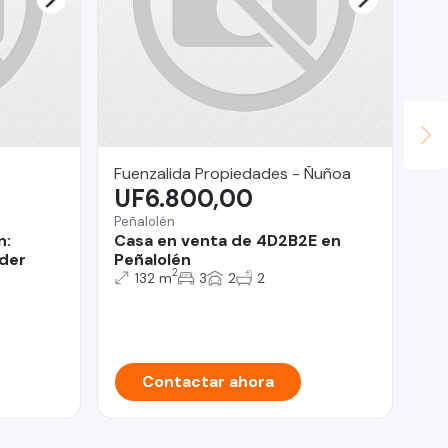
Fuenzalida Propiedades - Ñuñoa
AL
UF6.800,00
$
Peñalolén
Pro
n:
Casa en venta de 4D2B2E en
MA
ider
Peñalolén
AR
2
132 m
3
2
2
Contactar ahora