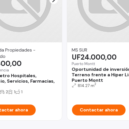
da Propiedades -
MS SUR
UF24.000,00
ndo
300,00
Puerto Montt
Oportunidad de inversió
encia
Terreno frente a Hiper L
etro Hospitales,
Puerto Montt
o, Servicios, Farmacias,
2
814.27 m
2
1
1
actar ahora
Contactar ahora