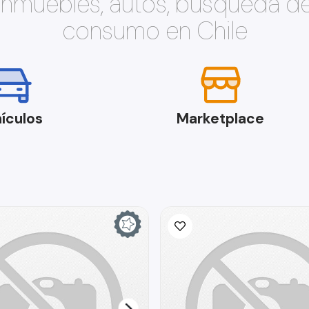
 inmuebles, autos, búsqueda d
consumo en Chile
ículos
Marketplace