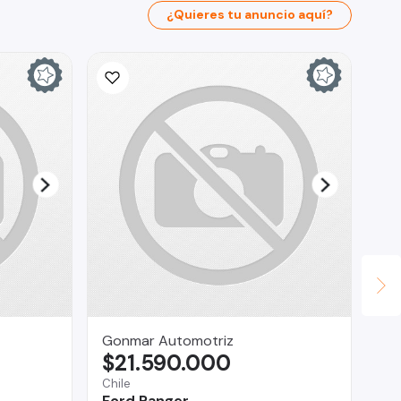
¿Quieres tu anuncio aquí?
Gonmar Automotriz
Au
$21.590.000
$
Chile
Co
Ford Ranger
Hy