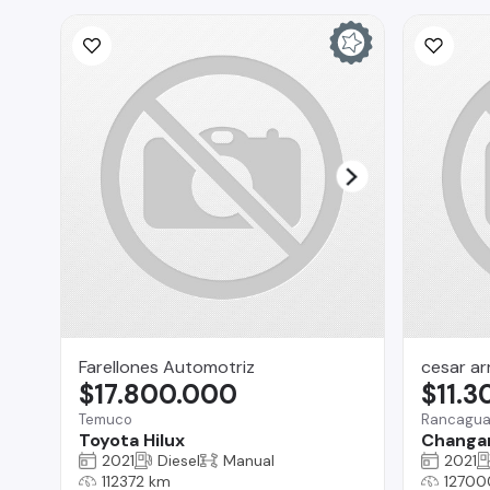
Farellones Automotriz
cesar a
$17.800.000
$11.
Temuco
Rancagu
Toyota Hilux
Changa
2021
Diesel
Manual
2021
112372 km
12700