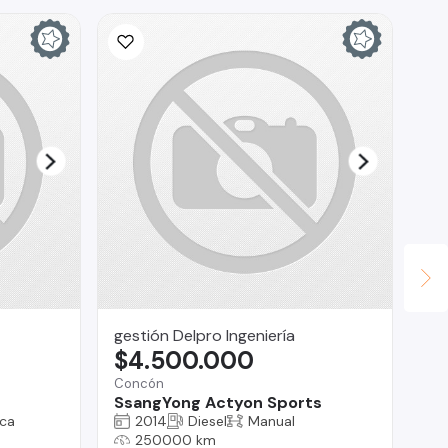
gestión Delpro Ingeniería
AS
$4.500.000
$
Concón
Ant
SsangYong Actyon Sports
Fo
ca
2014
Diesel
Manual
250000 km