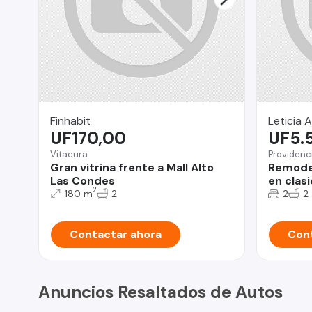
Finhabit
Leticia A
UF170,00
UF5.
Vitacura
Providenc
Gran vitrina frente a Mall Alto
Remodel
Las Condes
en clas
2
180 m
2
2
2
Contactar ahora
Cont
Anuncios Resaltados de Autos