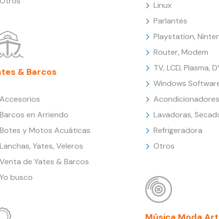
Otros
Linux
Parlantes
Playstation, Nint
Router, Modem
TV, LCD, Plasma, 
ates & Barcos
Windows Softwar
Accesorios
Acondicionadores
Barcos en Arriendo
Lavadoras, Secad
Botes y Motos Acuáticas
Refrigeradora
Lanchas, Yates, Veleros
Otros
Venta de Yates & Barcos
Yo busco
Música Moda Art