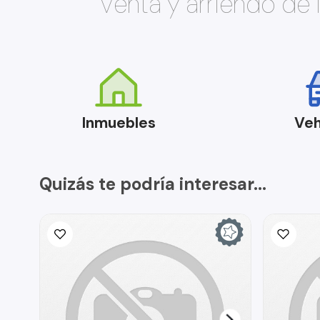
Venta y arriendo de
Inmuebles
Veh
Quizás te podría interesar...