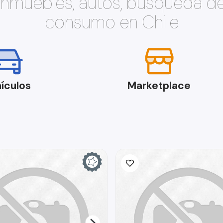
 inmuebles, autos, búsqueda d
consumo en Chile
ículos
Marketplace