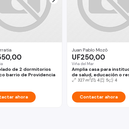
rratia
Juan Pablo Mozó
550,00
UF250,00
ia
Viña del Mar
ado de 2 dormitorios
Amplia casa para institu
ico barrio de Providencia
de salud, educación o re
2
327 m
4
5
4
actar ahora
Contactar ahora