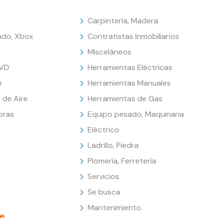
Carpintería, Madera
endo, Xbox
Contratistas Inmobiliarios
Misceláneos
DVD
Herramientas Eléctricas
e
Herramientas Manuales
 de Aire
Herramientas de Gas
oras
Equipo pesado, Maquinaria
Eléctrico
Ladrillo, Piedra
Plomería, Ferretería
Servicios
Se busca
Mantenimiento
e