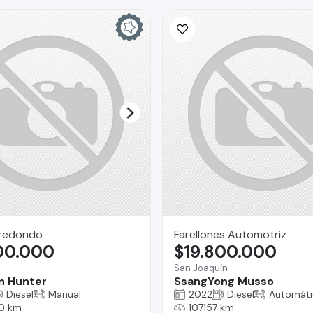
rredondo
Farellones Automotriz
300.000
$19.800.000
a
San Joaquín
n Hunter
SsangYong Musso
Diesel
Manual
2022
Diesel
Automáti
0 km
107157 km