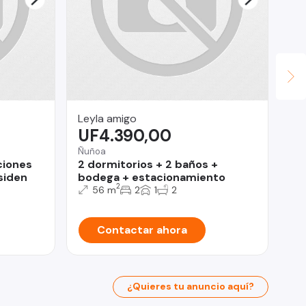
Leyla amigo
Inv
UF4.390,00
U
Ñuñoa
Ñu
ciones
2 dormitorios + 2 baños +
De
siden
bodega + estacionamiento
do
2
56 m
2
1
2
Contactar ahora
¿Quieres tu anuncio aquí?