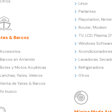
Otros
Linux
Parlantes
Playstation, Nint
Router, Modem
TV, LCD, Plasma, 
ates & Barcos
Windows Softwar
Accesorios
Acondicionadores
Barcos en Arriendo
Lavadoras, Secad
Botes y Motos Acuáticas
Refrigeradora
Lanchas, Yates, Veleros
Otros
Venta de Yates & Barcos
Yo busco
Música Moda Art