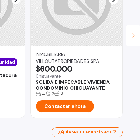
INMOBILIARIA
Le
$
VILLOUTAPROPIEDADES SPA
unidad
$600.000
Qui
itacura
Po
Chiguayante
Do
SOLIDA E IMPECABLE VIVIENDA
CONDOMINIO CHIGUAYANTE
4
2
3
Contactar ahora
¿Quieres tu anuncio aquí?