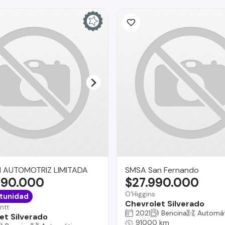
 AUTOMOTRIZ LIMITADA
SMSA San Fernando
490.000
$27.990.000
O'Higgins
tunidad
Chevrolet Silverado
ntt
2021
Bencina
Automát
et Silverado
91000 km