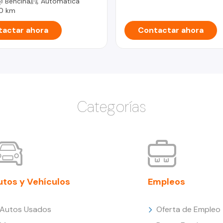
Bencina
Automática
0 km
actar ahora
Contactar ahora
Categorías
utos y Vehículos
Empleos
Autos Usados
Oferta de Empleo