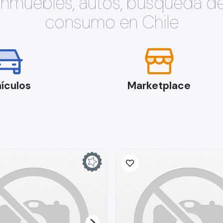
 inmuebles, autos, búsqueda d
consumo en Chile
ículos
Marketplace