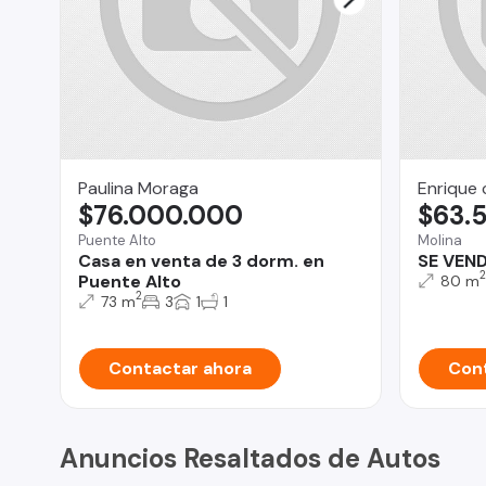
Paulina Moraga
Enrique 
$76.000.000
$63.
Puente Alto
Molina
Casa en venta de 3 dorm. en
SE VEN
2
Puente Alto
80 m
2
73 m
3
1
1
Contactar ahora
Cont
Anuncios Resaltados de Autos