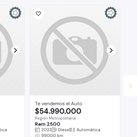
Te vendemos el Auto
AU
$54.990.000
$
Región Metropolitana
Pro
Ram 2500
Ma
ica
2023
Diesel
Automática
99000 km