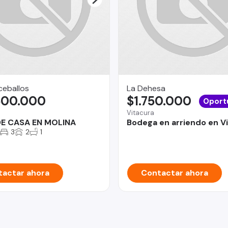
ceballos
La Dehesa
500.000
$1.750.000
Oport
Vitacura
DE CASA EN MOLINA
Bodega en arriendo en V
3
2
1
actar ahora
Contactar ahora