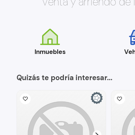
Venta y arriendo de
Inmuebles
Veh
Quizás te podría interesar...