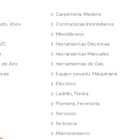
Carpintería, Madera
endo, Xbox
Contratistas Inmobiliarios
Misceláneos
DVD
Herramientas Eléctricas
e
Herramientas Manuales
 de Aire
Herramientas de Gas
oras
Equipo pesado, Maquinaria
Eléctrico
Ladrillo, Piedra
Plomería, Ferretería
Servicios
Se busca
Mantenimiento
e