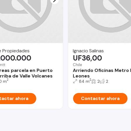
e Propiedades
Ignacio Salinas
.000.000
UF36,00
ntt
Chile
reas parcela en Puerto
Arriendo Oficinas Metro
rriba de Valle Volcanes
Leones
2
2
0 m
84 m
2
2
actar ahora
Contactar ahora