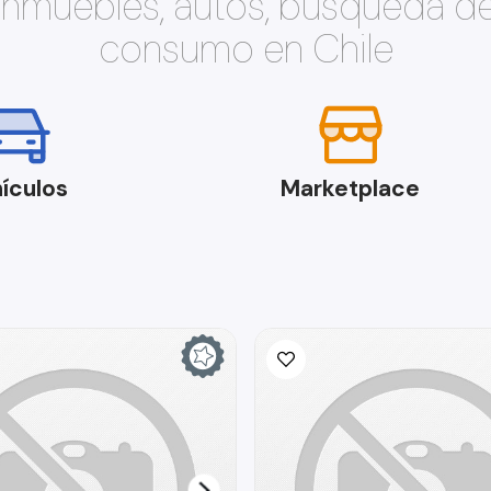
 inmuebles, autos, búsqueda d
consumo en Chile
ículos
Marketplace