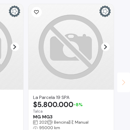
La Parcela 19 SPA
Co
$5.800.000
$
-8%
Talca
O'H
MG MG3
Ki
2021
Bencina
Manual
95000 km