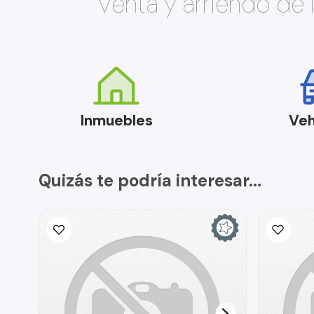
Venta y arriendo de
Inmuebles
Veh
Quizás te podría interesar...