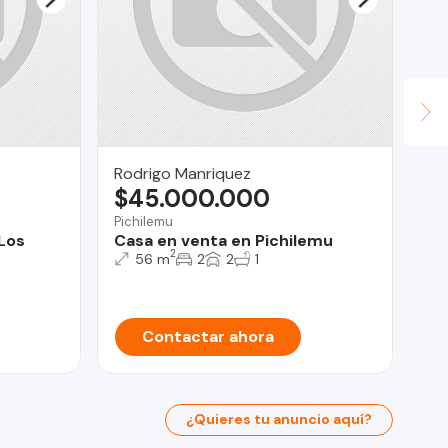
Rodrigo Manriquez
Le
$45.000.000
$
Pichilemu
Ind
 Los
Casa en venta en Pichilemu
In
2
Do
56 m
2
2
1
Contactar ahora
¿Quieres tu anuncio aquí?