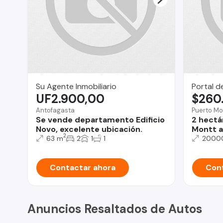
Su Agente Inmobiliario
Portal d
UF2.900,00
$260
Antofagasta
Puerto Mo
Se vende departamento Edificio
2 hectá
Novo, excelente ubicación.
Montt a
2
63 m
2
1
1
2000
Contactar ahora
Cont
Anuncios Resaltados de Autos