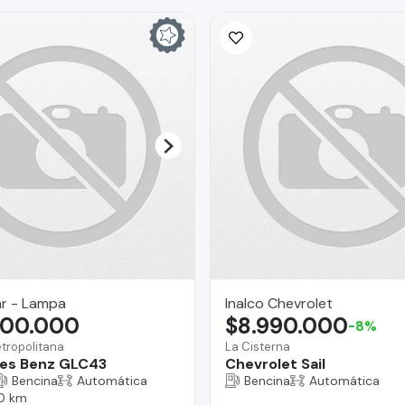
ar - Lampa
Inalco Chevrolet
900.000
$8.990.000
-8%
tropolitana
La Cisterna
es Benz GLC43
Chevrolet Sail
Bencina
Automática
Bencina
Automática
0 km