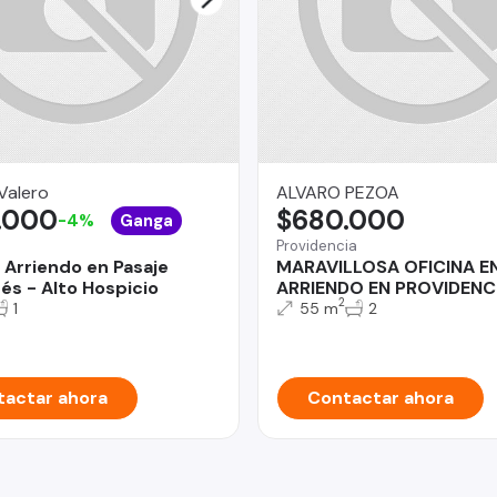
Valero
ALVARO PEZOA
.000
$680.000
-4%
Ganga
Providencia
 Arriendo en Pasaje
MARAVILLOSA OFICINA E
és - Alto Hospicio
ARRIENDO EN PROVIDENC
2
1
55 m
2
actar ahora
Contactar ahora