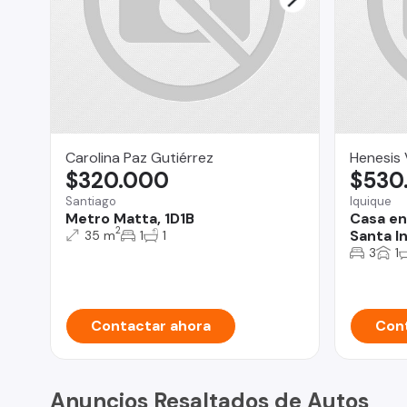
Carolina Paz Gutiérrez
Henesis 
$320.000
$530
Santiago
Iquique
Metro Matta, 1D1B
Casa en
2
Santa In
35 m
1
1
3
1
Contactar ahora
Cont
Anuncios Resaltados de Autos