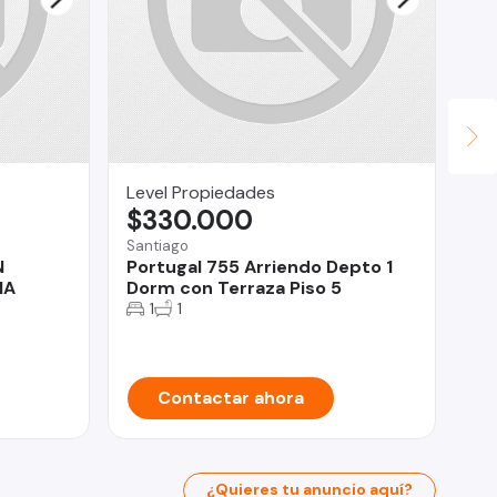
Level Propiedades
CO
$330.000
$
Santiago
Qui
N
Portugal 755 Arriendo Depto 1
Ve
IA
Dorm con Terraza Piso 5
Qu
Es
1
1
Contactar ahora
¿Quieres tu anuncio aquí?