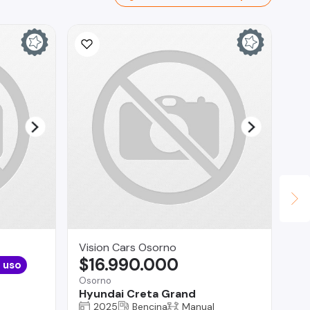
Vision Cars Osorno
TV
$16.990.000
$
 uso
Osorno
San
Hyundai Creta Grand
RT
2025
Bencina
Manual