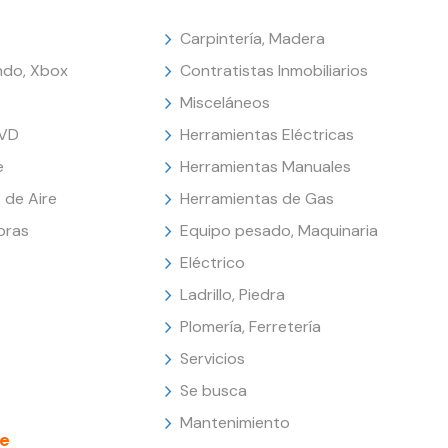
Carpintería, Madera
endo, Xbox
Contratistas Inmobiliarios
Misceláneos
DVD
Herramientas Eléctricas
e
Herramientas Manuales
 de Aire
Herramientas de Gas
oras
Equipo pesado, Maquinaria
Eléctrico
Ladrillo, Piedra
Plomería, Ferretería
Servicios
Se busca
Mantenimiento
e