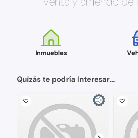
Venta y arriendo de
Inmuebles
Veh
Quizás te podría interesar...