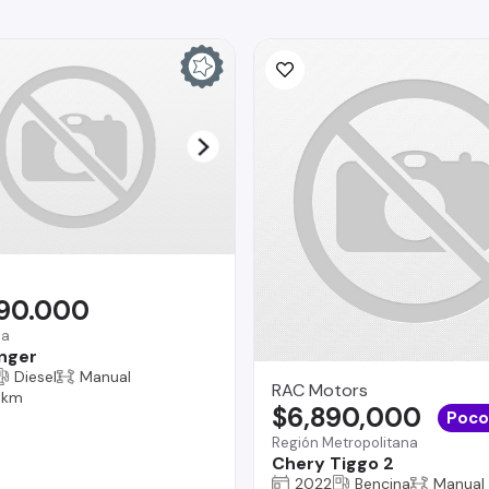
990.000
na
nger
Diesel
Manual
RAC Motors
 km
$6,890,000
Poco
Región Metropolitana
Chery Tiggo 2
2022
Bencina
Manual