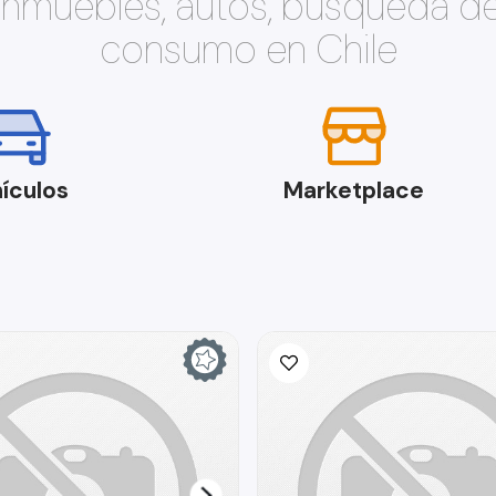
 inmuebles, autos, búsqueda d
consumo en Chile
ículos
Marketplace