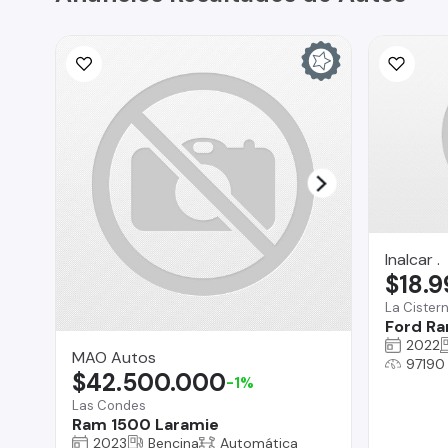
Inalcar .
$18.
La Cister
Ford Ra
2022
MAO Autos
97190
$42.500.000
-1%
Las Condes
Ram 1500 Laramie
2023
Bencina
Automática