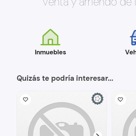
Venta y arriendo de
Inmuebles
Veh
Quizás te podría interesar...