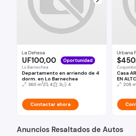
La Dehesa
Urbana 
UF100,00
$450
Oportunidad
Lo Barnechea
Coquimb
Departamento en arriendo de 4
Casa A
dorm. en Lo Barnechea
EN ALT
2
360 m
4
3
4
208 
Contactar ahora
Cont
Anuncios Resaltados de Autos