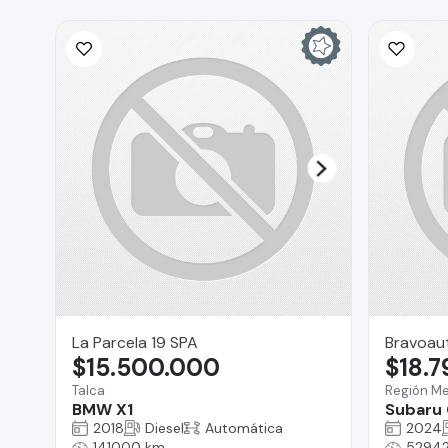
La Parcela 19 SPA
Bravoau
$15.500.000
$18.
Talca
Región Me
BMW X1
Subaru 
2018
Diesel
Automática
2024
141000 km
52942