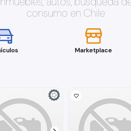
 inmuebles, autos, búsqueda d
consumo en Chile
ículos
Marketplace