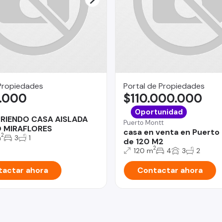
Propiedades
Portal de Propiedades
.000
$110.000.000
o
Oportunidad
RRIENDO CASA AISLADA
Puerto Montt
O MIRAFLORES
casa en venta en Puerto
2
m
3
1
de 120 M2
2
120 m
4
3
2
actar ahora
Contactar ahora