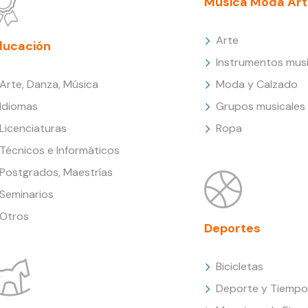
Música Moda Art
Arte
ducación
Instrumentos musi
Arte, Danza, Música
Moda y Calzado
Idiomas
Grupos musicales
Licenciaturas
Ropa
Técnicos e Informáticos
Postgrados, Maestrías
Seminarios
Otros
Deportes
Bicicletas
Deporte y Tiempo 