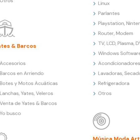
Otros
Linux
Parlantes
Playstation, Nint
Router, Modem
TV, LCD, Plasma, 
ates & Barcos
Windows Softwar
Accesorios
Acondicionadores
Barcos en Arriendo
Lavadoras, Secad
Botes y Motos Acuáticas
Refrigeradora
Lanchas, Yates, Veleros
Otros
Venta de Yates & Barcos
Yo busco
Música Moda Art