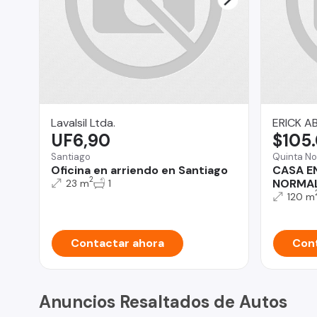
Lavalsil Ltda.
ERICK A
UF6,90
$105
Santiago
Quinta No
Oficina en arriendo en Santiago
CASA E
2
NORMA
23 m
1
120 m
Contactar ahora
Cont
Anuncios Resaltados de Autos