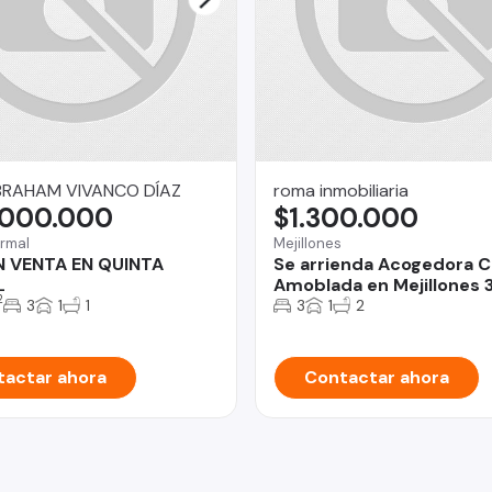
BRAHAM VIVANCO DÍAZ
roma inmobiliaria
.000.000
$1.300.000
rmal
Mejillones
N VENTA EN QUINTA
Se arrienda Acogedora 
L
Amoblada en Mejillones 3
2
3
1
1
3
1
2
actar ahora
Contactar ahora