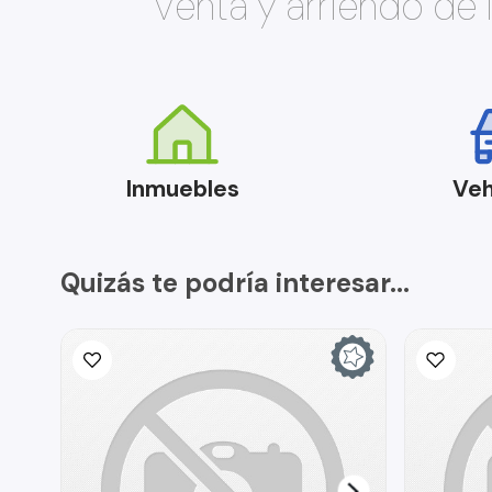
Venta y arriendo de
Inmuebles
Veh
Quizás te podría interesar...