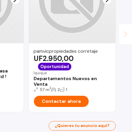
pamvicpropiedades corretaje
Le
UF2.950,00
$
La 
Oportunidad
Casa
Go
Iquique
d !
co
Departamentos Nuevos en
Venta
2
57 m
2
1
Contactar ahora
¿Quieres tu anuncio aquí?