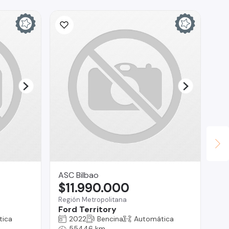
ASC Bilbao
RO
$11.990.000
$
Región Metropolitana
La 
Ford Territory
Ma
tica
2022
Bencina
Automática
55446 km