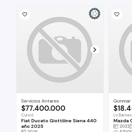
Servicios Antares
Gonmar 
$77.400.000
$18.
Curicó
Lo Barne
Fiat Ducato Giottiline Siena 440
Mazda 
año 2025
2023
2025
5700