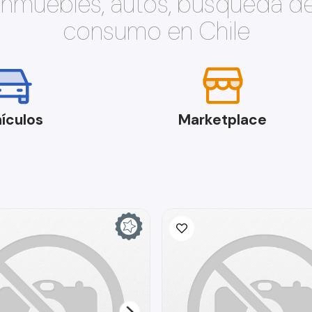
 inmuebles, autos, búsqueda d
consumo en Chile
ículos
Marketplace