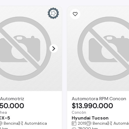
Automotriz
Automotora RPM Concon
450.000
$13.990.000
chea
Concón
CX-5
Hyundai Tucson
Bencina
Automática
2019
Bencina
Automá
0 km
78000 km