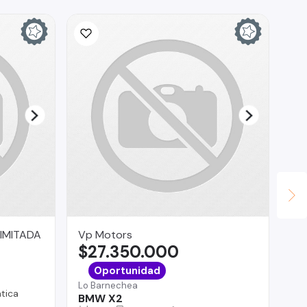
IMITADA
Vp Motors
Ta
$27.350.000
$
Co
Oportunidad
CA
Lo Barnechea
PE
tica
BMW X2
EP