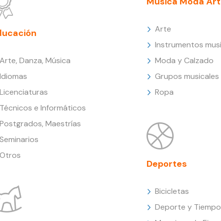
Música Moda Art
Arte
ducación
Instrumentos musi
Arte, Danza, Música
Moda y Calzado
Idiomas
Grupos musicales
Licenciaturas
Ropa
Técnicos e Informáticos
Postgrados, Maestrías
Seminarios
Otros
Deportes
Bicicletas
Deporte y Tiempo 