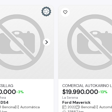
SILLAG
COMERCIAL AUTOKARINO L
0.000
$19.990.000
-3%
-13%
chea
La Serena
 DS4
Ford Maverick
Bencina
Automática
2022
Bencina
Automá
0 km
33887 km