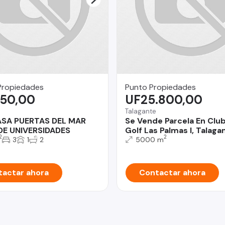
Propiedades
Punto Propiedades
750,00
UF25.800,00
Talagante
ASA PUERTAS DEL MAR
Se Vende Parcela En Clu
DE UNIVERSIDADES
Golf Las Palmas I, Talaga
2
2
3
1
2
5000 m
actar ahora
Contactar ahora