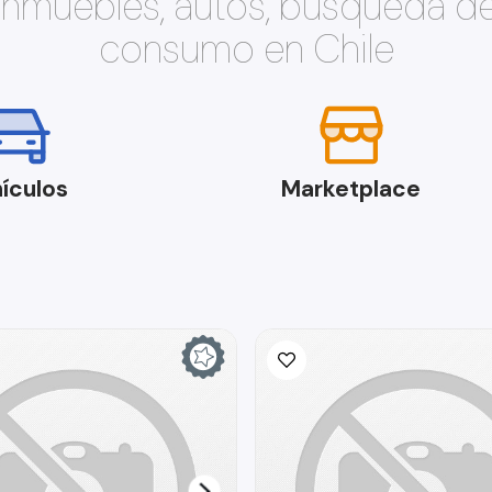
 inmuebles, autos, búsqueda d
consumo en Chile
ículos
Marketplace