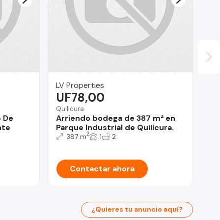
LV Properties
Ch
UF78,00
U
Quilicura
Ca
b De
Arriendo bodega de 387 m² en
En
nte
Parque Industrial de Quilicura.
lo
2
387 m
1
2
Contactar ahora
¿Quieres tu anuncio aquí?