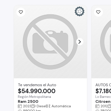
Te vendemos el Auto
AUTOS C
$54.990.000
$7.18
Región Metropolitana
Lo Barne
Ram 2500
Citroen
2023
Diesel
Automática
2012
99000 km
11800