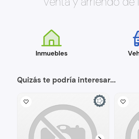
Venta y arriendo de
Inmuebles
Veh
Quizás te podría interesar...