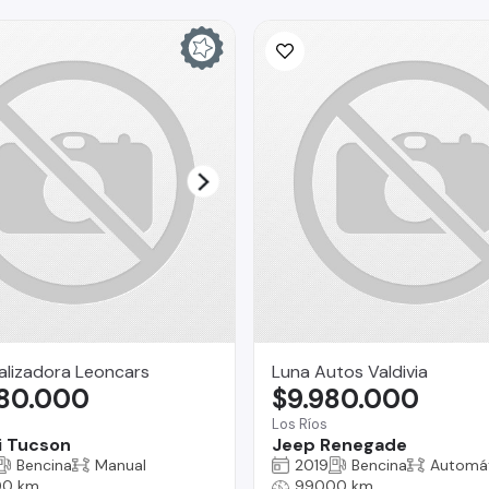
alizadora Leoncars
Luna Autos Valdivia
580.000
$9.980.000
Los Ríos
i Tucson
Jeep Renegade
Bencina
Manual
2019
Bencina
Automá
00 km
99000 km