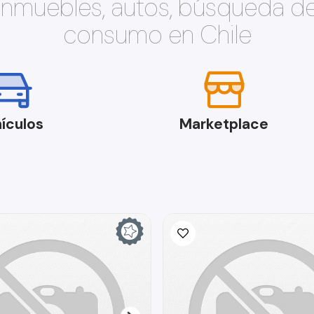
 inmuebles, autos, búsqueda d
consumo en Chile
ículos
Marketplace