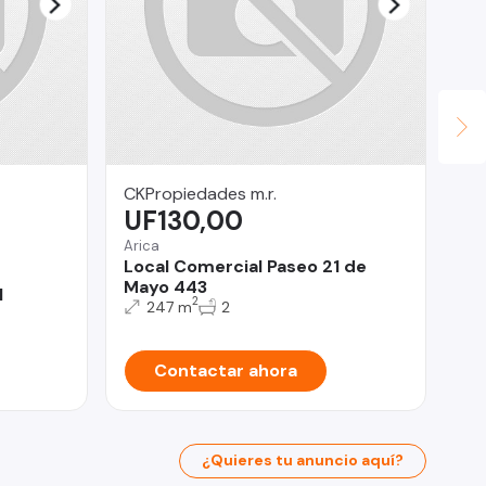
CKPropiedades m.r.
Ag
UF130,00
$
Arica
Qui
Local Comercial Paseo 21 de
Ar
Mayo 443
No
l
2
247 m
2
Contactar ahora
¿Quieres tu anuncio aquí?