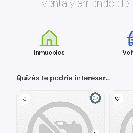
Venta y arriendo de
Inmuebles
Veh
Quizás te podría interesar...