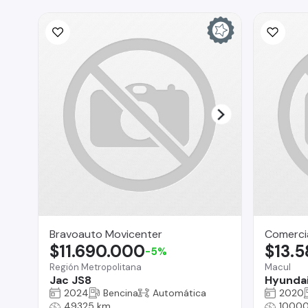
Bravoauto Movicenter
Comerci
$11.690.000
$13.
-5%
Región Metropolitana
Macul
Jac JS8
Hyunda
2024
Bencina
Automática
2020
49325 km
1000