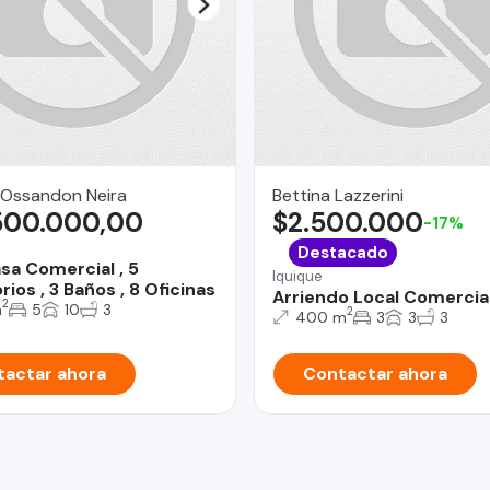
 Ossandon Neira
Bettina Lazzerini
500.000,00
$2.500.000
-17%
Destacado
sa Comercial , 5
Iquique
ios , 3 Baños , 8 Oficinas
Arriendo Local Comercia
2
m
5
10
3
2
400 m
3
3
3
actar ahora
Contactar ahora