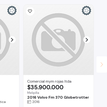
Comercial mym rojas ltda
MA
$35.900.000
$
Melipilla
La
2016 Volvo Fm 370 Globetrotter
Hy
tica
2016