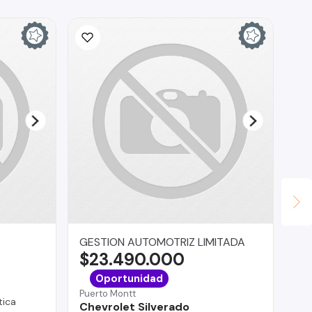
GESTION AUTOMOTRIZ LIMITADA
In
$23.490.000
$
La 
Oportunidad
Ch
Puerto Montt
ica
Chevrolet Silverado