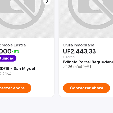
 Nicole Lastra
Civilia Inmobiliaria
.000
UF2.443,33
-6%
Osorno
tunidad
Edificio Portal Baquedan
l
2
26 m
1
1
3D/1B - San Miguel
3
1
actar ahora
Contactar ahora