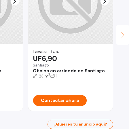
Lavalsil Ltda.
Fin
UF6,90
U
Santiago
Vit
o
Oficina en arriendo en Santiago
Gr
2
La
23 m
1
Contactar ahora
¿Quieres tu anuncio aquí?