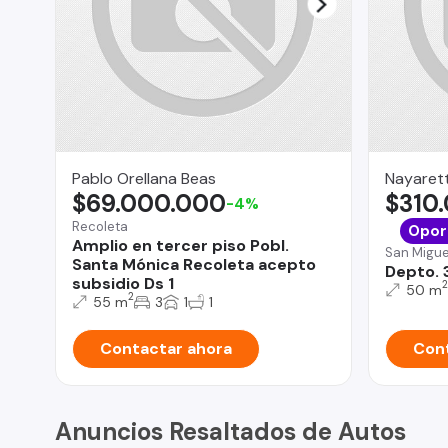
Pablo Orellana Beas
Nayarett
$69.000.000
$310
-4%
Recoleta
Opor
Amplio en tercer piso Pobl.
San Migue
Santa Mónica Recoleta acepto
Depto. 
subsidio Ds 1
2
50 m
2
55 m
3
1
1
Contactar ahora
Cont
Anuncios Resaltados de Autos