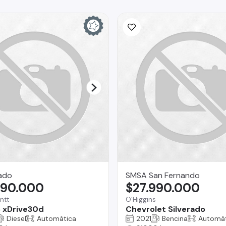
gado
SMSA San Fernando
490.000
$27.990.000
ntt
O'Higgins
 xDrive30d
Chevrolet Silverado
Diesel
Automática
2021
Bencina
Automát