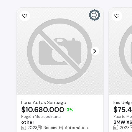
Luna Autos Santiago
luis del
$10.680.000
$75.
-3%
Región Metropolitana
Puerto Mo
other
BMW X6
2023
Bencina
Automática
2023