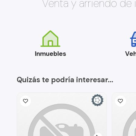
Venta y arriendo de
Inmuebles
Veh
Quizás te podría interesar...