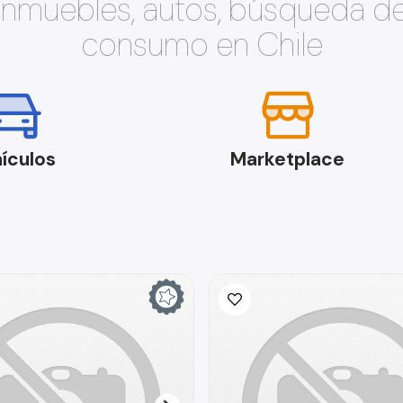
 inmuebles, autos, búsqueda d
consumo en Chile
ículos
Marketplace