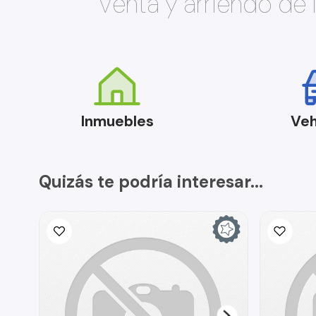
Venta y arriendo de
Inmuebles
Veh
Quizás te podría interesar...