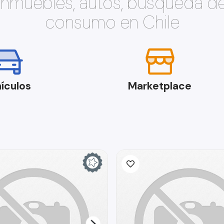
 inmuebles, autos, búsqueda d
consumo en Chile
ículos
Marketplace