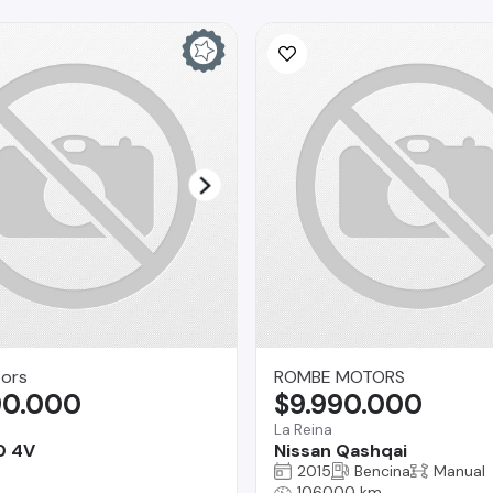
ors
ROMBE MOTORS
90.000
$9.990.000
La Reina
0 4V
Nissan Qashqai
2015
Bencina
Manual
106000 km