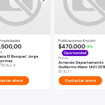
Propiedades
Publicaciones Knockit
.500,00
$470.000
-6%
ia
Oportunidad
aza El Bosque/ Jorge
Ñuñoa
Gormaz
Arriendo Departamento
2
6
5
Guillermo Mann 1401 2D1
2
1
actar ahora
Contactar ahora