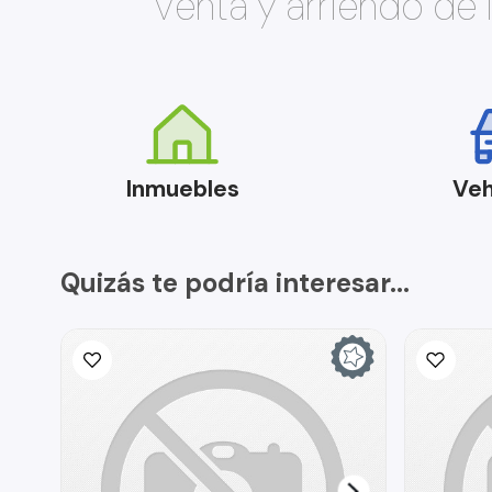
Venta y arriendo de
Inmuebles
Veh
Quizás te podría interesar...