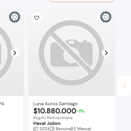
PA
Luna Autos Santiago
Au
$10.880.000
$
-1%
Región Metropolitana
Pue
Haval Jolion
To
2024
Bencina
Manual