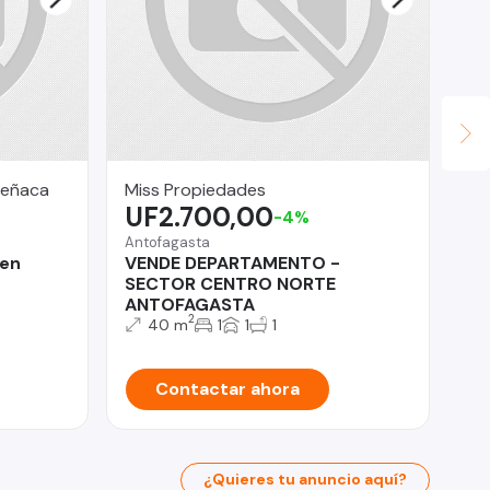
Reñaca
Miss Propiedades
LV
UF2.700,00
U
-4%
Antofagasta
Qui
 en
VENDE DEPARTAMENTO -
Ar
SECTOR CENTRO NORTE
m2
ANTOFAGASTA
2
40 m
1
1
1
Contactar ahora
¿Quieres tu anuncio aquí?