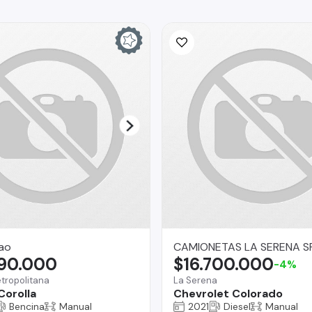
ao
CAMIONETAS LA SERENA S
990.000
$16.700.000
-4%
tropolitana
La Serena
Corolla
Chevrolet Colorado
Bencina
Manual
2021
Diesel
Manual