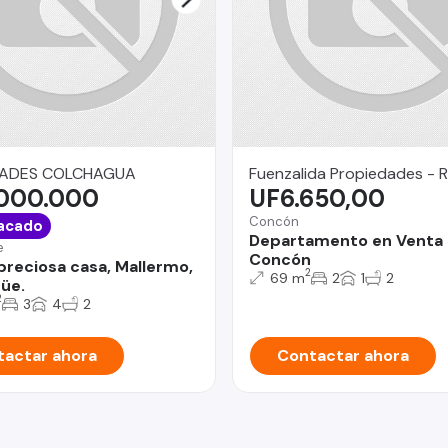
DADES COLCHAGUA
Fuenzalida Propiedades - 
.000.000
UF6.650,00
Concón
acado
Departamento en Venta
e
Concón
reciosa casa, Mallermo,
2
69 m
2
1
2
üe.
2
3
4
2
actar ahora
Contactar ahora