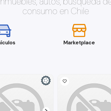
 inmuebles, autos, búsqueda d
consumo en Chile
ículos
Marketplace