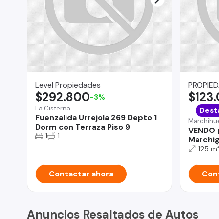
Level Propiedades
PROPIE
$292.800
$123
-3%
La Cisterna
Dest
Fuenzalida Urrejola 269 Depto 1
Marchihu
Dorm con Terraza Piso 9
VENDO p
1
1
Marchig
125 m
Contactar ahora
Cont
Anuncios Resaltados de Autos