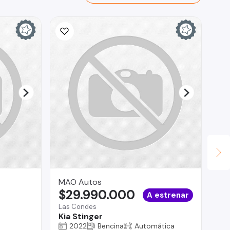
MAO Autos
KA
$29.990.000
$
A estrenar
Las Condes
La
Kia Stinger
Me
2022
Bencina
Automática