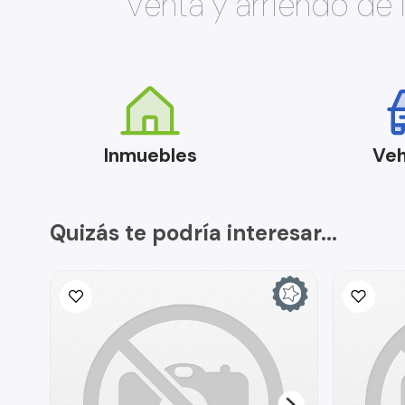
Venta y arriendo de
Inmuebles
Veh
Quizás te podría interesar...