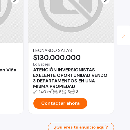
LEONARDO SALAS
He
$130.000.000
$
Lo Espejo
Iqu
en Viña
ATENCIÓN INVERSIONISTAS
Ca
EXELENTE OPORTUNIDAD VENDO
Sa
3 DEPARTAMENTOS EN UNA
MISMA PROPIEDAD
2
140 m
6
3
3
Contactar ahora
¿Quieres tu anuncio aquí?