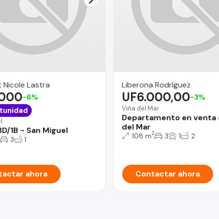
 Nicole Lastra
Liberona Rodríguez
.000
UF6.000,00
-6%
-3%
Viña del Mar
tunidad
Departamento en venta 
l
del Mar
3D/1B - San Miguel
2
108 m
3
1
2
3
1
actar ahora
Contactar ahora