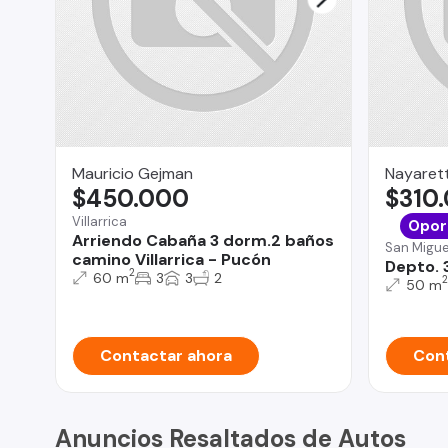
Mauricio Gejman
Nayarett
$450.000
$310
Villarrica
Opor
Arriendo Cabaña 3 dorm.2 baños
San Migue
camino Villarrica - Pucón
Depto. 
2
60 m
3
3
2
2
50 m
Contactar ahora
Cont
Anuncios Resaltados de Autos