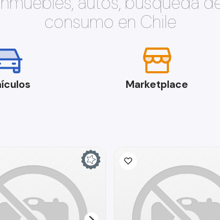
 inmuebles, autos, búsqueda d
consumo en Chile
ículos
Marketplace