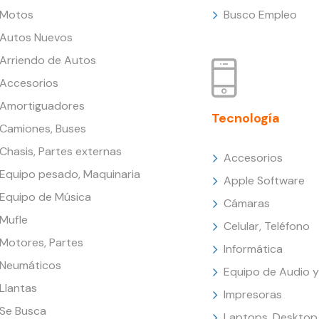
Motos
Busco Empleo
Autos Nuevos
Arriendo de Autos
Accesorios
Amortiguadores
Tecnología
Camiones, Buses
Chasis, Partes externas
Accesorios
Equipo pesado, Maquinaria
Apple Software
Equipo de Música
Cámaras
Mufle
Celular, Teléfono
Motores, Partes
Informática
Neumáticos
Equipo de Audio y
Llantas
Impresoras
Se Busca
Laptops, Desktop