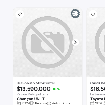
Bravoauto Movicenter
CAMIONE
$13.590.000
$16.
-10%
Región Metropolitana
La Serena
Changan UNI-T
Toyota 
2024
Bencina
Automática
2020