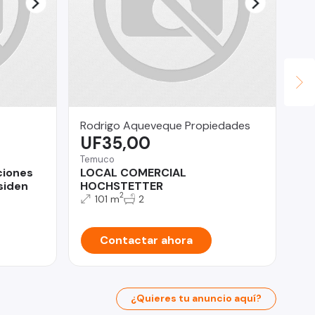
Rodrigo Aqueveque Propiedades
Ly
UF35,00
U
Temuco
Ñu
ciones
LOCAL COMERCIAL
De
siden
HOCHSTETTER
do
2
101 m
2
Contactar ahora
¿Quieres tu anuncio aquí?