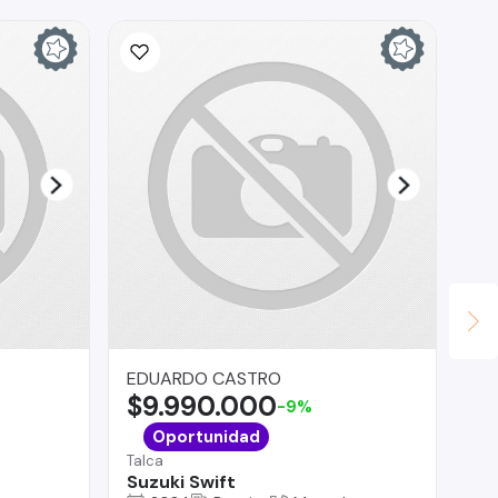
EDUARDO CASTRO
Au
$9.990.000
$
-9%
Lo 
Oportunidad
Je
Talca
Suzuki Swift