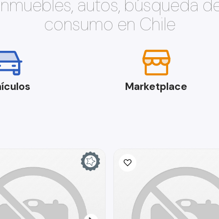
 inmuebles, autos, búsqueda d
consumo en Chile
ículos
Marketplace