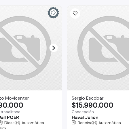
to Movicenter
Sergio Escobar
890.000
$15.990.000
tropolitana
Concepción
all POER
Haval Jolion
Diesel
Automática
Bencina
Automática
 km