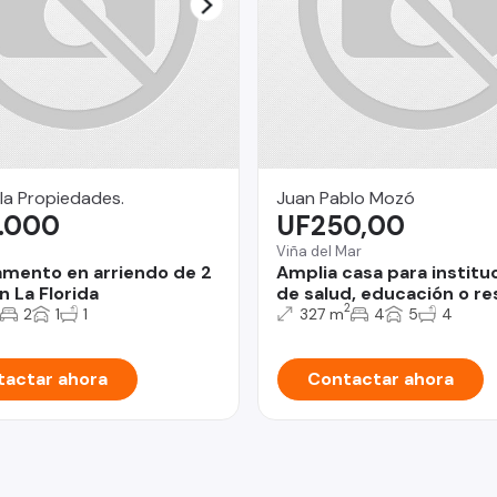
la Propiedades.
Juan Pablo Mozó
.000
UF250,00
Viña del Mar
mento en arriendo de 2
Amplia casa para institu
n La Florida
de salud, educación o re
2
2
1
1
327 m
4
5
4
actar ahora
Contactar ahora