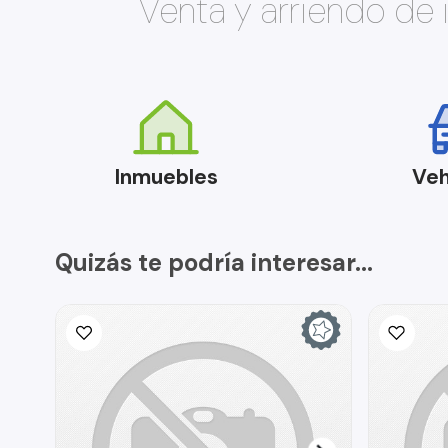
Venta y arriendo de
Inmuebles
Veh
Quizás te podría interesar...