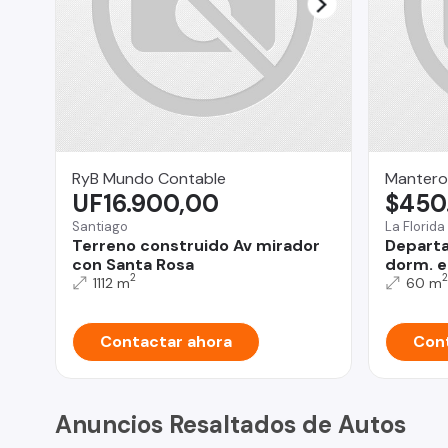
RyB Mundo Contable
Mantero
UF16.900,00
$450
Santiago
La Florida
Terreno construido Av mirador
Departa
con Santa Rosa
dorm. e
2
2
1112 m
60 m
Contactar ahora
Cont
Anuncios Resaltados de Autos