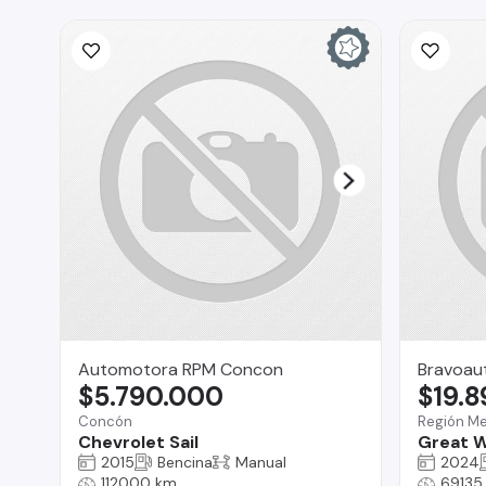
Automotora RPM Concon
Bravoau
$5.790.000
$19.
Concón
Región Me
Chevrolet Sail
Great W
2015
Bencina
Manual
2024
112000 km
69135