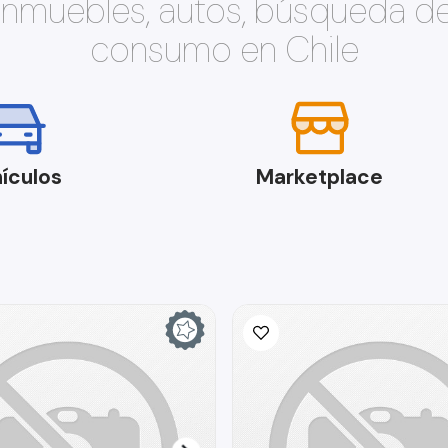
 inmuebles, autos, búsqueda d
consumo en Chile
ículos
Marketplace