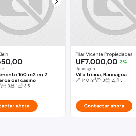
lein
Pilar Vicente Propiedades
550,00
UF7.000,00
-3%
Mar
Rancagua
amento 150 m2 en 2
Villa triana, Rancagua
2
erca del casino
140 m
3
2
3
2
3
1
3.5
actar ahora
Contactar ahora