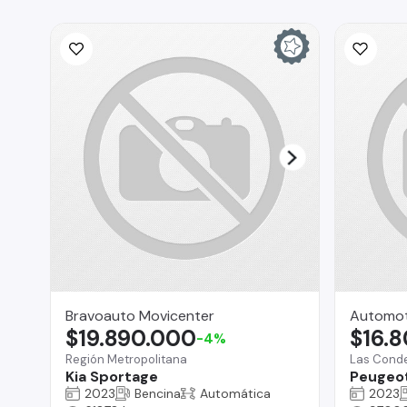
Bravoauto Movicenter
Automot
$19.890.000
$16.
-4%
Región Metropolitana
Las Cond
Kia Sportage
Peugeot
2023
Bencina
Automática
2023