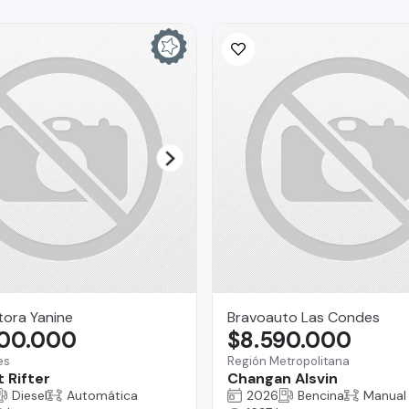
ora Yanine
Bravoauto Las Condes
800.000
$8.590.000
es
Región Metropolitana
 Rifter
Changan Alsvin
Diesel
Automática
2026
Bencina
Manual