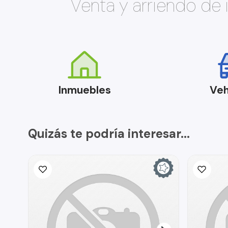
Venta y arriendo de
Inmuebles
Veh
Quizás te podría interesar...