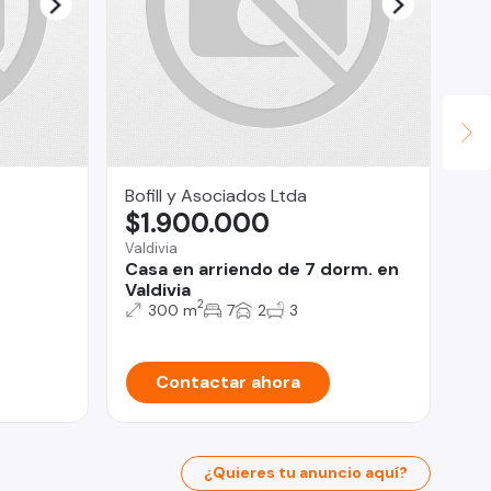
Bofill y Asociados Ltda
Inv
$1.900.000
$
Valdivia
San
Casa en arriendo de 7 dorm. en
De
Valdivia
do
2
300 m
7
2
3
Contactar ahora
¿Quieres tu anuncio aquí?