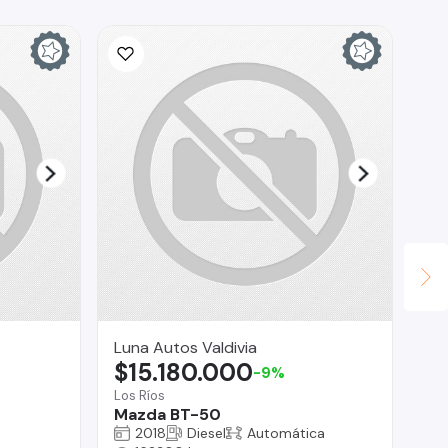
Luna Autos Valdivia
KA
$15.180.000
$
-9%
Los Ríos
La
Mazda BT-50
Fo
2018
Diesel
Automática