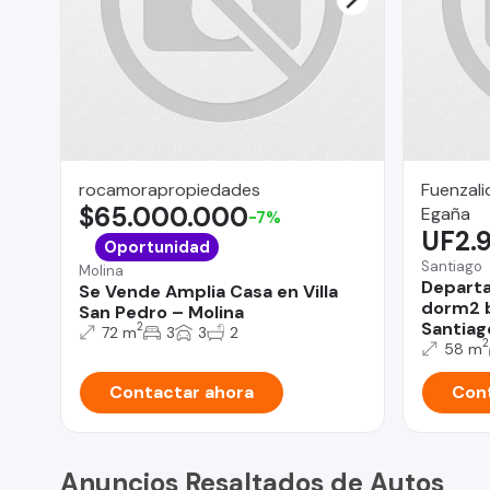
rocamorapropiedades
Fuenzali
$65.000.000
Egaña
-7%
UF2.
Oportunidad
Santiago
Molina
Departa
Se Vende Amplia Casa en Villa
dorm2 b
San Pedro – Molina
Santiag
2
72 m
3
3
2
2
58 m
Contactar ahora
Cont
Anuncios Resaltados de Autos