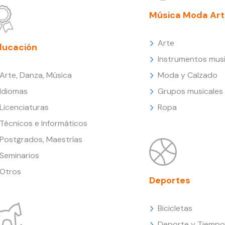
Música Moda Art
Arte
ducación
Instrumentos musi
Arte, Danza, Música
Moda y Calzado
Idiomas
Grupos musicales
Licenciaturas
Ropa
Técnicos e Informáticos
Postgrados, Maestrías
Seminarios
Otros
Deportes
Bicicletas
Deporte y Tiempo 