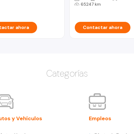
65247 km
actar ahora
Contactar ahora
Categorías
utos y Vehículos
Empleos