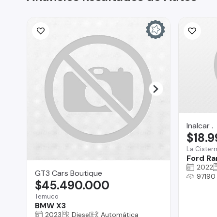
Inalcar .
$18.
La Cister
Ford Ra
2022
GT3 Cars Boutique
97190
$45.490.000
Temuco
BMW X3
2023
Diesel
Automática