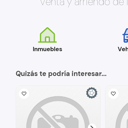
Venta y arriendo de
Inmuebles
Veh
Quizás te podría interesar...