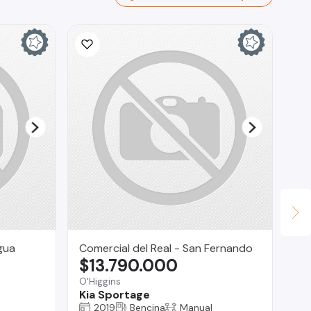
gua
Comercial del Real - San Fernando
Au
$13.790.000
$
O'Higgins
Pue
Kia Sportage
Vo
2019
Bencina
Manual