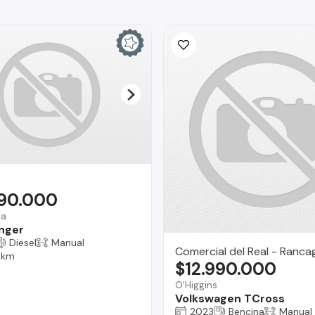
990.000
na
nger
Diesel
Manual
Comercial del Real - Ranca
 km
$12.990.000
O'Higgins
Volkswagen TCross
2023
Bencina
Manual