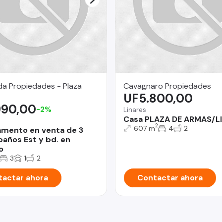
da Propiedades - Plaza
Cavagnaro Propiedades
UF5.800,00
990,00
-2%
Linares
Casa PLAZA DE ARMAS/L
2
607 m
4
2
mento en venta de 3
años Est y bd. en
o
3
1
2
actar ahora
Contactar ahora