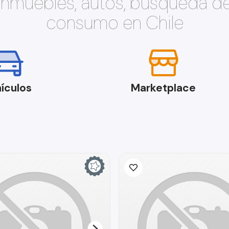
 inmuebles, autos, búsqueda d
consumo en Chile
ículos
Marketplace