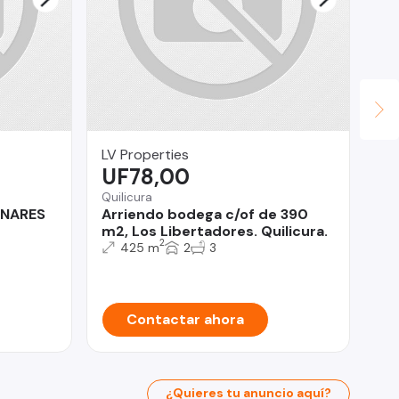
LV Properties
Le
UF78,00
$
Quilicura
Ñu
INARES
Arriendo bodega c/of de 390
Gu
m2, Los Libertadores. Quilicura.
1D
2
425 m
2
3
Contactar ahora
¿Quieres tu anuncio aquí?