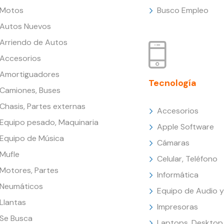
Motos
Busco Empleo
Autos Nuevos
Arriendo de Autos
Accesorios
Amortiguadores
Tecnología
Camiones, Buses
Chasis, Partes externas
Accesorios
Equipo pesado, Maquinaria
Apple Software
Equipo de Música
Cámaras
Mufle
Celular, Teléfono
Motores, Partes
Informática
Neumáticos
Equipo de Audio y
Llantas
Impresoras
Se Busca
Laptops, Desktop