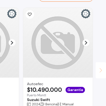
Autoefec
Ju
$10.490.000
$
Garantía
Puerto Montt
Chi
Suzuki Swift
Ci
2024
Bencina
Manual