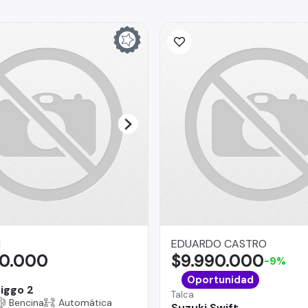
I
EDUARDO CASTRO
90.000
$9.990.000
-9%
Oportunidad
iggo 2
Talca
Bencina
Automática
Suzuki Swift