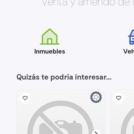
Venta y arriendo de
Inmuebles
Veh
Quizás te podría interesar...