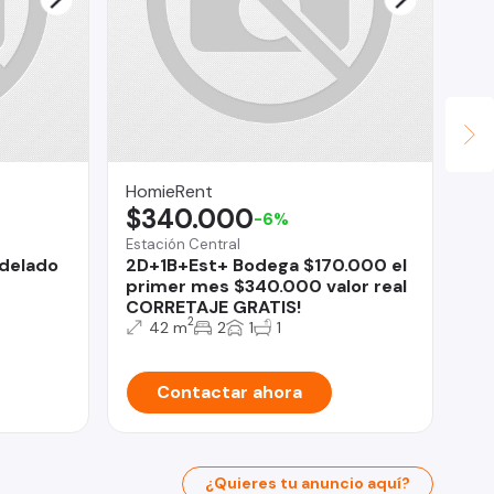
HomieRent
Le
$340.000
$
-6%
Estación Central
Ind
odelado
2D+1B+Est+ Bodega $170.000 el
In
primer mes $340.000 valor real
Do
CORRETAJE GRATIS!
2
42 m
2
1
1
Contactar ahora
¿Quieres tu anuncio aquí?