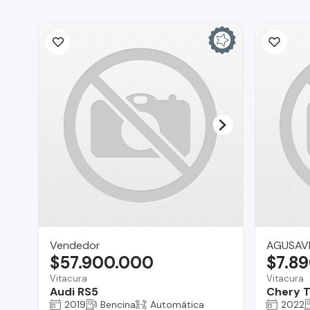
Vendedor
AGUSAV
$57.900.000
$7.8
Vitacura
Vitacura
Audi RS5
Chery T
2019
Bencina
Automática
2022