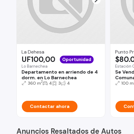
La Dehesa
Punto P
UF100,00
$80.
Oportunidad
Lo Barnechea
Estación 
Departamento en arriendo de 4
Se Ven
dorm. en Lo Barnechea
Comuna 
2
360 m
4
3
4
100 m
Contactar ahora
Cont
Anuncios Resaltados de Autos