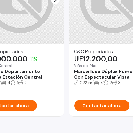
ropiedades
C&C Propiedades
000.000
UF12.200,00
-11%
Central
Viña del Mar
de Departamento
Maravilloso Dúplex Rem
Estación Central
Con Espectacular Vista
2
2
4
1
2
222 m
4
2
3
actar ahora
Contactar ahora