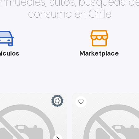
 inmuebles, autos, búsqueda d
consumo en Chile
ículos
Marketplace