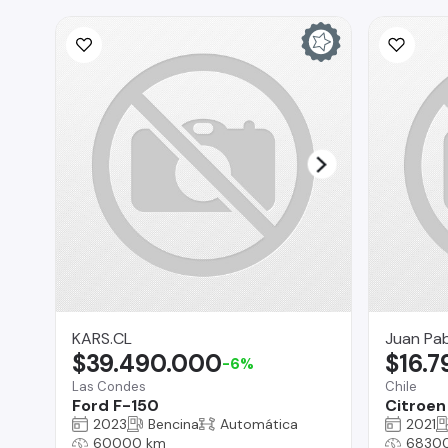
KARS.CL
Juan Pab
$39.490.000
$16.
-6%
Las Condes
Chile
Ford F-150
Citroen
2023
Bencina
Automática
2021
60000 km
6830