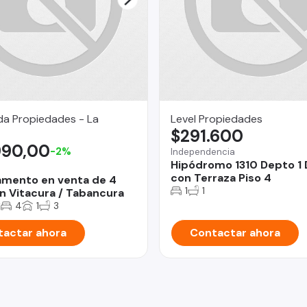
da Propiedades - La
Level Propiedades
$291.600
990,00
-2%
Independencia
Hipódromo 1310 Depto 1
con Terraza Piso 4
mento en venta de 4
1
1
n Vitacura / Tabancura
2
4
1
3
actar ahora
Contactar ahora