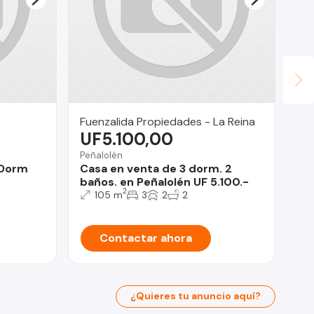
Fuenzalida Propiedades - La Reina
Le
UF5.100,00
$
Peñalolén
Ind
 Dorm
Casa en venta de 3 dorm. 2
Nu
baños. en Peñalolén UF 5.100.-
Ar
2
105 m
3
2
2
Contactar ahora
¿Quieres tu anuncio aquí?