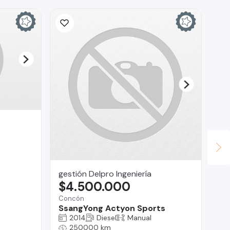
gestión Delpro Ingeniería
Fa
$4.500.000
$
Concón
San
SsangYong Actyon Sports
Ma
2014
Diesel
Manual
250000 km