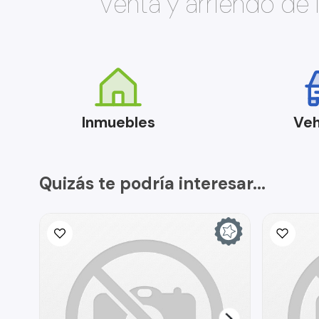
Venta y arriendo de
Inmuebles
Veh
Quizás te podría interesar...