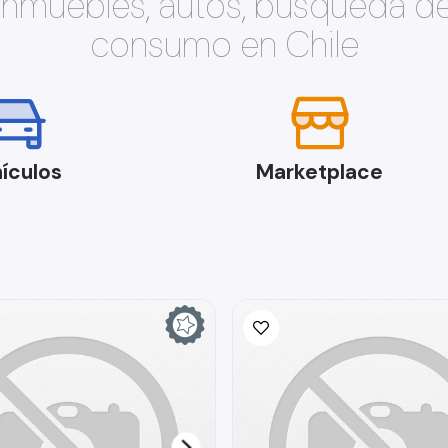
 inmuebles, autos, búsqueda d
consumo en Chile
ículos
Marketplace