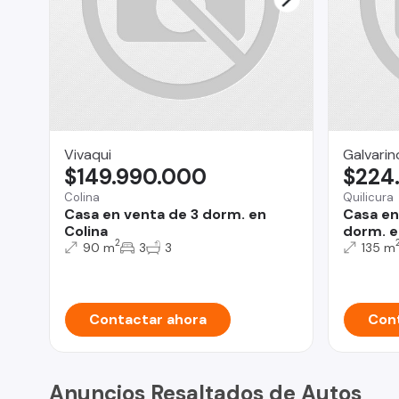
Vivaqui
Galvarin
$149.990.000
$224
Colina
Quilicura
Casa en venta de 3 dorm. en
Casa en
Colina
dorm. e
2
90 m
3
3
135 m
Contactar ahora
Cont
Anuncios Resaltados de Autos