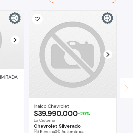
IMITADA
Inalco Chevrolet
Cu
$39.990.000
$
-20%
La Cisterna
Reg
Chevrolet Silverado
Fo
Bencina
Automática