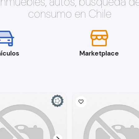
 inmuebles, autos, búsqueda d
consumo en Chile
ículos
Marketplace