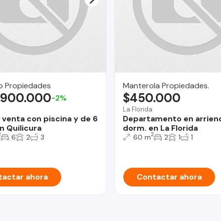
o Propiedades
Manterola Propiedades.
.900.000
$450.000
-2%
La Florida
 venta con piscina y de 6
Departamento en arrien
n Quilicura
dorm. en La Florida
2
2
6
2
3
60 m
2
1
1
actar ahora
Contactar ahora