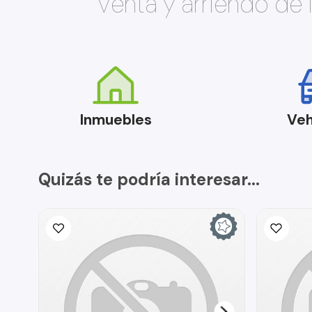
Venta y arriendo de
Inmuebles
Veh
Quizás te podría interesar...