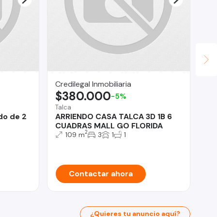
Mi
$
Mel
Es
Credilegal Inmobiliaria
$380.000
-5%
Talca
do de 2
ARRIENDO CASA TALCA 3D 1B 6
CUADRAS MALL GO FLORIDA
2
109 m
3
1
1
Contactar ahora
¿Quieres tu anuncio aquí?