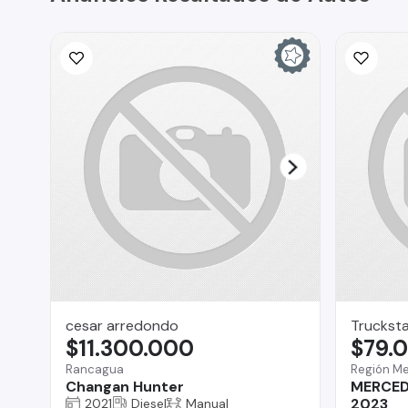
cesar arredondo
Truckst
$11.300.000
$79.
Rancagua
Región Me
Changan Hunter
MERCED
2023
2021
Diesel
Manual