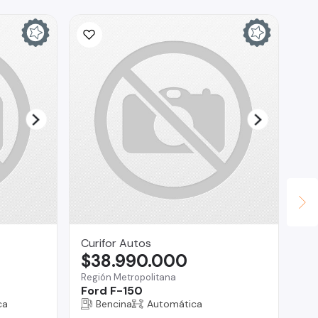
Ina
$
La 
Ch
Curifor Autos
$38.990.000
Región Metropolitana
Ford F-150
ca
Bencina
Automática