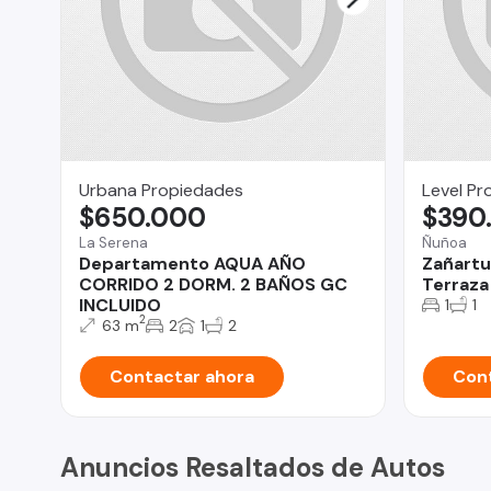
Urbana Propiedades
Level Pr
$650.000
$390
La Serena
Ñuñoa
Departamento AQUA AÑO
Zañartu
CORRIDO 2 DORM. 2 BAÑOS GC
Terraza 
INCLUIDO
1
1
2
63 m
2
1
2
Contactar ahora
Cont
Anuncios Resaltados de Autos