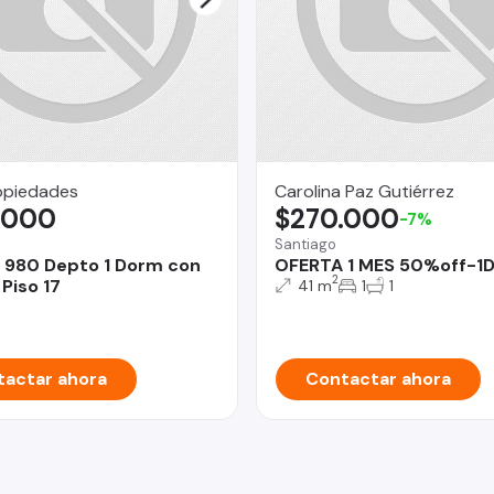
opiedades
Carolina Paz Gutiérrez
.000
$270.000
-7%
Santiago
 980 Depto 1 Dorm con
OFERTA 1 MES 50%off-1D
2
Piso 17
41 m
1
1
actar ahora
Contactar ahora