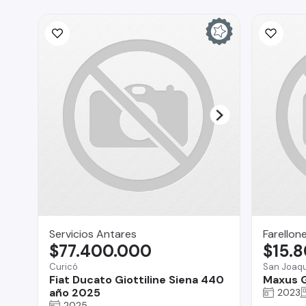
Servicios Antares
Farellon
$77.400.000
$15.
Curicó
San Joaqu
Fiat Ducato Giottiline Siena 440
Maxus 
año 2025
2023
2025