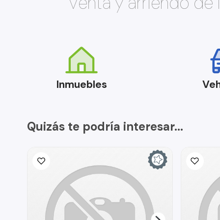
Venta y arriendo de
Inmuebles
Veh
Quizás te podría interesar...