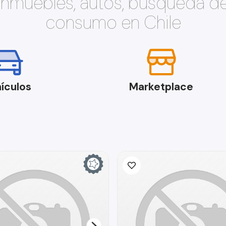
 inmuebles, autos, búsqueda d
consumo en Chile
ículos
Marketplace