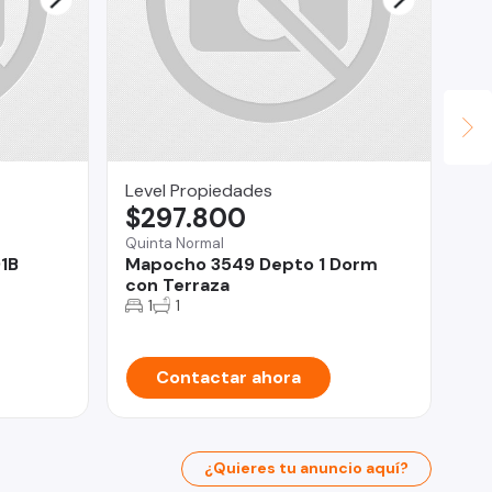
Level Propiedades
JU
$297.800
U
Quinta Normal
1B
Mapocho 3549 Depto 1 Dorm
Iqu
con Terraza
Te
1
1
Contactar ahora
¿Quieres tu anuncio aquí?