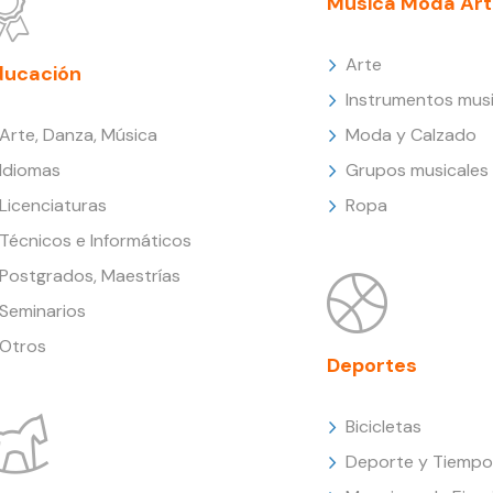
Música Moda Art
Arte
ducación
Instrumentos musi
Arte, Danza, Música
Moda y Calzado
Idiomas
Grupos musicales
Licenciaturas
Ropa
Técnicos e Informáticos
Postgrados, Maestrías
Seminarios
Otros
Deportes
Bicicletas
Deporte y Tiempo 