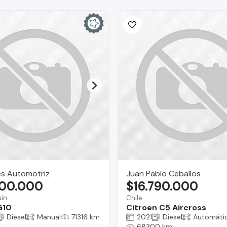
es Automotriz
Juan Pablo Ceballos
800.000
$16.790.000
ín
Chile
G10
Citroen C5 Aircross
Diesel
Manual
71316 km
2021
Diesel
Automáti
68300 km