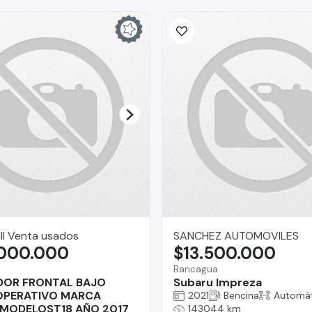
ll Venta usados
SANCHEZ AUTOMOVILES
.000.000
$13.500.000
Rancagua
OR FRONTAL BAJO
Subaru Impreza
 OPERATIVO MARCA
2021
Bencina
Automát
 MODELOST18 AÑO 2017
143044 km