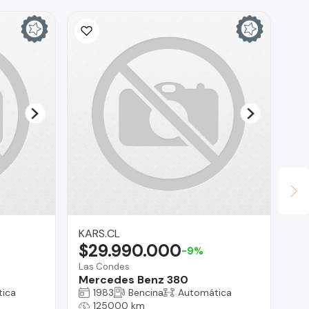
KARS.CL
Tr
$29.990.000
$
-9%
Las Condes
Reg
Mercedes Benz 380
ME
ica
1983
Bencina
Automática
125000 km