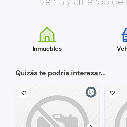
Venta y arriendo de
Inmuebles
Veh
Quizás te podría interesar...