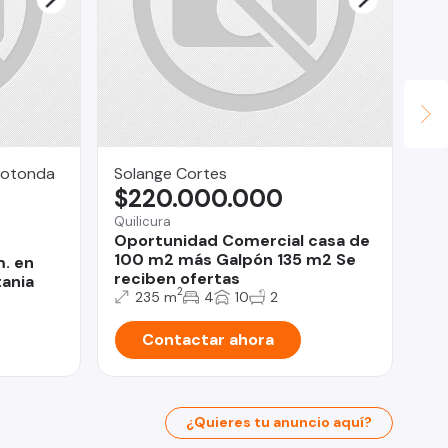
Rotonda
Solange Cortes
Ur
$220.000.000
$
Quilicura
Co
Oportunidad Comercial casa de
Ca
100 m2 más Galpón 135 m2 Se
EN
. en
reciben ofertas
tania
2
235 m
4
10
2
Contactar ahora
¿Quieres tu anuncio aquí?