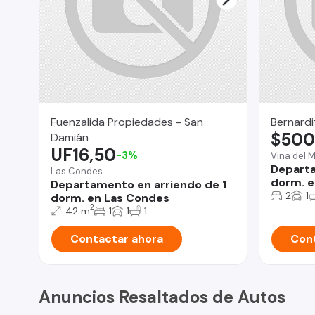
Fuenzalida Propiedades - San
Bernardi
$500
Damián
UF16,50
-3%
Viña del 
Departa
Las Condes
dorm. e
Departamento en arriendo de 1
2
1
dorm. en Las Condes
2
42 m
1
1
1
Contactar ahora
Cont
Anuncios Resaltados de Autos