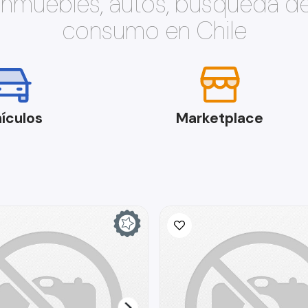
 inmuebles, autos, búsqueda d
consumo en Chile
ículos
Marketplace