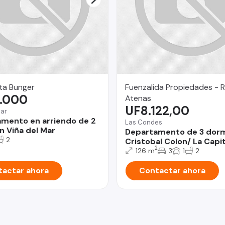
ta Bunger
Fuenzalida Propiedades - 
.000
Atenas
UF8.122,00
Mar
mento en arriendo de 2
Las Condes
n Viña del Mar
Departamento de 3 dorm
2
Cristobal Colon/ La Capi
2
126 m
3
1
2
actar ahora
Contactar ahora