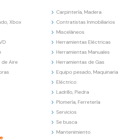
Carpintería, Madera
endo, Xbox
Contratistas Inmobiliarios
Misceláneos
DVD
Herramientas Eléctricas
e
Herramientas Manuales
 de Aire
Herramientas de Gas
oras
Equipo pesado, Maquinaria
Eléctrico
Ladrillo, Piedra
Plomería, Ferretería
Servicios
Se busca
Mantenimiento
e