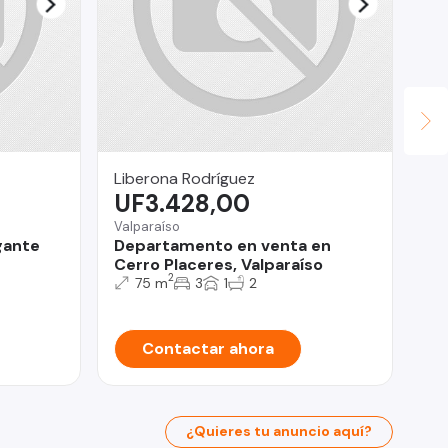
Liberona Rodríguez
Mar
UF3.428,00
$
Valparaíso
gante
Departamento en venta en
Viñ
Cerro Placeres, Valparaíso
De
2
75 m
3
1
2
en
Contactar ahora
¿Quieres tu anuncio aquí?