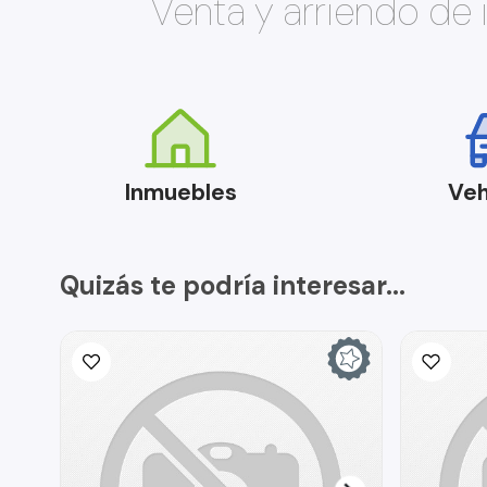
Venta y arriendo de
Inmuebles
Veh
Quizás te podría interesar...