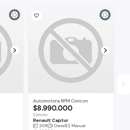
Automotora RPM Concon
Br
$8.990.000
$
Concón
Reg
Renault Captur
Gr
2018
Diesel
Manual