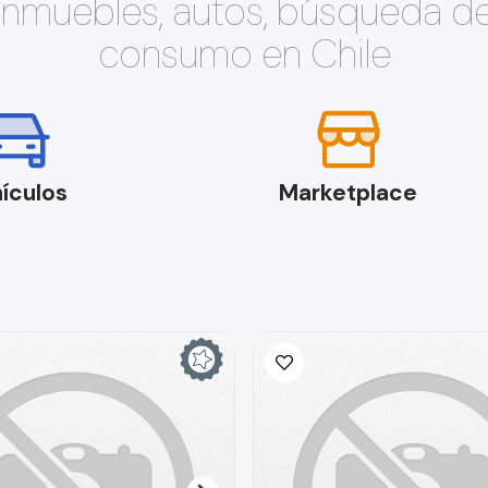
 inmuebles, autos, búsqueda d
consumo en Chile
ículos
Marketplace