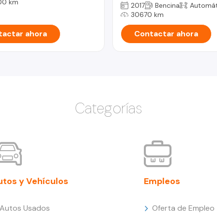
00 km
2017
Bencina
Automát
30670 km
actar ahora
Contactar ahora
Categorías
utos y Vehículos
Empleos
Autos Usados
Oferta de Empleo