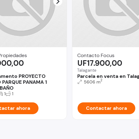
Propiedades
Contacto Focus
000,00
UF17.900,00
Talagante
amento PROYECTO
Parcela en venta en Tala
2
O PARQUE PANAMA 1
5606 m
 BAÑO
1
1
actar ahora
Contactar ahora